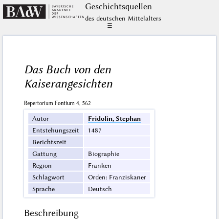
Geschichts­quellen
des deutschen Mittelalters
☰
Das Buch von den
Kaiserangesichten
Repertorium Fontium 4, 562
Autor
Fridolin, Stephan
Entstehungszeit
1487
Berichtszeit
Gattung
Biographie
Region
Franken
Schlagwort
Orden: Franziskaner
Sprache
Deutsch
Beschreibung