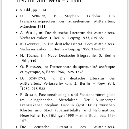
Literatur zum Werk – Comm.
v. Edd., pp. 1-24
U.
Schmidt
, P. Stephan Fridolin. Ein
Franziskanerprediger des ausgehenden Mittelalters,
München 1911
A.
Wrede
, in: Die deutsche Literatur des Mittelalters.
Verfasserlexikon, 1, Berlin – Leipzig 1933, 679-681
K.
Langosch
, in: Die deutsche Literatur des Mittelalters.
Verfasserlexikon, 5, Berlin – Leipzig 1955, 236-237
H.
Tüchle
, in: Neue Deutsche Biographie, 5, Berlin
1961, 440
O.
Bonmann
, in: Dictionnaire de spiritualité ascétique
et mystique, 5, Paris 1964, 1525-1528
D.
Schmidtke
, in: Die deutsche Literatur des
Mittelalters. Verfasserlexikon, 2, Berlin – New York
2
1980, 918-922
P.
Seegets
, Passionstheologie und Passionsfrömmigkeit
im ausgehenden Mittelalter. Der Nürnberger
Franziskaner Stephan Fridolin (gest. 1498) zwischen
Kloster und Stadt (Spätmittelalter und Reformation.
Neue Reihe, 10), Tübingen 1998
zum 'Buch' bes. 143-
167
Die deutsche Literatur des Mittelalters.