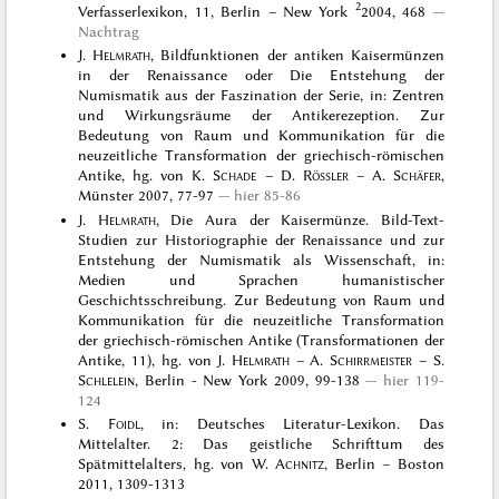
2
Verfasserlexikon, 11, Berlin – New York
2004, 468
Nachtrag
J.
Helmrath
, Bildfunktionen der antiken Kaisermünzen
in der Renaissance oder Die Entstehung der
Numismatik aus der Faszination der Serie, in: Zentren
und Wirkungsräume der Antikerezeption. Zur
Bedeutung von Raum und Kommunikation für die
neuzeitliche Transformation der griechisch-römischen
Antike, hg. von K.
Schade
– D.
Rößler
– A.
Schäfer
,
Münster 2007, 77-97
hier 85-86
J.
Helmrath
, Die Aura der Kaisermünze. Bild-Text-
Studien zur Historiographie der Renaissance und zur
Entstehung der Numismatik als Wissenschaft, in:
Medien und Sprachen humanistischer
Geschichtsschreibung. Zur Bedeutung von Raum und
Kommunikation für die neuzeitliche Transformation
der griechisch-römischen Antike (Transformationen der
Antike, 11), hg. von J.
Helmrath
– A.
Schirrmeister
– S.
Schlelein
, Berlin - New York 2009, 99-138
hier 119-
124
S.
Foidl
, in: Deutsches Literatur-Lexikon. Das
Mittelalter. 2: Das geistliche Schrifttum des
Spätmittelalters, hg. von W.
Achnitz
, Berlin – Boston
2011, 1309-1313