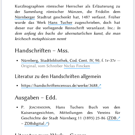
Kurzbiographien römischer Herrscher als Erläuterung zu
der Sammlung römischer Münzen, die Fridolin dem
Nürnberger
Stadtrat geschenkt hat, 1487 verfasst. Früher
wurde das Werk
Hans Tucher
zugeschrieben, doch hat
dieser nur die vorliegende Reinschrift veranlasst. Inc.:
In
dem anfang des buchs der ubernaturlichen kunst, die man
krichesch metaphisicam nennt
Handschriften – Mss.
Nürnberg, Stadtbibliothek, Cod. Cent. IV, 90
, f. 1r-37r
Original
, vom Schreiber
Niclas Fincken
Literatur zu den Handschriften allgemein
https://handschriftencensus.de/werke/3688
Ausgaben – Edd.
P.
Joachimsohn
, Hans Tuchers Buch von den
Kaiserangesichten, Mitteilungen des Vereins für
Geschichte der Stadt Nürnberg 11 (1895) 25-86 (
ZDB
–
ZDBdigital
)