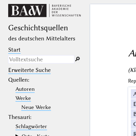
Geschichts­quellen
des deutschen Mittelalters
Start
A
🔎︎
(Kl
Erweiterte Suche
Nur in Beschreibungs­texten
suchen
Quellen
:
Rep
Autoren
_
(der Unterstrich) ist Platzhalter für
genau ein Zeichen.
Werke
%
(das Prozentzeichen) ist Platzhalter
E
für kein, ein oder mehr als ein
Neue Werke
Zeichen.
B
Thesauri:
Schlagwörter