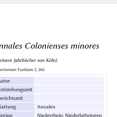
nnales Colonienses minores
einere Jahrbücher von Köln)
ertorium Fontium 2, 265
Autor
ntstehungszeit
erichtszeit
Gattung
Annalen
Region
Niederrhein; Niederlothringen