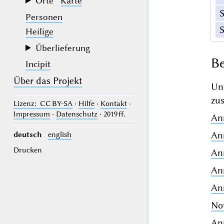
Orte
Karte
Personen
Heilige
Überlieferung
Be
Incipit
Über das Projekt
Un
zu
Lizenz
: CC BY-SA
·
Hilfe
·
Kontakt
·
Impressum
·
Datenschutz
· 2019 ff.
Ann
An
deutsch
english
Drucken
An
An
Ann
Not
An