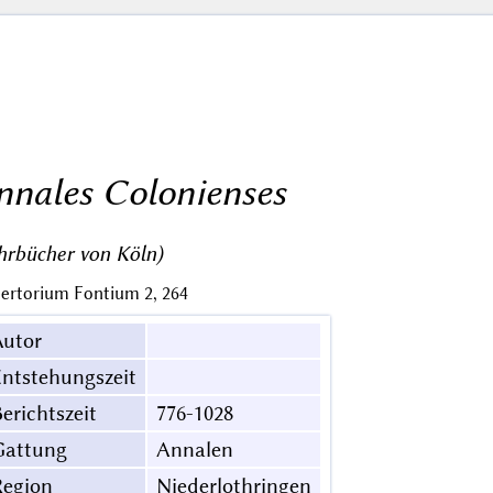
nnales Colonienses
hrbücher von Köln)
ertorium Fontium 2, 264
Autor
ntstehungszeit
erichtszeit
776-1028
Gattung
Annalen
Region
Niederlothringen