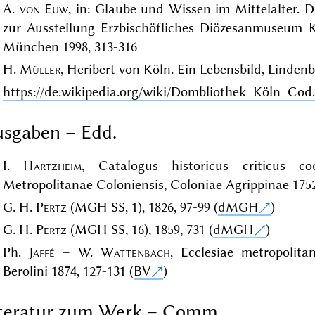
A.
von Euw
, in: Glaube und Wissen im Mittelalter. 
zur Ausstellung Erzbischöfliches Diözesanmuseum K
München 1998, 313-316
H.
Müller
, Heribert von Köln. Ein Lebensbild, Lindenb
https://de.wikipedia.org/wiki/Dombliothek_Köln_Cod
sgaben – Edd.
I.
Hartzheim
, Catalogus historicus criticus co
Metropolitanae Coloniensis, Coloniae Agrippinae 1752
G. H.
Pertz
(MGH SS, 1), 1826, 97-99 (
dMGH
)
G. H.
Pertz
(MGH SS, 16), 1859, 731 (
dMGH
)
Ph.
Jaffé
– W.
Wattenbach
, Ecclesiae metropolita
Berolini 1874, 127-131 (
BV
)
iteratur zum Werk – Comm.