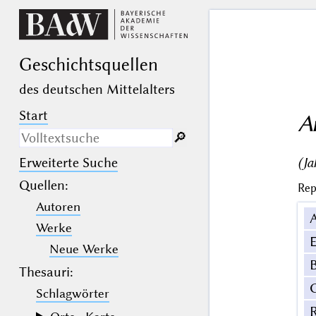
Geschichts­quellen
des deutschen Mittelalters
Start
A
🔎︎
(Ja
Erweiterte Suche
Nur in Beschreibungs­texten
suchen
Quellen
:
Rep
Autoren
_
(der Unterstrich) ist Platzhalter für
genau ein Zeichen.
Werke
%
(das Prozentzeichen) ist Platzhalter
E
für kein, ein oder mehr als ein
Neue Werke
Zeichen.
B
Thesauri:
Schlagwörter