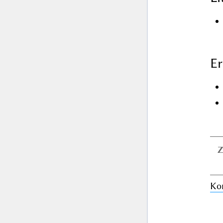
Er
Z
Ko