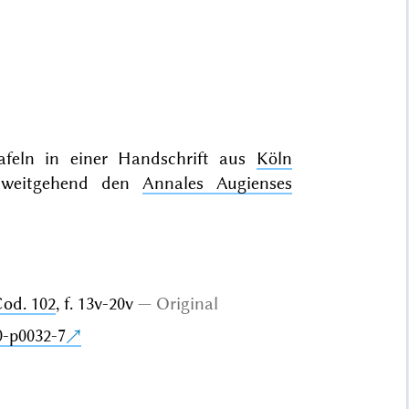
feln in einer Handschrift aus
Köln
st weitgehend den
Annales Augienses
Cod. 102
, f. 13v-20v
Original
0-p0032-7