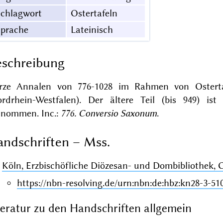
Schlagwort
Ostertafeln
Sprache
Lateinisch
schreibung
rze Annalen von 776-1028 im Rahmen von Osterta
ordrhein-Westfalen). Der ältere Teil (bis 949) i
tnommen. Inc.:
776. Conversio Saxonum
.
ndschriften – Mss.
Köln, Erzbischöfliche Diözesan- und Dombibliothek, 
https://nbn-resolving.de/urn:nbn:de:hbz:kn28-3-51
teratur zu den Handschriften allgemein