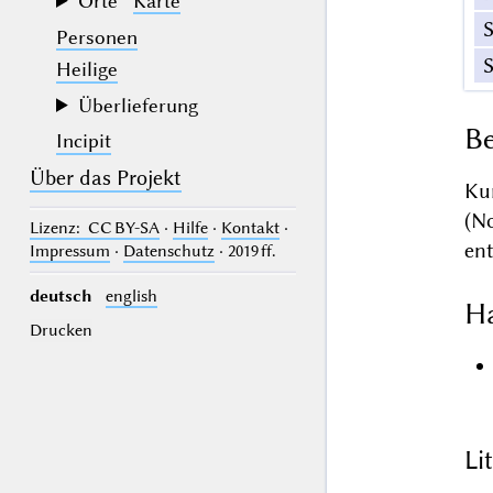
Orte
Karte
Personen
Heilige
Überlieferung
Be
Incipit
Über das Projekt
Ku
(N
Lizenz
: CC BY-SA
·
Hilfe
·
Kontakt
·
en
Impressum
·
Datenschutz
· 2019 ff.
deutsch
english
Ha
Drucken
Li