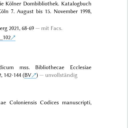
Die Kölner Dombibliothek. Katalogbuch
öln 7. August bis 15. November 1998,
erg 2021, 68-69
mit Facs.
._102
dicum mss. Bibliothecae Ecclesiae
, 142-144 (
BV
)
unvollständig
nae Coloniensis Codices manuscripti,