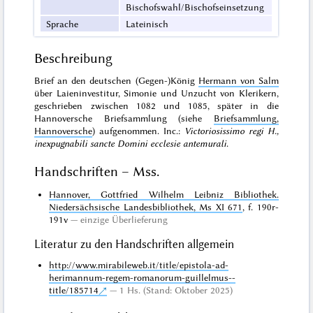
Bischofswahl/Bischofseinsetzung
Sprache
Lateinisch
Beschreibung
Brief an den deutschen (Gegen-)König
Hermann von Salm
über Laieninvestitur, Simonie und Unzucht von Klerikern,
geschrieben zwischen 1082 und 1085, später in die
Hannoversche Briefsammlung (siehe
Briefsammlung,
Hannoversche
) aufgenommen. Inc.:
Victoriosissimo regi H.,
inexpugnabili sancte Domini ecclesie antemurali
.
Handschriften – Mss.
Hannover, Gottfried Wilhelm Leibniz Bibliothek.
Niedersächsische Landesbibliothek, Ms XI 671
, f. 190r-
191v
einzige Überlieferung
Literatur zu den Handschriften allgemein
http://www.mirabileweb.it/title/epistola-ad-
herimannum-regem-romanorum-guillelmus--
title/185714
1 Hs. (Stand: Oktober 2025)