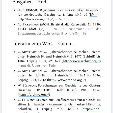
Ausgaben – Edd.
H.
Sudendorf
, Registrum oder merkwürdige Urkunden
für die deutsche Geschichte, 1, Jena 1849, 50 (
BV
–
http://books.google.de
)
Nr. 15
N.
Fickermann
(MGH Briefe d. dt. Kaiserzeit, 5), 1950,
41-43 (
dMGH
)
Nr. 18, zusammen mit der
Entgegnung der sächsischen Bischöfe (Nr. 19)
Literatur zum Werk – Comm.
G.
Meyer von Knonau
, Jahrbücher des deutschen Reiches
unter Heinrich IV. und Heinrich V. 3: 1077 (Schluß) bis
1084, Leipzig 1900, 521-622 (
http://www.archive.org
)
mit dt. Übers. von Teilen
G.
Meyer von Knonau
, Jahrbücher des deutschen Reiches
unter Heinrich IV. und Heinrich V. 4: 1085 bis 1096,
Leipzig 1903, 17-18 (
http://www.archive.org
)
W.
Süssmann
, Forschungen zur Geschichte des Klosters
Hirschau 1065-1105, Halle (Diss.) 1903, 37-40
(
https://archive.org
)
C.
Erdmann
, Studien zur Briefliteratur Deutschlands im
elften Jahrhundert (Monumenta Germaniae Historica,
Schriften, 1), Leipzig 1938, 166-167 (
https://nbn-