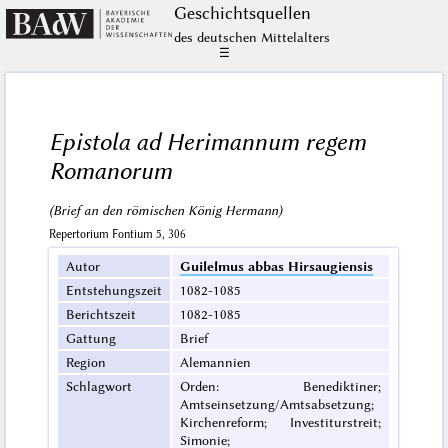
Geschichts­quellen
des deutschen Mittelalters
☰
Epistola ad Herimannum regem
Romanorum
(Brief an den römischen König Hermann)
Repertorium Fontium 5, 306
Autor
Guilelmus abbas Hirsaugiensis
Entstehungszeit
1082-1085
Berichtszeit
1082-1085
Gattung
Brief
Region
Alemannien
Schlagwort
Orden: Benediktiner;
Amtseinsetzung/Amtsabsetzung;
Kirchenreform; Investiturstreit;
Simonie;