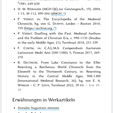
2
1981, 649-650
H. M.
Weikmann
(MGH QQ zur Geistesgesch., 19), 2004,
1-13, 30-112, 499-504 (
dMGH
)
P.
Verbist
, in: The Encyclopedia of the Medieval
Chronicle, hg. von G.
Dunphy
, Leiden – Boston 2010,
759 (
https://archive.org
)
P.
Verbist
, Duelling with the Past. Medieval Authors
and the Problem of Christian Era, c. 990-1135 (Studies
in the early Middle Ages, 21), Turnhout 2010, 251-339
F.
Contini
, in: C.A.L.M.A. Compendium Auctorum
Latinorum Medii Aevi (500-1500), 5, Firenze 2017, 269-
270
R.
Deutinger
, From Lake Constance to the Elbe:
Rewriting a Reichenau World Chronicle from the
Eleventh to the Thirteenth Century, in: Rewriting
History in the Central Middle Ages, 900-1300
(International Medieval Research, 26), hg. von E. A.
Winkler
– C. P.
Lewis
, Turnhout 2022, 39-65
hier 49-
50
Erwähnungen in Werkartikeln
Annales Augustani minores