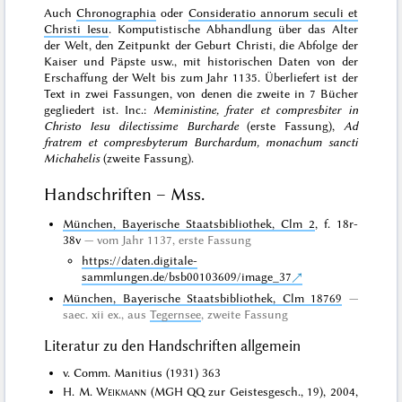
Auch
Chronographia
oder
Consideratio annorum seculi et
Christi Iesu
. Komputistische Abhandlung über das Alter
der Welt, den Zeitpunkt der Geburt Christi, die Abfolge der
Kaiser und Päpste usw., mit historischen Daten von der
Erschaffung der Welt bis zum Jahr 1135. Überliefert ist der
Text in zwei Fassungen, von denen die zweite in 7 Bücher
gegliedert ist. Inc.:
Meministine, frater et compresbiter in
Christo Iesu dilectissime Burcharde
(erste Fassung),
Ad
fratrem et compresbyterum Burchardum, monachum sancti
Michahelis
(zweite Fassung).
Handschriften – Mss.
München, Bayerische Staatsbibliothek, Clm 2
, f. 18r-
38v
vom Jahr 1137, erste Fassung
https://daten.digitale-
sammlungen.de/bsb00103609/image_37
München, Bayerische Staatsbibliothek, Clm 18769
saec. xii ex., aus
Tegernsee
, zweite Fassung
Literatur zu den Handschriften allgemein
v. Comm. Manitius (1931) 363
H. M.
Weikmann
(MGH QQ zur Geistesgesch., 19), 2004,