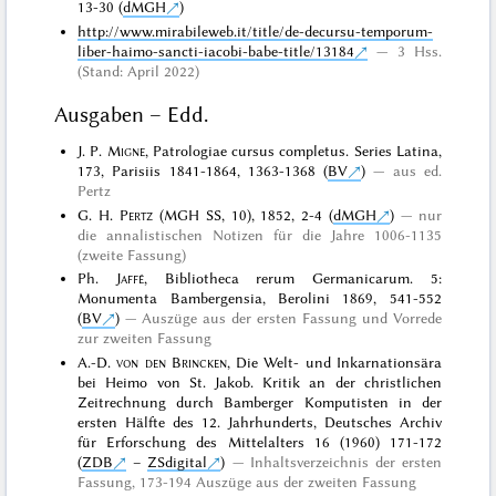
13-30 (
dMGH
)
http://www.mirabileweb.it/title/de-decursu-temporum-
liber-haimo-sancti-iacobi-babe-title/13184
3 Hss.
(Stand: April 2022)
Ausgaben – Edd.
J. P.
Migne
, Patrologiae cursus completus. Series Latina,
173, Parisiis 1841-1864, 1363-1368 (
BV
)
aus ed.
Pertz
G. H.
Pertz
(MGH SS, 10), 1852, 2-4 (
dMGH
)
nur
die annalistischen Notizen für die Jahre 1006-1135
(zweite Fassung)
Ph.
Jaffé
, Bibliotheca rerum Germanicarum. 5:
Monumenta Bambergensia, Berolini 1869, 541-552
(
BV
)
Auszüge aus der ersten Fassung und Vorrede
zur zweiten Fassung
A.-D.
von den Brincken
, Die Welt- und Inkarnationsära
bei Heimo von St. Jakob. Kritik an der christlichen
Zeitrechnung durch Bamberger Komputisten in der
ersten Hälfte des 12. Jahrhunderts, Deutsches Archiv
für Erforschung des Mittelalters 16 (1960) 171-172
(
ZDB
–
ZSdigital
)
Inhaltsverzeichnis der ersten
Fassung, 173-194 Auszüge aus der zweiten Fassung