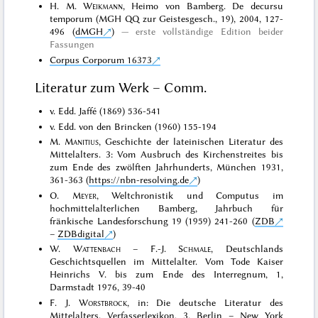
H. M.
Weikmann
, Heimo von Bamberg. De decursu
temporum (MGH QQ zur Geistesgesch., 19), 2004, 127-
496 (
dMGH
)
erste vollständige Edition beider
Fassungen
Corpus Corporum 16373
Literatur zum Werk – Comm.
v. Edd. Jaffé (1869) 536-541
v. Edd. von den Brincken (1960) 155-194
M.
Manitius
, Geschichte der lateinischen Literatur des
Mittelalters. 3: Vom Ausbruch des Kirchenstreites bis
zum Ende des zwölften Jahrhunderts, München 1931,
361-363 (
https://nbn-resolving.de
)
O.
Meyer
, Weltchronistik und Computus im
hochmittelalterlichen Bamberg, Jahrbuch für
fränkische Landesforschung 19 (1959) 241-260 (
ZDB
–
ZDBdigital
)
W.
Wattenbach
– F.-J.
Schmale
, Deutschlands
Geschichtsquellen im Mittelalter. Vom Tode Kaiser
Heinrichs V. bis zum Ende des Interregnum, 1,
Darmstadt 1976, 39-40
F. J.
Worstbrock
, in: Die deutsche Literatur des
Mittelalters. Verfasserlexikon, 3, Berlin – New York