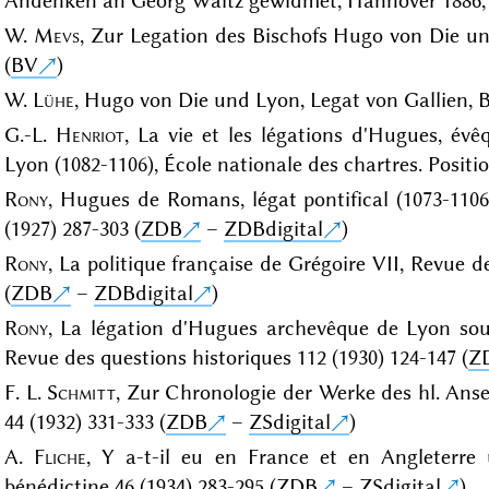
Andenken an Georg Waitz gewidmet, Hannover 1886, 
W.
Mevs
, Zur Legation des Bischofs Hugo von Die unt
(
BV
)
W.
Lühe
, Hugo von Die und Lyon, Legat von Gallien, 
G.-L.
Henriot
, La vie et les légations d'Hugues, év
Lyon (1082-1106), École nationale des chartres. Positio
Rony
, Hugues de Romans, légat pontifical (1073-1106
(1927) 287-303 (
ZDB
–
ZDBdigital
)
Rony
, La politique française de Grégoire VII, Revue d
(
ZDB
–
ZDBdigital
)
Rony
, La légation d'Hugues archevêque de Lyon sous 
Revue des questions historiques 112 (1930) 124-147 (
Z
F. L.
Schmitt
, Zur Chronologie der Werke des hl. Ans
44 (1932) 331-333 (
ZDB
–
ZSdigital
)
A.
Fliche
, Y a-t-il eu en France et en Angleterre 
bénédictine 46 (1934) 283-295 (
ZDB
–
ZSdigital
)