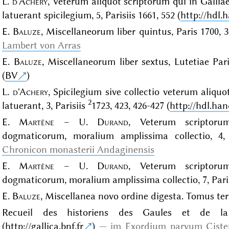
L.
d'Achery
, Veterum aliquot scriptorum qui in Gallia
latuerant spicilegium, 5, Parisiis 1661, 552 (
http://hdl.
E.
Baluze
, Miscellaneorum liber quintus, Paris 1700, 3
Lambert von Arras
E.
Baluze
, Miscellaneorum liber sextus, Lutetiae Par
(
BV
)
L.
d'Achery
, Spicilegium sive collectio veterum aliquo
2
latuerant, 3, Parisiis
1723, 423, 426-427 (
http://hdl.han
E.
Martène
– U.
Durand
, Veterum scriptoru
dogmaticorum, moralium amplissima collectio, 4, 
Chronicon monasterii Andaginensis
E.
Martène
– U.
Durand
, Veterum scriptoru
dogmaticorum, moralium amplissima collectio, 7, Parisi
E.
Baluze
, Miscellanea novo ordine digesta. Tomus te
Recueil des historiens des Gaules et de la 
(
http://gallica.bnf.fr
)
im Exordium parvum Cisterc