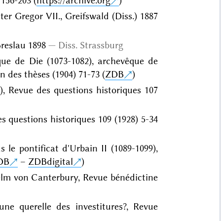
156-203 (
https://archive.org
)
er Gregor VII., Greifswald (Diss.) 1887
Breslau 1898
Diss. Strassburg
êque de Die (1073-1082), archevêque de
n des thèses (1904) 71-73 (
ZDB
)
), Revue des questions historiques 107
es questions historiques 109 (1928) 5-34
le pontificat d'Urbain II (1089-1099),
DB
–
ZDBdigital
)
elm von Canterbury, Revue bénédictine
une querelle des investitures?, Revue