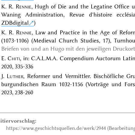
K. R.
Rennie
, Hugh of Die and the Legatine Office u
Waning Administration, Revue d'histoire ecclési
ZDBdigital
)
K. R.
Rennie
, Law and Practice in the Age of Refo
(1073-1106) (Medieval Church Studies, 17), Turnhou
Briefen von und an Hugo mit den jeweiligen Druckor
E.
Chiti
, in: C.A.L.M.A. Compendium Auctorum Latino
2020, 335-336
J.
Luther
, Reformer und Vermittler. Bischöfliche 
burgundischen Raum 1032-1156 (Vorträge und Forsc
2023, 238-260
itiervorschlag:
https://www.geschichtsquellen.de/werk/2944 (Bearbeitung