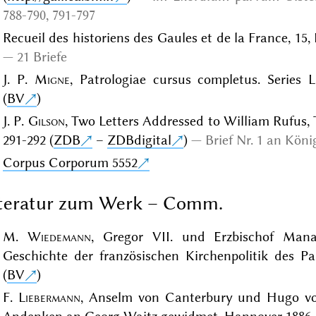
788-790, 791-797
Recueil des historiens des Gaules et de la France, 15, 
21 Briefe
J. P.
Migne
, Patrologiae cursus completus. Series La
(
BV
)
J. P.
Gilson
, Two Letters Addressed to William Rufus, 
291-292 (
ZDB
–
ZDBdigital
)
Brief Nr. 1 an Kön
Corpus Corporum 5552
iteratur zum Werk – Comm.
M.
Wiedemann
, Gregor VII. und Erzbischof Mana
Geschichte der französischen Kirchenpolitik des Pap
(
BV
)
F.
Liebermann
, Anselm von Canterbury und Hugo von