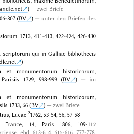
e bibliothecis, maxime Benedictinorum,
handle.net
)
zwei Briefe
06-307 (
BV
)
unter den Briefen des
isiorum 1713, 411-413, 422-424, 426-430
t scriptorum qui in Galliae bibliothecis
dle.net
)
m et monumentorum historicorum,
Parisiis 1729, 998-999 (
BV
)
im
m et monumentorum historicorum,
is 1733, 66 (
BV
)
zwei Briefe
2
rtius, Lucae
1762, 53-54, 56, 57-58
France, 14, Paris 1806, 109-112
iense, ebd. 613-614, 615-616, 777-778,