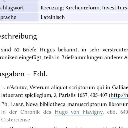
Schlagwort
Kreuzzug; Kirchenreform; Investiturst
Sprache
Lateinisch
schreibung
 sind 62 Briefe Hugos bekannt, in sehr verstreuter Ü
oniken eingefügt, teils in Briefsammlungen anderer A
sgaben – Edd.
L.
d'Achery
, Veterum aliquot scriptorum qui in Gallia
latuerant spicilegium, 2, Parisiis 1657, 405-407 (
http://
Ph.
Labbé
, Nova bibliotheca manuscriptorum librorum, 1
in der Chronik des
Hugo von Flavigny
, ebd. 64
Cisterciense