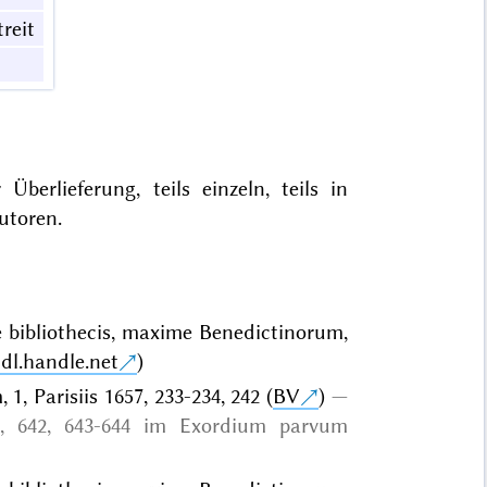
reit
berlieferung, teils einzeln, teils in
utoren.
e bibliothecis, maxime Benedictinorum,
hdl.handle.net
)
, Parisiis 1657, 233-234, 242 (
BV
)
0, 642, 643-644 im Exordium parvum