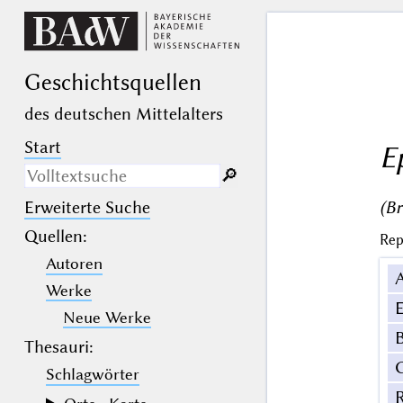
Geschichts­quellen
des deutschen Mittelalters
Start
E
🔎︎
(Br
Erweiterte Suche
Nur in Beschreibungs­texten
suchen
Quellen
:
Rep
Autoren
_
(der Unterstrich) ist Platzhalter für
genau ein Zeichen.
Werke
%
(das Prozentzeichen) ist Platzhalter
E
für kein, ein oder mehr als ein
Neue Werke
Zeichen.
B
Thesauri:
Schlagwörter