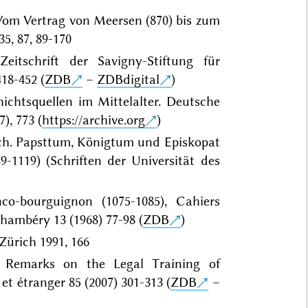
 Vom Vertrag von Meersen (870) bis zum
5, 87, 89-170
itschrift der Savigny-Stiftung für
18-452 (
ZDB
–
ZDBdigital
)
ichtsquellen im Mittelalter. Deutsche
), 773 (
https://archive.org
)
ich. Papsttum, Königtum und Episkopat
9-1119) (Schriften der Universität des
co-bourguignon (1075-1085), Cahiers
Chambéry 13 (1968) 77-98 (
ZDB
)
 Zürich 1991, 166
e Remarks on the Legal Training of
et étranger 85 (2007) 301-313 (
ZDB
–