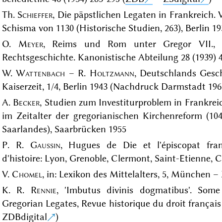
Th.
Schieffer
, Die päpstlichen Legaten in Frankreich.
Schisma von 1130 (Historische Studien, 263), Berlin 193
O.
Meyer
, Reims und Rom unter Gregor VII., Ze
Rechtsgeschichte. Kanonistische Abteilung 28 (1939) 4
W.
Wattenbach
– R.
Holtzmann
, Deutschlands Gesch
Kaiserzeit, 1/4, Berlin 1943 (Nachdruck Darmstadt 1967
A.
Becker
, Studien zum Investiturproblem in Frankre
im Zeitalter der gregorianischen Kirchenreform (104
Saarlandes), Saarbrücken 1955
P. R.
Gaussin
, Hugues de Die et l'épiscopat fran
d'histoire: Lyon, Grenoble, Clermont, Saint-Etienne, 
V.
Chomel
, in: Lexikon des Mittelalters, 5, München –
K. R.
Rennie
, 'Imbutus divinis dogmatibus'. Som
Gregorian Legates, Revue historique du droit français 
ZDBdigital
)