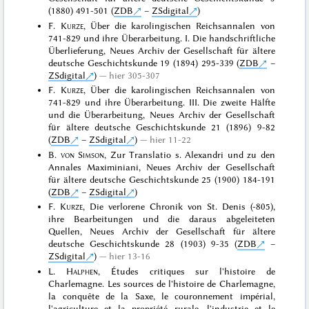
(1880) 491-501 (
ZDB
–
ZSdigital
)
F.
Kurze
, Über die karolingischen Reichsannalen von
741-829 und ihre Überarbeitung. I. Die handschriftliche
Überlieferung, Neues Archiv der Gesellschaft für ältere
deutsche Geschichtskunde 19 (1894) 295-339 (
ZDB
–
ZSdigital
)
hier 305-307
F.
Kurze
, Über die karolingischen Reichsannalen von
741-829 und ihre Überarbeitung. III. Die zweite Hälfte
und die Überarbeitung, Neues Archiv der Gesellschaft
für ältere deutsche Geschichtskunde 21 (1896) 9-82
(
ZDB
–
ZSdigital
)
hier 11-22
B.
von Simson
, Zur Translatio s. Alexandri und zu den
Annales Maximiniani, Neues Archiv der Gesellschaft
für ältere deutsche Geschichtskunde 25 (1900) 184-191
(
ZDB
–
ZSdigital
)
F.
Kurze
, Die verlorene Chronik von St. Denis (-805),
ihre Bearbeitungen und die daraus abgeleiteten
Quellen, Neues Archiv der Gesellschaft für ältere
deutsche Geschichtskunde 28 (1903) 9-35 (
ZDB
–
ZSdigital
)
hier 13-16
L.
Halphen
, Études critiques sur l'histoire de
Charlemagne. Les sources de l'histoire de Charlemagne,
la conquête de la Saxe, le couronnement impérial,
l'agriculture et la propriété rurale, l'industrie et le