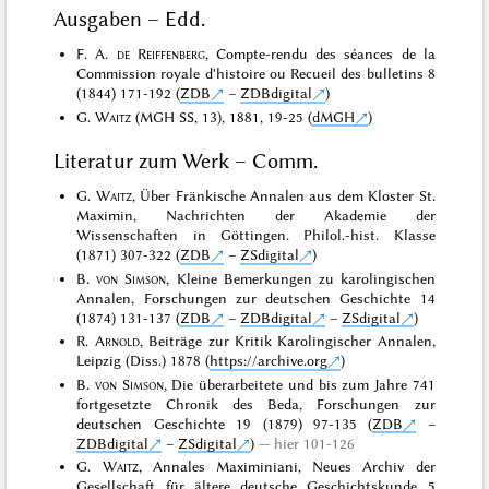
Ausgaben – Edd.
F. A.
de Reiffenberg
, Compte-rendu des séances de la
Commission royale d'histoire ou Recueil des bulletins 8
(1844) 171-192 (
ZDB
–
ZDBdigital
)
G.
Waitz
(MGH SS, 13), 1881, 19-25 (
dMGH
)
Literatur zum Werk – Comm.
G.
Waitz
, Über Fränkische Annalen aus dem Kloster St.
Maximin, Nachrichten der Akademie der
Wissenschaften in Göttingen. Philol.-hist. Klasse
(1871) 307-322 (
ZDB
–
ZSdigital
)
B.
von Simson
, Kleine Bemerkungen zu karolingischen
Annalen, Forschungen zur deutschen Geschichte 14
(1874) 131-137 (
ZDB
–
ZDBdigital
–
ZSdigital
)
R.
Arnold
, Beiträge zur Kritik Karolingischer Annalen,
Leipzig (Diss.) 1878 (
https://archive.org
)
B.
von Simson
, Die überarbeitete und bis zum Jahre 741
fortgesetzte Chronik des Beda, Forschungen zur
deutschen Geschichte 19 (1879) 97-135 (
ZDB
–
ZDBdigital
–
ZSdigital
)
hier 101-126
G.
Waitz
, Annales Maximiniani, Neues Archiv der
Gesellschaft für ältere deutsche Geschichtskunde 5