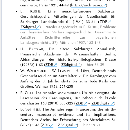
commerce, Paris 1921, 44-49 (
https://archive.org
)
E.
Klebel
, Eine neuaufgefundene Salzburger
Geschichtsquelle, Mitteilungen der Gesellschaft für
Salzburger Landeskunde 61 (1921) 33-54 (
ZDB
–
ZSdigital
)
wieder abgedruckt in
E.
Klebel
, Probleme
der bayerischen Verfassungsgeschichte. Gesammelte
Aufsätze (Schriftenreihe zur bayerischen
Landesgeschichte, 57), München 1957
, 123-143
H.
Bresslau
, Die ältere Salzburger Annalistik,
Preussische Akademie der Wissenschaften Berlin,
Abhandlungen der historisch-philologischen Klasse
(1923/2) 1-63 (
ZDB
–
ZSdigital
)
hier 36-39
W.
Wattenbach
– W.
Levison
– H.
Löwe
, Deutschlands
Geschichtsquellen im Mittelalter. 2: Die Karolinger vom
Anfang des 8. Jahrhunderts bis zum Tode Karls des
Großen, Weimar 1953, 257-258
F.
Close
, Les Annales Maximiniani. Un récit original de
l'ascension des Carolingiens, Bibliothèque de l'École
des chartes 168 (2010) 303-325 (
ZDB
–
ZDBdigital
)
B.
van Hees
, The Annales regni Francorum: the ninth-
century manuscript evidence and its implications,
Deutsches Archiv für Erforschung des Mittelalters 81
(2025) 1-48 (
ZDB
–
ZSdigital
)
hier 19-21