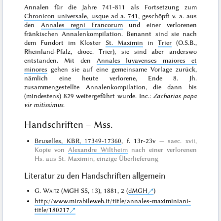
Annalen für die Jahre 741-811 als Fortsetzung zum
Chronicon universale, usque ad a. 741
, geschöpft v. a. aus
den
Annales regni Francorum
und einer verlorenen
fränkischen Annalenkompilation. Benannt sind sie nach
dem Fundort im Kloster
St. Maximin
in
Trier
(O.S.B.,
Rheinland-Pfalz, dioec. Trier), sie sind aber anderswo
entstanden. Mit den
Annales Iuvavenses maiores et
minores
gehen sie auf eine gemeinsame Vorlage zurück,
nämlich eine heute verlorene, Ende 8. Jh.
zusammengestellte Annalenkompilation, die dann bis
(mindestens) 829 weitergeführt wurde. Inc.:
Zacharias papa
vir mitissimus
.
Handschriften – Mss.
Bruxelles, KBR, 17349-17360
, f. 13r-23v
saec. xvii,
Kopie von
Alexandre Wiltheim
nach einer verlorenen
Hs. aus St. Maximin,
einzige Überlieferung
Literatur zu den Handschriften allgemein
G.
Waitz
(MGH SS, 13), 1881, 2 (
dMGH
)
http://www.mirabileweb.it/title/annales-maximiniani-
title/180217