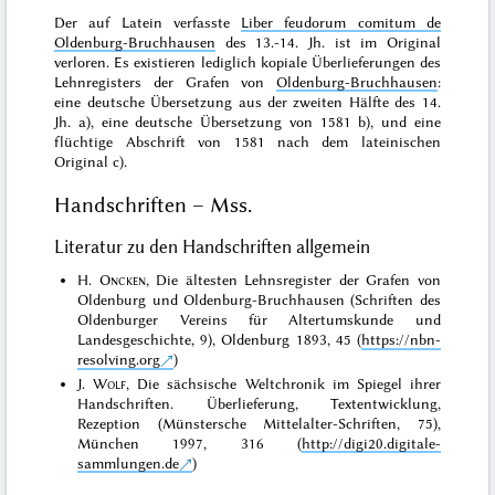
Der auf Latein verfasste
Liber feudorum comitum de
Oldenburg-Bruchhausen
des 13.-14. Jh. ist im Original
verloren. Es existieren lediglich kopiale Überlieferungen des
Lehnregisters der Grafen von
Oldenburg-Bruchhausen
:
eine deutsche Übersetzung aus der zweiten Hälfte des 14.
Jh. a), eine deutsche Übersetzung von 1581 b), und eine
flüchtige Abschrift von 1581 nach dem lateinischen
Original c).
Handschriften – Mss.
Literatur zu den Handschriften allgemein
H.
Oncken
, Die ältesten Lehnsregister der Grafen von
Oldenburg und Oldenburg-Bruchhausen (Schriften des
Oldenburger Vereins für Altertumskunde und
Landesgeschichte, 9), Oldenburg 1893, 45 (
https://nbn-
resolving.org
)
J.
Wolf
, Die sächsische Weltchronik im Spiegel ihrer
Handschriften. Überlieferung, Textentwicklung,
Rezeption (Münstersche Mittelalter-Schriften, 75),
München 1997, 316 (
http://digi20.digitale-
sammlungen.de
)