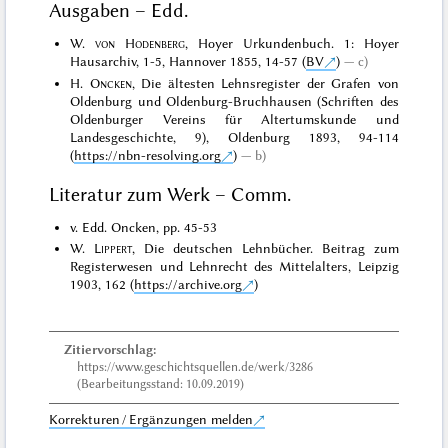
Ausgaben – Edd.
W.
von Hodenberg
, Hoyer Urkundenbuch. 1: Hoyer
Hausarchiv, 1-5, Hannover 1855, 14-57 (
BV
)
c)
H.
Oncken
, Die ältesten Lehnsregister der Grafen von
Oldenburg und Oldenburg-Bruchhausen (Schriften des
Oldenburger Vereins für Altertumskunde und
Landesgeschichte, 9), Oldenburg 1893, 94-114
(
https://nbn-resolving.org
)
b)
Literatur zum Werk – Comm.
v. Edd. Oncken, pp. 45-53
W.
Lippert
, Die deutschen Lehnbücher. Beitrag zum
Registerwesen und Lehnrecht des Mittelalters, Leipzig
1903, 162 (
https://archive.org
)
Zitiervorschlag:
https://www.geschichtsquellen.de/werk/3286
(Bearbeitungsstand: 10.09.2019)
Korrekturen / Ergänzungen melden