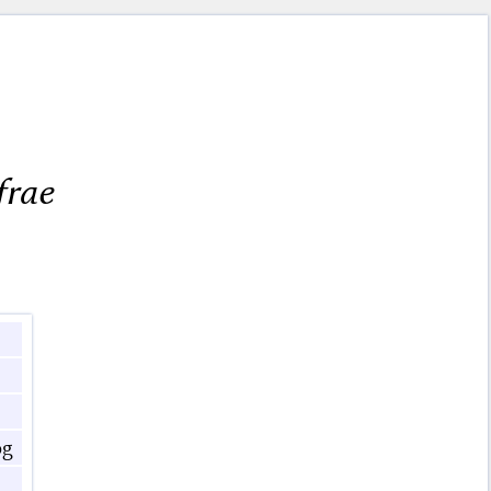
frae
og