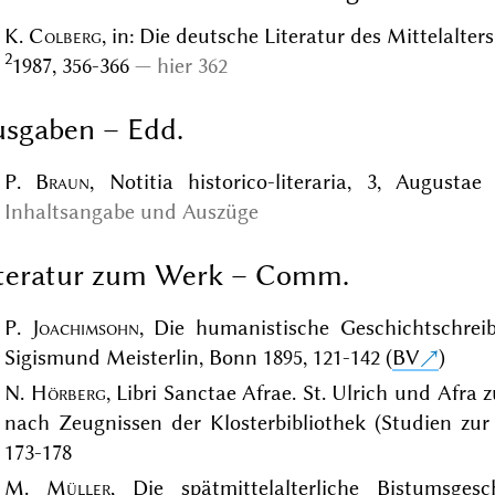
K.
Colberg
, in: Die deutsche Literatur des Mittelalter
2
1987, 356-366
hier 362
sgaben – Edd.
P.
Braun
, Notitia historico-literaria, 3, Augusta
Inhaltsangabe und Auszüge
iteratur zum Werk – Comm.
P.
Joachimsohn
, Die humanistische Geschichtschrei
Sigismund Meisterlin, Bonn 1895, 121-142 (
BV
)
N.
Hörberg
, Libri Sanctae Afrae. St. Ulrich und Afra
nach Zeugnissen der Klosterbibliothek (Studien zur
173-178
M.
Müller
, Die spätmittelalterliche Bistumsgesc