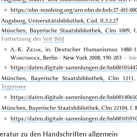
https://nbn-resolving.org/urn:nbn:de:bvb:37-dtl-00
Augsburg, Universitätsbibliothek, Cod. II.3.2.27
München, Bayerische Staatsbibliothek, Clm 1009
, f
Fortsetzung des
Veit Bild
A.-K.
Ziesak
, in: Deutscher Humanismus 1480-152
Worstbrock
, Berlin - New York 2008, 190-203
hie
https://daten.digitale-sammlungen.de/bsb0010544
München, Bayerische Staatsbibliothek, Clm 1211
,
Tegernsee
https://daten.digitale-sammlungen.de/bsb0014065
München, Bayerische Staatsbibliothek, Clm 22104
, f.
https://daten.digitale-sammlungen.de/bsb0010591
teratur zu den Handschriften allgemein