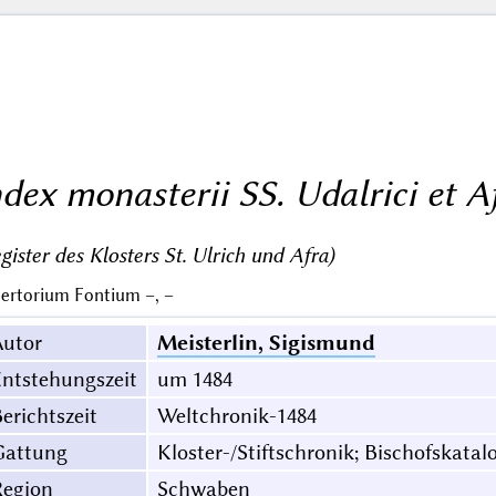
ndex monasterii SS. Udalrici et A
gister des Klosters St. Ulrich und Afra)
ertorium Fontium –, –
Autor
Meisterlin, Sigismund
ntstehungszeit
um 1484
erichtszeit
Weltchronik-1484
Gattung
Kloster-/Stiftschronik; Bischofskatal
Region
Schwaben