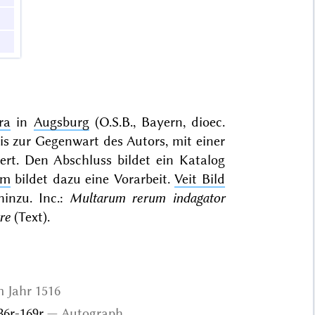
ra
in
Augsburg
(O.S.B., Bayern, dioec.
is zur Gegenwart des Autors, mit einer
ert
. Den Abschluss bildet ein Katalog
um
bildet dazu eine Vorarbeit.
Veit Bild
hinzu. Inc.:
Multarum rerum indagator
re
(Text).
 Jahr 1516
136r-169r
Autograph