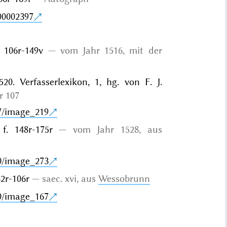
00002397
. 106r-149v
vom Jahr 1516, mit der
0. Verfasserlexikon, 1, hg. von F. J.
r 107
7/image_219
 f. 148r-175r
vom Jahr 1528, aus
0/image_273
 82r-106r
saec. xvi, aus
Wessobrunn
0/image_167