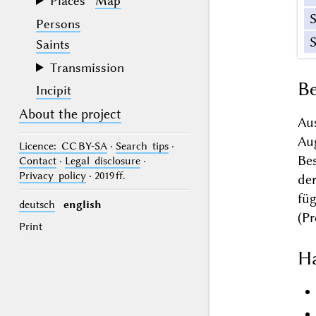
Places
Map
Persons
Saints
Transmission
Be
Incipit
About the project
Au
Aug
Licence
: CC BY-SA
·
Search tips
·
Be
Contact
·
Legal disclosure
·
Privacy policy
· 2019 ff.
de
fü
deutsch
english
(Pr
Print
Ha