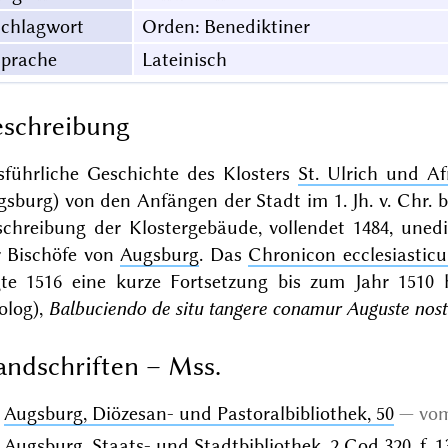
Schlagwort
Orden: Benediktiner
Sprache
Lateinisch
schreibung
sführliche Geschichte des Klosters
St. Ulrich und Af
sburg) von den Anfängen der Stadt im 1. Jh. v. Chr. b
schreibung der Klostergebäude, vollendet 1484,
unedi
r Bischöfe von
Augsburg
. Das
Chronicon ecclesiastic
gte 1516 eine kurze Fortsetzung bis zum Jahr 1510 
olog),
Balbuciendo de situ tangere conamur Auguste nost
ndschriften – Mss.
Augsburg, Diözesan- und Pastoralbibliothek, 50
vom
Augsburg, Staats- und Stadtbibliothek, 2 Cod 320
, f. 