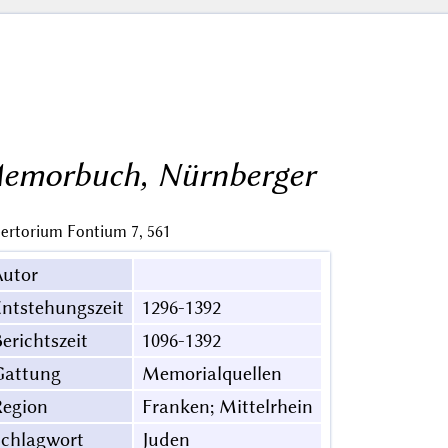
emorbuch, Nürnberger
ertorium Fontium 7, 561
Autor
ntstehungszeit
1296-1392
erichtszeit
1096-1392
Gattung
Memorialquellen
Region
Franken; Mittelrhein
Schlagwort
Juden