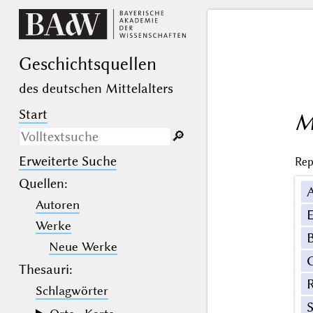
Geschichts­quellen
des deutschen Mittelalters
Start
M
🔎︎
Erweiterte Suche
Rep
Nur in Beschreibungs­texten
suchen
Quellen
:
Autoren
_
(der Unterstrich) ist Platzhalter für
E
genau ein Zeichen.
Werke
%
(das Prozentzeichen) ist Platzhalter
B
für kein, ein oder mehr als ein
Neue Werke
Zeichen.
Thesauri:
Schlagwörter