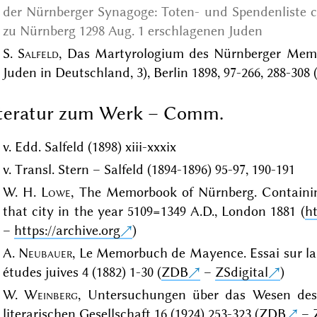
der Nürnberger Synagoge: Toten- und Spendenliste ca
zu Nürnberg 1298 Aug. 1 erschlagenen Juden
S.
Salfeld
, Das Martyrologium des Nürnberger Memo
Juden in Deutschland, 3), Berlin 1898, 97-266, 288-308 
iteratur zum Werk – Comm.
v. Edd. Salfeld (1898) xiii-xxxix
v. Transl. Stern – Salfeld (1894-1896) 95-97, 190-191
W. H.
Lowe
, The Memorbook of Nürnberg. Containin
that city in the year 5109=1349 A.D., London 1881 (
ht
–
https://archive.org
)
A.
Neubauer
, Le Memorbuch de Mayence. Essai sur la 
études juives 4 (1882) 1-30 (
ZDB
–
ZSdigital
)
W.
Weinberg
, Untersuchungen über das Wesen des
literarischen Gesellschaft 16 (1924) 253-323 (
ZDB
–