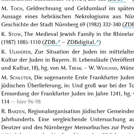
M.
Toch
, Geldrechnung und Geldumlauf im späten 
Aussage eines hebräischen Nekrologiums aus Nürn
Geschichte der Stadt Nürnberg 69 (1982) 332-340 (
ZD
K.
Stow
, The Medieval Jewish Family in the Rhinela
(1987) 1085-1110 (
ZDB
–
ZDBdigital
)
K.
Ulshöfer
, Zur Situation der Juden im mittelalte
Kultur der Juden in Bayern. II: Lebensläufe (Veröffe
und Kultur, 18), hg. von M.
Treml
– W.
Weigand
, Münc
M.
Schlüter
, Die sogenannte Erste Frankfurter Jude
jüdischen Überlieferung, in: Und groß war bei der 
Ermordung der Frankfurter Juden im Jahre 1241, hg.
114
hier 96-98
R.
Barzen
, Regionalorganisation jüdischer Gemeinden
Jahrhunderts. Eine vergleichende Untersuchung a
Deutzer und des Nürnberger Memorbuches zur Pestver