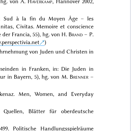
 hg. von A.
Haverkamp
, Hannover 2002,
 du Sud à la fin du Moyen Âge – les
itas, Civitas. Memoire et conscience
der Francia, 55), hg. von H.
Brand
– P.
.perspectivia.net
)
Wahrnehmung von Juden und Christen in
einden in Franken, in: Die Juden in
ur in Bayern, 5), hg. von M.
Brenner
–
shkenaz. Men, Women, and Everyday
Quellen, Blätter für oberdeutsche
99. Politische Handlungsspielräume