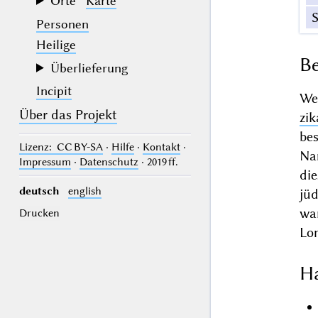
Orte
Karte
Personen
Heilige
Be
Überlieferung
Incipit
We
Über das Projekt
zi
bes
Lizenz
: CC BY-SA
·
Hilfe
·
Kontakt
·
Nam
Impressum
·
Datenschutz
· 2019 ff.
die
deutsch
english
jü
war
Drucken
Lo
Ha