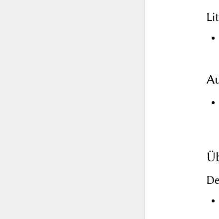
Li
Au
Üb
De