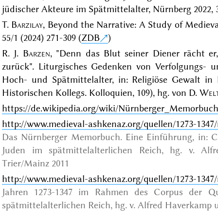
jüdischer Akteure im Spätmittelalter, Nürnberg 2022, 
T.
Barzilay
, Beyond the Narrative: A Study of Medieva
55/1 (2024) 271-309 (
ZDB
)
R. J.
Barzen
, "Denn das Blut seiner Diener rächt e
zurück". Liturgisches Gedenken von Verfolgungs- 
Hoch- und Spätmittelalter, in: Religiöse Gewalt in 
Historischen Kollegs. Kolloquien, 109), hg. von D.
Welt
https://de.wikipedia.org/wiki/Nürnberger_Memorbuc
http://www.medieval-ashkenaz.org/quellen/1273-1347
Das Nürnberger Memorbuch. Eine Einführung, in: C
Juden im spätmittelalterlichen Reich, hg. v. Al
Trier/Mainz 2011
http://www.medieval-ashkenaz.org/quellen/1273-1347
Jahren 1273-1347 im Rahmen des Corpus der Qu
spätmittelalterlichen Reich, hg. v. Alfred Haverkamp 