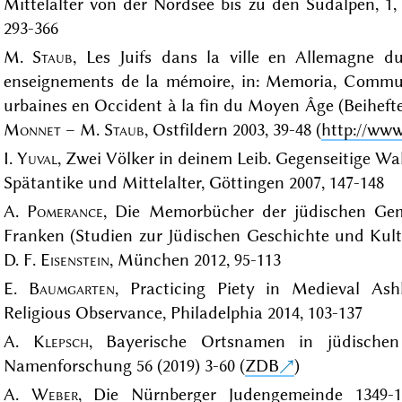
Mittelalter von der Nordsee bis zu den Südalpen, 1,
293-366
M.
Staub
, Les Juifs dans la ville en Allemagne
enseignements de la mémoire, in: Memoria, Commun
urbaines en Occident à la fin du Moyen Âge (Beihefte 
Monnet
– M.
Staub
, Ostfildern 2003, 39-48 (
http://www
I.
Yuval
, Zwei Völker in deinem Leib. Gegenseitige 
Spätantike und Mittelalter, Göttingen 2007, 147-148
A.
Pomerance
, Die Memorbücher der jüdischen Gem
Franken (Studien zur Jüdischen Geschichte und Kult
D. F.
Eisenstein
, München 2012, 95-113
E.
Baumgarten
, Practicing Piety in Medieval A
Religious Observance, Philadelphia 2014, 103-137
A.
Klepsch
, Bayerische Ortsnamen in jüdischen 
Namenforschung 56 (2019) 3-60 (
ZDB
)
A.
Weber
, Die Nürnberger Judengemeinde 1349-14