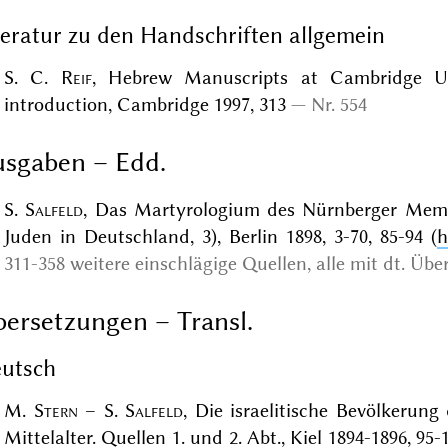
teratur zu den Handschriften allgemein
S. C.
Reif
, Hebrew Manuscripts at Cambridge Uni
introduction, Cambridge 1997, 313
Nr. 554
sgaben – Edd.
S.
Salfeld
, Das Martyrologium des Nürnberger Memo
Juden in Deutschland, 3), Berlin 1898, 3-70, 85-94 (
h
311-358 weitere einschlägige Quellen, alle mit dt. Über
ersetzungen – Transl.
utsch
M.
Stern
– S.
Salfeld
, Die israelitische Bevölkerun
Mittelalter. Quellen 1. und 2. Abt., Kiel 1894-1896, 95-