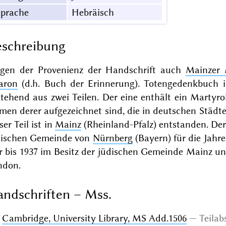
Sprache
Hebräisch
schreibung
gen der Provenienz der Handschrift auch
Mainzer
karon
(d.h. Buch der Erinnerung). Totengedenkbuch in
tehend aus zwei Teilen. Der eine enthält ein Martyrol
en derer aufgezeichnet sind, die in deutschen Städt
ser Teil ist in
Mainz
(Rheinland-Pfalz) entstanden. Der 
dischen Gemeinde von
Nürnberg
(Bayern) für die Jahr
 bis 1937 im Besitz der jüdischen Gemeinde Mainz und 
ndon.
ndschriften – Mss.
Cambridge, University Library, MS Add.1506
Teilab