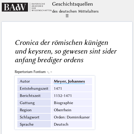
Geschichts­quellen
des deutschen Mittelalters
☰
Cronica der römischen künigen
und keysren, so gewesen sint sider
anfang brediger ordens
Repertorium Fontium –, –
Autor
Meyer, Johannes
Entstehungszeit
1471
Berichtszeit
1152-1471
Gattung
Biographie
Region
Oberrhein
Schlagwort
Orden: Dominikaner
Sprache
Deutsch