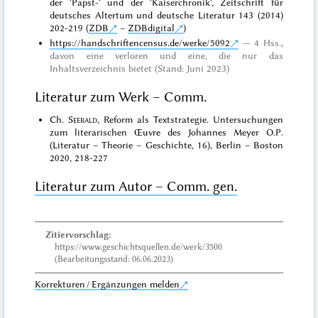
der 'Papst-' und der 'Kaiserchronik', Zeitschrift für
deutsches Altertum und deutsche Literatur 143 (2014)
202-219 (
ZDB
–
ZDBdigital
)
https://handschriftencensus.de/werke/5092
4 Hss.,
davon eine verloren und eine, die nur das
Inhaltsverzeichnis bietet (Stand: Juni 2023)
Literatur zum Werk – Comm.
Ch.
Seebald
, Reform als Textstrategie. Untersuchungen
zum literarischen Œuvre des Johannes Meyer O.P.
(Literatur – Theorie – Geschichte, 16), Berlin – Boston
2020, 218-227
Literatur zum Autor – Comm. gen.
Zitiervorschlag:
https://www.geschichtsquellen.de/werk/3500
(Bearbeitungsstand: 06.06.2023)
Korrekturen / Ergänzungen melden