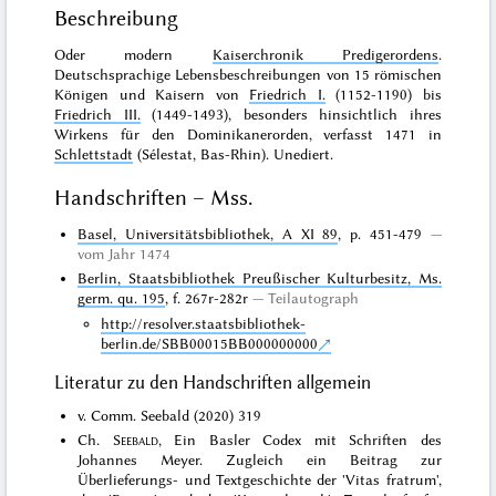
Beschreibung
Oder modern
Kaiserchronik Predigerordens
.
Deutschsprachige Lebensbeschreibungen von 15 römischen
Königen und Kaisern von
Friedrich I.
(1152-1190) bis
Friedrich III.
(1449-1493), besonders hinsichtlich ihres
Wirkens für den Dominikanerorden, verfasst 1471 in
Schlettstadt
(Sélestat, Bas-Rhin).
Unediert
.
Handschriften – Mss.
Basel, Universitätsbibliothek, A XI 89
, p. 451-479
vom Jahr 1474
Berlin, Staatsbibliothek Preußischer Kulturbesitz, Ms.
germ. qu. 195
, f. 267r-282r
Teilautograph
http://resolver.staatsbibliothek-
berlin.de/SBB00015BB000000000
Literatur zu den Handschriften allgemein
v. Comm. Seebald (2020) 319
Ch.
Seebald
, Ein Basler Codex mit Schriften des
Johannes Meyer. Zugleich ein Beitrag zur
Überlieferungs- und Textgeschichte der 'Vitas fratrum',