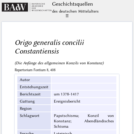
Geschichts­quellen
des deutschen Mittelalters
☰
Origo generalis concilii
Constantiensis
(Die Anfänge des allgemeinen Konzils von Konstanz)
Repertorium Fontium 8, 408
Autor
Entstehungszeit
Berichtszeit
um 1378-1417
Gattung
Ereignisbericht
Region
Schlagwort
Papstschisma; Konzil von
Konstanz; Abendländisches
Schisma
Sprache
Lateinisch