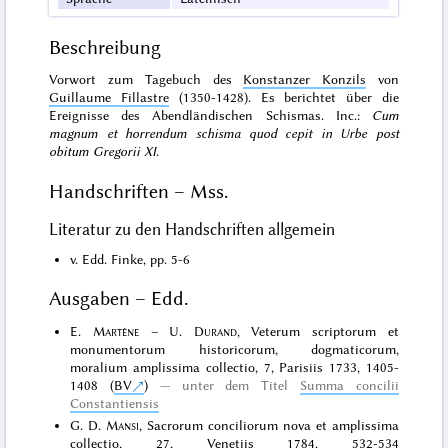
Beschreibung
Vorwort zum Tagebuch des
Konstanzer Konzils
von
Guillaume Fillastre
(1350-1428). Es berichtet über die
Ereignisse des Abendländischen Schismas. Inc.:
Cum
magnum et horrendum schisma quod cepit in Urbe post
obitum Gregorii XI
.
Handschriften – Mss.
Literatur zu den Handschriften allgemein
v. Edd. Finke, pp. 5-6
Ausgaben – Edd.
E.
Martène
– U.
Durand
, Veterum scriptorum et
monumentorum historicorum, dogmaticorum,
moralium amplissima collectio, 7, Parisiis 1733, 1405-
1408 (
BV
)
unter dem Titel
Summa concilii
Constantiensis
G. D.
Mansi
, Sacrorum conciliorum nova et amplissima
collectio, 27, Venetiis 1784, 532-534