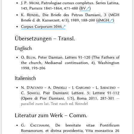
J. P.
Migne
, Patrologiae cursus completus. Series Latina,
145, Parisiis 1841-1864, 471-480 (
BV
)
K.
Reindel
, Die Briefe des Petrus Damiani, 3 (MGH
Briefe d. dt. Kaiserzeit, 4/3), 1989, 188-200 (
dMGH
)
Corpus Corporum 5046
Übersetzungen – Transl.
Englisch
O.
Blum
, Peter Damian. Letters 91-120 (The Fathers of
the church, Mediaeval continuation, 4), Washington
1998, 195-206
Italienisch
N.
D'Acunto
– A.
Dindelli
– I.
Gargano
– L.
Saraceno
–
C.
Somigli
, Pier Damiani: Lettere. 5: Lettere 91-112
(Opere di Pier Damiani, 1/5), Roma 2011, 287-301
parallel zum lat. Text nach ed. Reindel
Literatur zum Werk – Comm.
G.
Cacciamani
, De brevitate vitae Pontificum
Romanorum, et divina providentia, Vita monastica 26