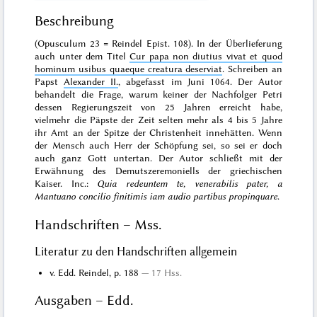
Beschreibung
(Opusculum 23 = Reindel Epist. 108). In der Überlieferung
auch unter dem Titel
Cur papa non diutius vivat et quod
hominum usibus quaeque creatura deserviat
. Schreiben an
Papst
Alexander II.
, abgefasst im Juni 1064. Der Autor
behandelt die Frage, warum keiner der Nachfolger Petri
dessen Regierungszeit von 25 Jahren erreicht habe,
vielmehr die Päpste der Zeit selten mehr als 4 bis 5 Jahre
ihr Amt an der Spitze der Christenheit innehätten. Wenn
der Mensch auch Herr der Schöpfung sei, so sei er doch
auch ganz Gott untertan. Der Autor schließt mit der
Erwähnung des Demutszeremoniells der griechischen
Kaiser. Inc.:
Quia redeuntem te, venerabilis pater, a
Mantuano concilio finitimis iam audio partibus propinquare
.
Handschriften – Mss.
Literatur zu den Handschriften allgemein
v. Edd. Reindel, p. 188
17 Hss.
Ausgaben – Edd.