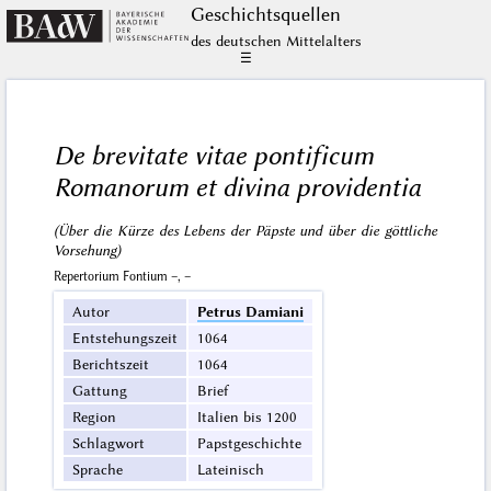
Geschichts­quellen
des deutschen Mittelalters
☰
De brevitate vitae pontificum
Romanorum et divina providentia
(Über die Kürze des Lebens der Päpste und über die göttliche
Vorsehung)
Repertorium Fontium –, –
Autor
Petrus Damiani
Entstehungszeit
1064
Berichtszeit
1064
Gattung
Brief
Region
Italien bis 1200
Schlagwort
Papstgeschichte
Sprache
Lateinisch