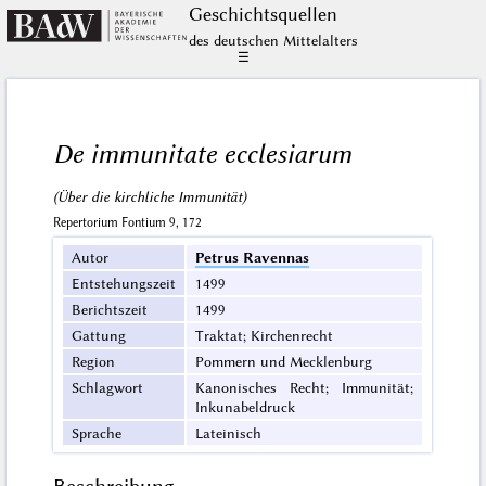
Geschichts­quellen
des deutschen Mittelalters
☰
De immunitate ecclesiarum
(Über die kirchliche Immunität)
Repertorium Fontium 9, 172
Autor
Petrus Ravennas
Entstehungszeit
1499
Berichtszeit
1499
Gattung
Traktat; Kirchenrecht
Region
Pommern und Mecklenburg
Schlagwort
Kanonisches Recht; Immunität;
Inkunabeldruck
Sprache
Lateinisch