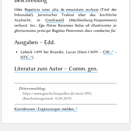
Beschreibung
Oder
Repeticio inter alia de emunitate ecclesie
(Titel der
Inkunabel). Juristischer Traktat über das kirchliche
Asylrecht, in
Greifswald
(Mecklenburg-Vorpommern)
verfasst. Inc.:
Ego Petrus Ravennas Italus ab illustrissimo ac
gloriosissimo principe Bugslao Pameranie duce conductus fui
.
Ausgaben – Edd.
Lübeck 1499 bei Brandis, Lucas (Hain 13699 –
GW
–
ISTC
)
Literatur zum Autor – Comm. gen.
Zitiervorschlag:
https://www.geschichtsquellen.de/werk/3992
(Bearbeitungsstand: 10.09.2019)
Korrekturen / Ergänzungen melden