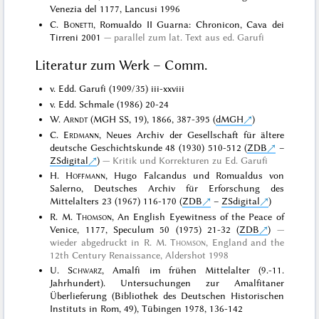
Venezia del 1177, Lancusi 1996
C.
Bonetti
, Romualdo II Guarna: Chronicon, Cava dei
Tirreni 2001
parallel zum lat. Text aus ed. Garufi
Literatur zum Werk – Comm.
v. Edd. Garufi (1909/35) iii-xxviii
v. Edd. Schmale (1986) 20-24
W.
Arndt
(MGH SS, 19), 1866, 387-395 (
dMGH
)
C.
Erdmann
, Neues Archiv der Gesellschaft für ältere
deutsche Geschichtskunde 48 (1930) 510-512 (
ZDB
–
ZSdigital
)
Kritik und Korrekturen zu Ed. Garufi
H.
Hoffmann
, Hugo Falcandus und Romualdus von
Salerno, Deutsches Archiv für Erforschung des
Mittelalters 23 (1967) 116-170 (
ZDB
–
ZSdigital
)
R. M.
Thomson
, An English Eyewitness of the Peace of
Venice, 1177, Speculum 50 (1975) 21-32 (
ZDB
)
wieder abgedruckt in
R. M.
Thomson
, England and the
12th Century Renaissance, Aldershot 1998
U.
Schwarz
, Amalfi im frühen Mittelalter (9.-11.
Jahrhundert). Untersuchungen zur Amalfitaner
Überlieferung (Bibliothek des Deutschen Historischen
Instituts in Rom, 49), Tübingen 1978, 136-142