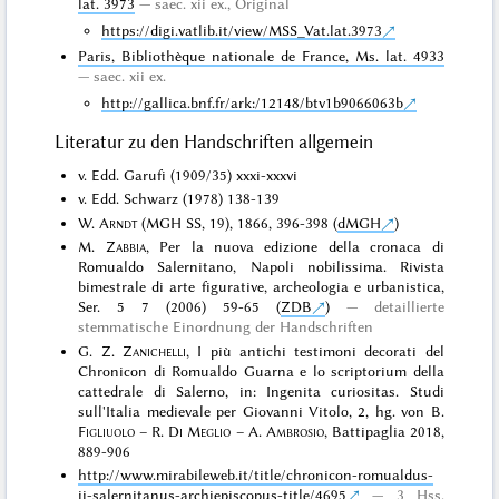
lat. 3973
saec. xii ex.,
Original
https://digi.vatlib.it/view/MSS_Vat.lat.3973
Paris, Bibliothèque nationale de France, Ms. lat. 4933
saec. xii ex.
http://gallica.bnf.fr/ark:/12148/btv1b9066063b
Literatur zu den Handschriften allgemein
v. Edd. Garufi (1909/35) xxxi-xxxvi
v. Edd. Schwarz (1978) 138-139
W.
Arndt
(MGH SS, 19), 1866, 396-398 (
dMGH
)
M.
Zabbia
, Per la nuova edizione della cronaca di
Romualdo Salernitano, Napoli nobilissima. Rivista
bimestrale di arte figurative, archeologia e urbanistica,
Ser. 5 7 (2006) 59-65 (
ZDB
)
detaillierte
stemmatische Einordnung der Handschriften
G. Z.
Zanichelli
, I più antichi testimoni decorati del
Chronicon di Romualdo Guarna e lo scriptorium della
cattedrale di Salerno, in: Ingenita curiositas. Studi
sull'Italia medievale per Giovanni Vitolo, 2, hg. von B.
Figliuolo
– R.
Di Meglio
– A.
Ambrosio
, Battipaglia 2018,
889-906
http://www.mirabileweb.it/title/chronicon-romualdus-
ii-salernitanus-archiepiscopus-title/4695
3 Hss.