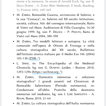
storie e la memoria. In onore di Arnold Esch, hg. von R.
Delle Donne
– A.
Zorzi
(Reti Medievali. E-book, Reading,
1), Firenze 2002
, 249-269
M.
Zabbia
, Romualdo Guarna, arcivescovo di Salerno, e
la sua "Cronaca", in: Salerno nel XII secolo: Istituzioni,
società, cultura. Atti del convegno internazionale, Raito
di Vietri sul Mare, Auditorium di Villa Guariglia, 16/20
giugno 1999, hg. von P.
Delogu
– P.
Peduto
, Raito di
Vietri sul Mare 2004, 380-398
M.
Zabbia
, Tra modelli letterari e autopsia. La città
comunale nell'opera di Ottone di Frisinga e nella
cultura storiografica del XII secolo, Bullettino
dell'Istituto storico italiano per il Medio Evo 106 (2004)
105-138 (
ZDB
)
L.
Sinisi
, in: The Encyclopedia of the Medieval
Chronicle, hg. von G.
Dunphy
, Leiden – Boston 2010,
1293-1296 (
https://archive.org
)
M.
Zabbia
, Damnatio memoriae o selezione
storiografica? I grandi assenti nel Chronicon di
Romualdo Salernitano (Periodo normanno), in:
Condannare all'oblio. Pratiche della damnatio
memoriae nel medioevo, hg. von I.
Lori Sanfilippo
– A.
Rigon
, Roma 2010, 21-64
M.
Zabbia
, La cultura storiografica dell'Italia normanna