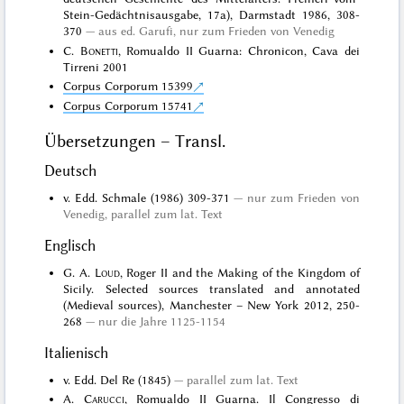
Stein-Gedächtnisausgabe, 17a), Darmstadt 1986, 308-
370
aus ed. Garufi, nur zum Frieden von Venedig
C.
Bonetti
, Romualdo II Guarna: Chronicon, Cava dei
Tirreni 2001
Corpus Corporum 15399
Corpus Corporum 15741
Übersetzungen – Transl.
Deutsch
v. Edd. Schmale (1986) 309-371
nur zum Frieden von
Venedig, parallel zum lat. Text
Englisch
G. A.
Loud
, Roger II and the Making of the Kingdom of
Sicily. Selected sources translated and annotated
(Medieval sources), Manchester – New York 2012, 250-
268
nur die Jahre 1125-1154
Italienisch
v. Edd. Del Re (1845)
parallel zum lat. Text
A.
Carucci
, Romualdo II Guarna. Il Congresso di