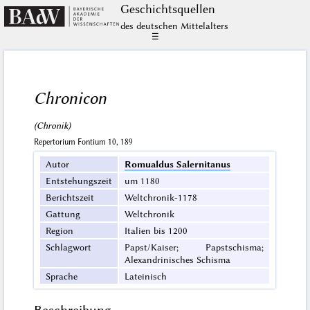
Geschichts­quellen
des deutschen Mittelalters
☰
Chronicon
(Chronik)
Repertorium Fontium 10, 189
Autor
Romualdus Salernitanus
Entstehungszeit
um 1180
Berichtszeit
Weltchronik-1178
Gattung
Weltchronik
Region
Italien bis 1200
Schlagwort
Papst/Kaiser; Papstschisma;
Alexandrinisches Schisma
Sprache
Lateinisch