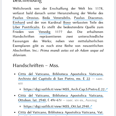
Beschreibung
Weltchronik von der Erschaffung der Welt bis 1178,
verfasst bald danach unter Heranziehung der Werke des
Paulus Orosius
,
Beda Venerabilis
,
Paulus Diaconus
,
Einhard
und der von Kardinal
Boso
verfassten Teile des
Liber Pontificalis
. Es stellt die bedeutendste Quelle zum
Frieden von
Venedig
1177 dar. Die erhaltenen
Handschriften repräsentieren zwei unterschiedliche
Fassungen des Werks; neben vier mittelalterlichen
Exemplaren gibt es noch eine Reihe von neuzeitlichen
Abschriften. Inc.:
Prima mundi aetas est ab Adam usque ad
diluvium
.
Handschriften – Mss.
Città del Vaticano, Biblioteca Apostolica Vaticana,
Archivio del Capitolo di San Pietro, ms. E 22
saec.
xiii
https://digi.vatlib.it/view/MSS_Arch.Cap.S.Pietro.E.22
Città del Vaticano, Biblioteca Apostolica Vaticana,
Ottobon. lat. 2940
, f. 49r-67r
saec. xiv ex., Auszug
https://digi.vatlib.it/view/MSS_Ott.lat.2940
Città del Vaticano, Biblioteca Apostolica Vaticana, Vat.