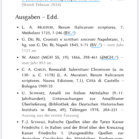
(Stand: Februar 2024)
Ausgaben – Edd.
L. A.
Muratori
, Rerum Italicarum scriptores, 7,
Mediolani 1725, 7-246 (
BV
)
G.
Del Re
, Cronisti e scrittori sincroni Napoletani, 1,
hg. von G.
Del Re
, Napoli 1845, 5-71 (
BV
)
vom Jahr
1121 an
W.
Arndt
(MGH SS, 19), 1866, 398-461 (
dMGH
)
vom Jahr 893 an
C. A.
Garufi
, Romualdi Salernitani Chronicon (a. m.
130- a. C. 1178) (L. A. Muratori, Rerum Italicarum
scriptores. Nuova Edizione, 7,1), Città di Castello –
Bologna 1909/35
U.
Schwarz
, Amalfi im frühen Mittelalter (9.-11.
Jahrhundert). Untersuchungen zur Amalfitaner
Überlieferung (Bibliothek des Deutschen Historischen
Instituts in Rom, 49), Tübingen 1978, 204-221
Auszug aus der ersten Fassung
F.-J.
Schmale
, Italische Quellen über die Taten Kaiser
Friedrichs I. in Italien und der Brief über den Kreuzzug
Kaiser Friedrichs I. (Ausgewählte Quellen zur
deutschen Geschichte des Mittelalters. Freiherr-vom-