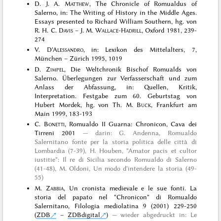
D. J. A.
Matthew
, The Chronicle of Romualdus of
Salerno, in: The Writing of History in the Middle Ages.
Essays presented to Richard William Southern, hg. von
R. H. C.
Davis
– J. M.
Wallace-Hadrill
, Oxford 1981, 239-
274
V.
D'Alessandro
, in: Lexikon des Mittelalters, 7,
München – Zürich 1995, 1019
D.
Zimpel
, Die Weltchronik Bischof Romualds von
Salerno. Überlegungen zur Verfasserschaft und zum
Anlass der Abfassung, in: Quellen, Kritik,
Interpretation. Festgabe zum 60. Geburtstag von
Hubert Mordek, hg. von Th. M.
Buck
, Frankfurt am
Main 1999, 183-193
C.
Bonetti
, Romualdo II Guarna: Chronicon, Cava dei
Tirreni 2001
darin: G. Andenna, Romualdo
Salernitano fonte per la storia politica delle città di
Lombardia (7-39), H. Houben, "Amator pacis et cultor
iustitie": Il re di Sicilia secondo Romualdo di Salerno
(41-48), M. Oldoni, Un modo d'intendere la storia (49-
55)
M.
Zabbia
, Un cronista medievale e le sue fonti. La
storia del papato nel "Chronicon" di Romualdo
Salernitano, Filologia mediolatina 9 (2001) 229-250
(
ZDB
–
ZDBdigital
)
wieder abgedruckt in:
Le