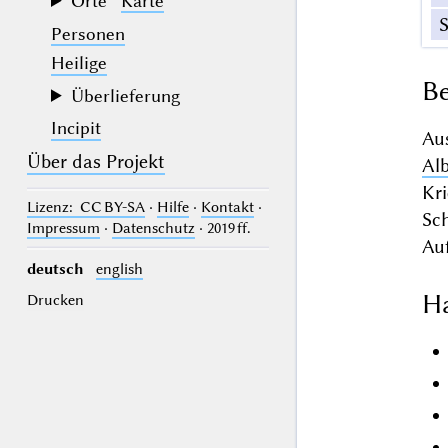
Orte
Karte
Personen
Heilige
Be
Überlieferung
Incipit
Au
Über das Projekt
Alb
Kr
Lizenz
: CC BY-SA
·
Hilfe
·
Kontakt
·
Sc
Impressum
·
Datenschutz
· 2019 ff.
Auf
deutsch
english
Ha
Drucken