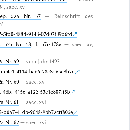
34
, saec. xv
Rep. 52a Nr. 57
Reinschrift des
n'
7-5fd0-488d-9148-07d07f39d6fd
. 52a Nr. 58
, f. 57r-178v
saec. xv,
a Nr. 59
vom Jahr 1493
b-e4c1-4114-ba66-28c8d65c8b7d
a Nr. 60
saec. xv
-46bf-415e-a122-53e1e887ff5b
a Nr. 61
saec. xvi
3-d0a7-41db-9048-9bb72cff806e
a Nr. 62
saec. xvi