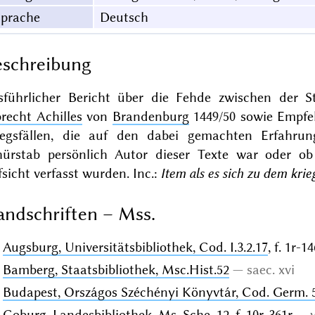
Sprache
Deutsch
schreibung
sführlicher Bericht über die Fehde zwischen der 
recht Achilles
von
Brandenburg
1449/50 sowie Empfe
iegsfällen, die auf den dabei gemachten Erfahrun
hürstab persönlich Autor dieser Texte war oder ob 
sicht verfasst wurden. Inc.:
Item als es sich zu dem krieg
ndschriften – Mss.
Augsburg, Universitätsbibliothek, Cod. I.3.2.17
, f. 1r-1
Bamberg, Staatsbibliothek, Msc.Hist.52
saec. xvi
Budapest, Országos Széchényi Könyvtár, Cod. Germ. 
Coburg, Landesbibliothek, Ms. Sche. 12
, f. 10r-361r