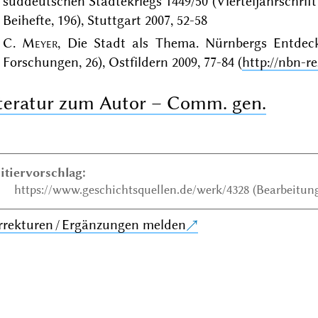
süddeutschen Städtekriegs 1449/50 (Vierteljahrschrift
Beihefte, 196), Stuttgart 2007, 52-58
C.
Meyer
, Die Stadt als Thema. Nürnbergs Entdeck
Forschungen, 26), Ostfildern 2009, 77-84 (
http://nbn-re
teratur zum Autor – Comm. gen.
itiervorschlag:
https://www.geschichtsquellen.de/werk/4328 (Bearbeitung
rrekturen / Ergänzungen melden