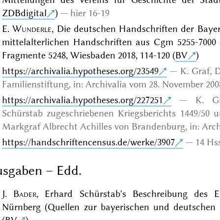
ZDBdigital
)
hier 16-19
E.
Wunderle
, Die deutschen Handschriften der Baye
mittelalterlichen Handschriften aus Cgm 5255-7000 
Fragmente 5248, Wiesbaden 2018, 114-120 (
BV
)
https://archivalia.hypotheses.org/23549
K. Graf,
Familienstiftung, in: Archivalia vom 28. November 200
https://archivalia.hypotheses.org/227251
K. G
Schürstab zugeschriebenen Kriegsberichts 1449/50
Markgraf Albrecht Achilles von Brandenburg, in: Archi
https://handschriftencensus.de/werke/3907
14 Hss
sgaben – Edd.
J.
Bader
, Erhard Schürstab's Beschreibung des E
Nürnberg (Quellen zur bayerischen und deutschen 