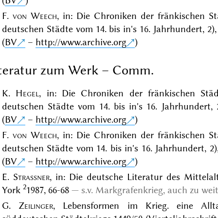
(
BV
)
F.
von Weech
, in: Die Chroniken der fränkischen S
deutschen Städte vom 14. bis in's 16. Jahrhundert, 2)
(
BV
–
http://www.archive.org
)
iteratur zum Werk – Comm.
K.
Hegel
, in: Die Chroniken der fränkischen Stä
deutschen Städte vom 14. bis in's 16. Jahrhundert, 
(
BV
–
http://www.archive.org
)
F.
von Weech
, in: Die Chroniken der fränkischen S
deutschen Städte vom 14. bis in's 16. Jahrhundert, 2)
(
BV
–
http://www.archive.org
)
E.
Strassner
, in: Die deutsche Literatur des Mittelal
2
York
1987, 66-68
s.v. Markgrafenkrieg, auch zu wei
G.
Zeilinger
, Lebensformen im Krieg. eine Allt