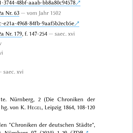
1-3744-48bf-aaab-bb8a80c94578
a Nr. 63
vom Jahr 1502
c-e21a-4968-84fb-9aaf5b2ecb5e
a Nr. 179
, f. 147-254
saec. xvi
v
vi
saec. xvi
dte. Nürnberg, 2 (Die Chroniken der
, hg. von K.
Hegel
, Leipzig 1864, 108-120
den "Chroniken der deutschen Städte",
t Nürnberg 97 (2010) 1-29 (
ZDB
–