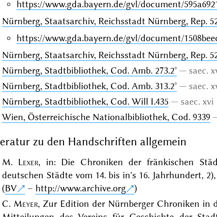
https://www.gda.bayern.de/gvl/document/595a692
Nürnberg, Staatsarchiv, Reichsstadt Nürnberg, Rep. 52
https://www.gda.bayern.de/gvl/document/1508bee
Nürnberg, Staatsarchiv, Reichsstadt Nürnberg, Rep. 52
Nürnberg, Stadtbibliothek, Cod. Amb. 273.2°
saec. x
Nürnberg, Stadtbibliothek, Cod. Amb. 313.2°
saec. x
Nürnberg, Stadtbibliothek, Cod. Will I.435
saec. xvi
Wien, Österreichische Nationalbibliothek, Cod. 9339
teratur zu den Handschriften allgemein
M.
Lexer
, in: Die Chroniken der fränkischen Stä
deutschen Städte vom 14. bis in's 16. Jahrhundert, 2)
(
BV
–
http://www.archive.org
)
C.
Meyer
, Zur Edition der Nürnberger Chroniken in 
Mitteilungen des Vereins für Geschichte der Stad