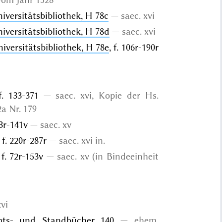
iversitätsbibliothek, H 78c
saec. xvi
iversitätsbibliothek, H 78d
saec. xvi
iversitätsbibliothek, H 78e
, f. 106r-190r
f. 133-371
saec. xvi, Kopie der Hs.
a Nr. 179
13r-141v
saec. xv
, f. 220r-287r
saec. xvi in.
 f. 72r-153v
saec. xv (in Bindeeinheit
xvi
Amts- und Standbücher 140
ehem.