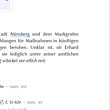
Stadt
Nürnberg
und dem Markgrafen
hlungen für Maßnahmen in künftigen
gen beruhen. Unklar ist, ob Erhard
sie lediglich unter seiner amtlichen
 schicket vor etlich zeit
.
46v
saec. xvi
57
, f. 1r-62r
saec. xv
vom Jahr 1528