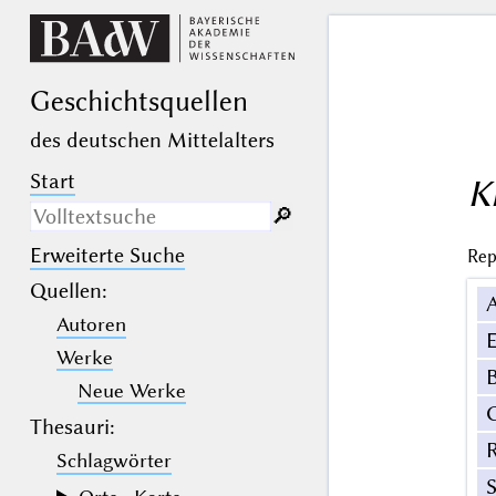
Geschichts­quellen
des deutschen Mittelalters
Start
K
🔎︎
Erweiterte Suche
Rep
Nur in Beschreibungs­texten
suchen
Quellen
:
Autoren
_
(der Unterstrich) ist Platzhalter für
E
genau ein Zeichen.
Werke
%
(das Prozentzeichen) ist Platzhalter
B
für kein, ein oder mehr als ein
Neue Werke
Zeichen.
Thesauri:
Schlagwörter