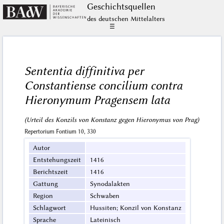
Geschichts­quellen
des deutschen Mittelalters
☰
Sententia diffinitiva per
Constantiense concilium contra
Hieronymum Pragensem lata
(Urteil des Konzils von Konstanz gegen Hieronymus von Prag)
Repertorium Fontium 10, 330
Autor
Entstehungszeit
1416
Berichtszeit
1416
Gattung
Synodalakten
Region
Schwaben
Schlagwort
Hussiten; Konzil von Konstanz
Sprache
Lateinisch