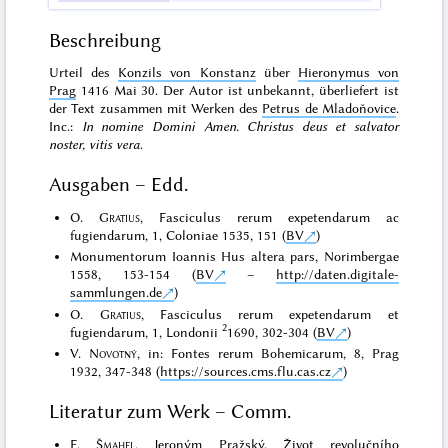
Beschreibung
Urteil des
Konzils von Konstanz
über
Hieronymus von
Prag
1416 Mai 30. Der Autor ist unbekannt, überliefert ist
der Text zusammen mit Werken des
Petrus de Mladoňovice
.
Inc.:
In nomine Domini Amen. Christus deus et salvator
noster, vitis vera
.
Ausgaben – Edd.
O.
Gratius
, Fasciculus rerum expetendarum ac
fugiendarum, 1, Coloniae 1535, 151 (
BV
)
Monumentorum Ioannis Hus altera pars, Norimbergae
1558, 153-154 (
BV
–
http://daten.digitale-
sammlungen.de
)
O.
Gratius
, Fasciculus rerum expetendarum et
2
fugiendarum, 1, Londonii
1690, 302-304 (
BV
)
V.
Novotný
, in: Fontes rerum Bohemicarum, 8, Prag
1932, 347-348 (
https://sources.cms.flu.cas.cz
)
Literatur zum Werk – Comm.
F.
Šmahel
, Jeroným Pražský. Život revolučního