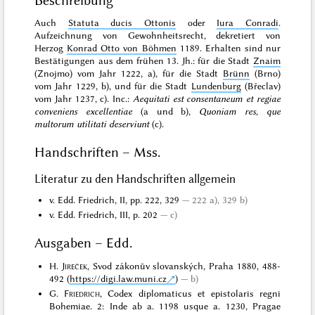
Beschreibung
Auch
Statuta ducis Ottonis
oder
Iura Conradi
.
Aufzeichnung von Gewohnheitsrecht, dekretiert von
Herzog
Konrad Otto von Böhmen
1189. Erhalten sind nur
Bestätigungen aus dem frühen 13. Jh.: für die Stadt
Znaim
(Znojmo) vom Jahr 1222, a), für die Stadt
Brünn
(Brno)
vom Jahr 1229, b), und für die Stadt
Lundenburg
(Břeclav)
vom Jahr 1237, c). Inc.:
Aequitati est consentaneum et regiae
conveniens excellentiae
(a und b),
Quoniam res, que
multorum utilitati deserviunt
(c).
Handschriften – Mss.
Literatur zu den Handschriften allgemein
v. Edd. Friedrich, II, pp. 222, 329
222 a), 329 b)
v. Edd. Friedrich, III, p. 202
c)
Ausgaben – Edd.
H.
Jireček
, Svod zákonův slovanských, Praha 1880, 488-
492 (
https://digi.law.muni.cz
)
b)
G.
Friedrich
, Codex diplomaticus et epistolaris regni
Bohemiae. 2: Inde ab a. 1198 usque a. 1230, Pragae