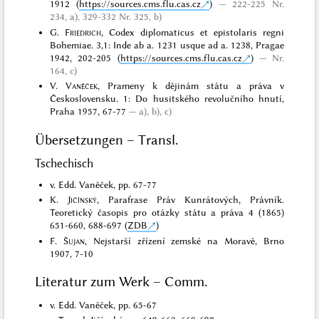
1912 (
https://sources.cms.flu.cas.cz
)
222-225 Nr.
234, a), 329-332 Nr. 325, b)
G.
Friedrich
, Codex diplomaticus et epistolaris regni
Bohemiae. 3,1: Inde ab a. 1231 usque ad a. 1238, Pragae
1942, 202-205 (
https://sources.cms.flu.cas.cz
)
Nr.
164, c)
V.
Vaněček
, Prameny k dějinám státu a práva v
Československu. 1: Do husitského revolučního hnutí,
Praha 1957, 67-77
a), b), c)
Übersetzungen – Transl.
Tschechisch
v. Edd. Vaněček, pp. 67-77
K.
Jičínský
, Parafrase Práv Kunrátových, Právník.
Teoretický časopis pro otázky státu a práva 4 (1865)
651-660, 688-697 (
ZDB
)
F.
Šujan
, Nejstarší zřízení zemské na Moravě, Brno
1907, 7-10
Literatur zum Werk – Comm.
v. Edd. Vaněček, pp. 65-67