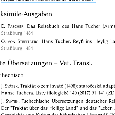
ksimile-Ausgaben
E.
Pascher
, Das Reisebuch des Hans Tucher (Armar
Straßburg 1484
O.
von Streitberg
, Hans Tucher: Reyß ins Heylig La
Straßburg 1484
te Übersetzungen – Vet. Transl.
chechisch
J.
Svátek
, Traktát o zemi svaté (1498): staročeská ada
Hanse Tuchera, Listy filologické 140 (2017) 91-141 (
ZD
J.
Svátek
, Tschechische Übersetzungen deutscher Rei
Der "Traktat über das Heilige Land" und das "Leben
Geschichte und Kultur der böhmischen Länder 58 (20