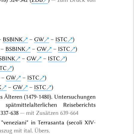
 –
BSBINK
–
GW
–
ISTC
)
* –
BSBINK
–
GW
–
ISTC
)
SBINK
–
GW
–
ISTC
)
STC
)
–
GW
–
ISTC
)
K
–
GW
–
ISTC
)
es Älteren (1479-1480). Untersuchungen
pätmittelalterlichen Reiseberichts
 337-638
mit Zusätzen 639-664
 "veneziani" in Terrasanta (secoli XIV-
szug mit ital. Übers.