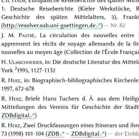
Ch.
Halm
, Europäische Reiseberichte des späten Mitte
1: Deutsche Reiseberichte (Kieler Werkstücke, 
Geschichte des späten Mittelalters, 5), Frank
(
http://resolver.sub.uni-goettingen.de
)
Nr. 82
J. M.
Pastré
, La circulation des nouvelles entre
apprennent les récits de voyage allemands de la fin
nouvelles au moyen âge (Collection de l'École Françai
H.
Ulmschneider
, in: Die deutsche Literatur des Mittel
2
York
1995, 1127-1132
R.
Herz
, in: Biographisch-bibliographisches Kirchenle
1997, 672-678
R.
Herz
, Briefe Hans Tuchers d. Ä. aus dem Heili
Mitteilungen des Vereins für Geschichte der Stadt
ZDBdigital
)
R.
Herz
, Zwei Druckfassungen eines Itinerars und ih
73 (1998) 101-104 (
ZDB
–
ZDBdigital
)
der Einbl