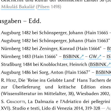
Mikuláš Bakalář
(
Pilsen
1498)
sgaben – Edd.
Augsburg 1482 bei Schönsperger, Johann (Hain 15665
Augsburg 1482 bei Schönsperger, Johann (Hain 15663
Nürnberg 1482 bei Zeninger, Konrad (Hain 15664* –
B
Nürnberg 1483 (Hain 15666* –
BSBINK
–
GW
–
I
Straßburg 1484 bei Knoblochtzer, Heinrich (
BSBINK
Augsburg 1486 bei Sorg, Anton (Hain 15667* –
BSBIN
R.
Herz
, Die 'Reise ins Gelobte Land' Hans Tuchers d
zur Überlieferung und kritische Edition eines s
(Wissensliteratur im Mittelalter, 38), Wiesbaden 2002,
S.
Graciotti
, La Dalmazia e l'Adriatico dei pellegrini
XVI). Studio e testi, Lido di Venezia 2014, 319-328
Au