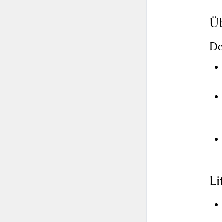
Üb
De
L