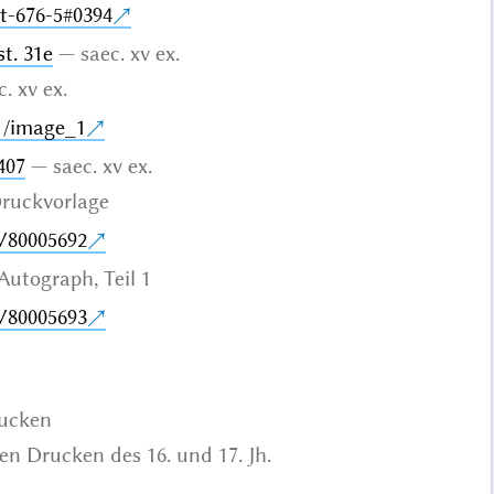
st-676-5#0394
t. 31e
saec. xv ex.
c. xv ex.
1/image_1
407
saec. xv ex.
ruckvorlage
V80005692
Autograph
, Teil 1
V80005693
rucken
en Drucken des 16. und 17. Jh.