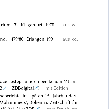
ium, 3), Klagenfurt 1978
aus ed.
nd, 1479/80, Erlangen 1991
aus ed.
ptace cestopisu norimberského mĕšt'ana
B
–
ZDBdigital
)
mit Edition
seberichte im späten 15. Jahrhundert.
 Mohammeds", Bohemia. Zeitschrift für
18) 324-342 (
ZDB
)
zum Druck von