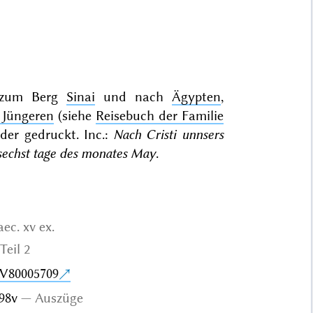
 zum Berg
Sinai
und nach
Ägypten
,
 Jüngeren
(siehe
Reisebuch der Familie
eder gedruckt. Inc.:
Nach Cristi unnsers
 sechst tage des monates May
.
aec. xv ex.
 Teil 2
AV80005709
198v
Auszüge