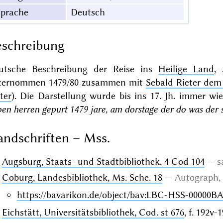
Sprache
Deutsch
schreibung
utsche Beschreibung der Reise ins
Heilige Land
,
ternommen 1479/80 zusammen mit
Sebald Rieter dem
ter
). Die Darstellung wurde bis ins 17. Jh. immer wi
ben herren gepurt 1479 jare, am dorstage der do was der
ndschriften – Mss.
Augsburg, Staats- und Stadtbibliothek, 4 Cod 104
s
Coburg, Landesbibliothek, Ms. Sche. 18
Autograph
,
https://bavarikon.de/object/bav:LBC-HSS-00000B
Eichstätt, Universitätsbibliothek, Cod. st 676
, f. 192v-