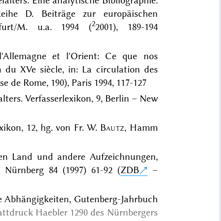
lalters. Eine analytische Bibliographie.
Reihe D. Beiträge zur europäischen
2
furt/M. u.a. 1994 (
2001), 189-194
 l'Allemagne et l'Orient: Ce que nos
 du XVe siècle, in: La circulation des
se de Rome, 190), Paris 1994, 117-127
alters. Verfasserlexikon, 9, Berlin – New
xikon, 12, hg. von Fr. W.
Bautz
, Hamm
gen Land und andere Aufzeichnungen,
 Nürnberg 84 (1997) 61-92 (
ZDB
–
re Abhängigkeiten, Gutenberg-Jahrbuch
attdruck Haebler 1290 des Nürnbergers