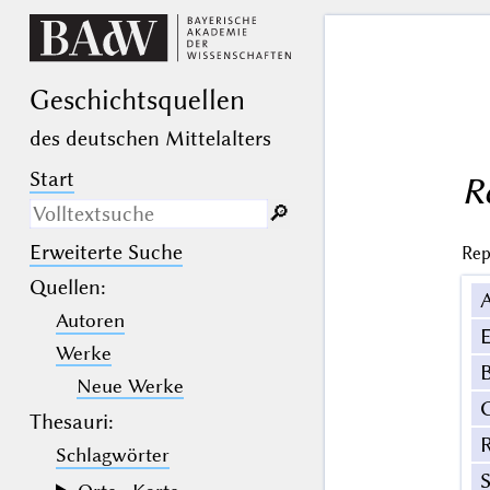
Geschichts­quellen
des deutschen Mittelalters
Start
R
🔎︎
Erweiterte Suche
Rep
Nur in Beschreibungs­texten
suchen
Quellen
:
Autoren
_
(der Unterstrich) ist Platzhalter für
E
genau ein Zeichen.
Werke
%
(das Prozentzeichen) ist Platzhalter
B
für kein, ein oder mehr als ein
Neue Werke
Zeichen.
Thesauri:
Schlagwörter