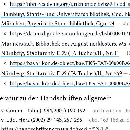
https://nbn-resolving.org/urn:nbn:de:bvb:824-cod-
Hamburg, Staats- und Universitätsbibliothek, Cod. his
München, Bayerische Staatsbibliothek, Cgm 24
sae
https://daten.digitale-sammlungen.de/bsb0009017
Münnerstadt, Bibliothek des Augustinerklosters, Ms. 
Nürnberg, Stadtarchiv, E 29 (FA Tucher)/III, Nr. 11
D
https://bavarikon.de/object/bav:TKS-PAT-00000BA
Nürnberg, Stadtarchiv, E 29 (FA Tucher)/III, Nr. 259
https://bavarikon.de/object/bav:TKS-PAT-00000BA
teratur zu den Handschriften allgemein
v. Comm. Halm (1994/2001) 190-192
auch zu den D
v. Edd. Herz (2002) 29-148, 257-286
ebd. 163-188 zu d
https://handschriftencensus.de/werke/5282