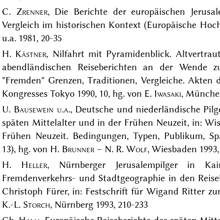
C.
Zrenner
, Die Berichte der europäischen Jerusale
Vergleich im historischen Kontext (Europäische Hochs
u.a. 1981, 20-35
H.
Kästner
, Nilfahrt mit Pyramidenblick. Altvertr
abendländischen Reiseberichten an der Wende z
"Fremden" Grenzen, Traditionen, Vergleiche. Akten d
Kongresses Tokyo 1990, 10, hg. von E.
Iwasaki
, München
U.
Bausewein u.a.
, Deutsche und niederländische Pilg
späten Mittelalter und in der Frühen Neuzeit, in: Wis
Frühen Neuzeit. Bedingungen, Typen, Publikum, Spac
13), hg. von H.
Brunner
– N. R.
Wolf
, Wiesbaden 1993,
H.
Heller
, Nürnberger Jerusalempilger in Kai
Fremdenverkehrs- und Stadtgeographie in den Reise
Christoph Fürer, in: Festschrift für Wigand Ritter z
K.-L.
Storch
, Nürnberg 1993, 210-233