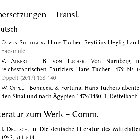
ersetzungen – Transl.
utsch
O.
von Streitberg
, Hans Tucher: Reyß ins Heylig Land,
Facsimile
V.
Alberti
– B.
von Tucher
, Von Nürnberg na
reichsstädtischen Patriziers Hans Tucher 1479 bis 1
Oppelt (2017) 138-140
W.
Oppelt
, Bonaccia & Fortuna. Hans Tuchers abenteue
den Sinai und nach Ägypten 1479/1480, 1, Dettelbach 
iteratur zum Werk – Comm.
J.
Deutsch
, in: Die deutsche Literatur des Mittelalter
1953, 511-514