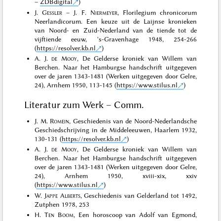
–
ZDBdigital
)
J.
Gessler
– J. F.
Niermeyer
, Florilegium chronicorum
Neerlandicorum. Een keuze uit de Laijnse kronieken
van Noord- en Zuid-Nederland van de tiende tot de
vijftiende eeuw, 's-Gravenhage 1948, 254-266
(
https://resolver.kb.nl
)
A. J.
de Mooy
, De Gelderse kroniek van Willem van
Berchen. Naar het Hamburgse handschrift uitgegeven
over de jaren 1343-1481 (Werken uitgegeven door Gelre,
24), Arnhem 1950, 113-145 (
https://www.stilus.nl
)
Literatur zum Werk – Comm.
J. M.
Romein
, Geschiedenis van de Noord-Nederlandsche
Geschiedschrijving in de Middeleeuwen, Haarlem 1932,
130-131 (
https://resolver.kb.nl
)
A. J.
de Mooy
, De Gelderse kroniek van Willem van
Berchen. Naar het Hamburgse handschrift uitgegeven
over de jaren 1343-1481 (Werken uitgegeven door Gelre,
24), Arnhem 1950, xviii-xix, xxiv
(
https://www.stilus.nl
)
W.
Jappe Alberts
, Geschiedenis van Gelderland tot 1492,
Zutphen 1978, 253
H.
Ten Boom
, Een horoscoop van Adolf van Egmond,