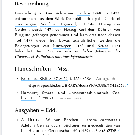
Beschreibung
Darstellung zur Geschichte von
Geldern
1468 bis 1477,
entnommen aus dem Werk
De nobili principatu Gelrie et
eius origine
.
Adolf von Egmond
, seit 1465 Herzog von
Geldern, wurde 1471 von Herzog
Karl dem Kühnen
von
Burgund gefangen genommen und kam erst nach dessen
Tod 1477 wieder frei. Etwas ausführlicher werden die
Belagerungen von
Nimwegen
1473 und
Neuss
1474
behandelt. Inc.:
Cumque illis in diebus Johannes dux
Clivensis et Wilhelmus dominus Egmondensis
.
Handschriften – Mss.
Bruxelles, KBR, 8037-8050
, f. 355r-358v
Autograph
https://opac.kbr.be/LIBRARY/doc/SYRACUSE/18423259
Hamburg, Staats- und Universitätsbibliothek, Cod.
hist. 31b
, f. 229r-233r
saec. xvi in.
Ausgaben – Edd.
A.
Hulshof
, W. van Berchen. Historia captivitatis
Adolphi Gelriae ducis, Bijdragen en mededelingen van
het Historisch Genootschap 60 (1939) 223-248 (
ZDB