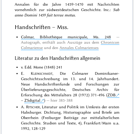
Annalen für die Jahre 1459-1470 mit Nachrichten
vornehmlich zur südwestdeutschen Geschichte. Inc.:
Sub
anno Domini 1459 fuit terrae motus
.
Handschriften – Mss.
Colmar, Bibliothèque municipale, Ms. 248
Autograph
, enthält auch Auszüge aus dem
Chronicon
Colmariense
und den
Annales Colmarienses
Literatur zu den Handschriften allgemein
v. Edd. Mone (1848) 241
E.
Kleinschmidt
, Die Colmarer Dominikaner-
Geschichtsschreibung im 13. und 14. Jahrhundert.
Neue Handschriftenfunde und Forschungen zur
Überlieferungsgeschichte, Deutsches Archiv für
Erforschung des Mittelalters 28 (1972) 371-496 (
ZDB
–
ZSdigital
)
hier 385-388
A.
Ritscher
, Literatur und Politik im Umkreis der ersten
Habsburger. Dichtung, Historiographie und Briefe am
Oberrhein (Freiburger Beiträge zur mittelalterlichen
Geschichte. Studien und Texte, 4), Frankfurt/Main u.a.
1992, 128-129