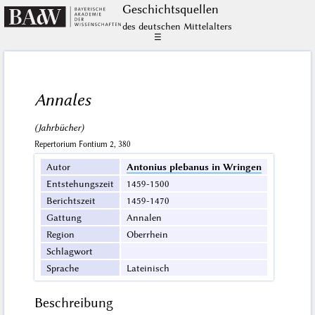
Geschichts­quellen
des deutschen Mittelalters
☰
Annales
(Jahrbücher)
Repertorium Fontium 2, 380
Autor
Antonius plebanus in Wringen
Entstehungszeit
1459-1500
Berichtszeit
1459-1470
Gattung
Annalen
Region
Oberrhein
Schlagwort
Sprache
Lateinisch
Beschreibung