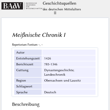
Geschichts­quellen
des deutschen Mittelalters
☰
Meißnische Chronik I
Repertorium Fontium –, –
Autor
Entstehungszeit
1426
Berichtszeit
785-1346
Gattung
Dynastengeschichte;
Landeschronik
Region
Obersachsen und Lausitz
Schlagwort
Sprache
Deutsch
Beschreibung