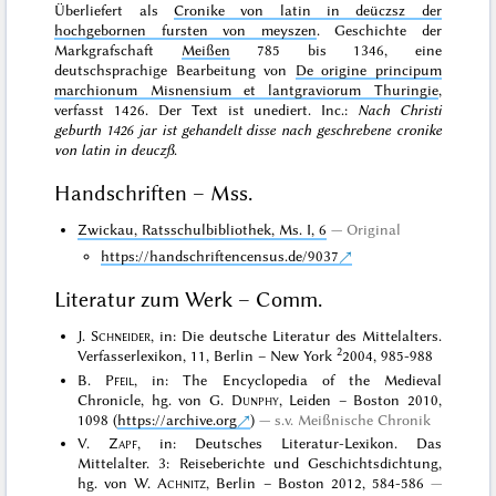
Überliefert als
Cronike von latin in deüczsz der
hochgebornen fursten von meyszen
. Geschichte der
Markgrafschaft
Meißen
785 bis 1346, eine
deutschsprachige Bearbeitung von
De origine principum
marchionum Misnensium et lantgraviorum Thuringie
,
verfasst 1426. Der Text ist
unediert
. Inc.:
Nach Christi
geburth 1426 jar ist gehandelt disse nach geschrebene cronike
von latin in deuczß
.
Handschriften – Mss.
Zwickau, Ratsschulbibliothek, Ms. I, 6
Original
https://handschriftencensus.de/9037
Literatur zum Werk – Comm.
J.
Schneider
, in: Die deutsche Literatur des Mittelalters.
2
Verfasserlexikon, 11, Berlin – New York
2004, 985-988
B.
Pfeil
, in: The Encyclopedia of the Medieval
Chronicle, hg. von G.
Dunphy
, Leiden – Boston 2010,
1098 (
https://archive.org
)
s.v. Meißnische Chronik
V.
Zapf
, in: Deutsches Literatur-Lexikon. Das
Mittelalter. 3: Reiseberichte und Geschichtsdichtung,
hg. von W.
Achnitz
, Berlin – Boston 2012, 584-586