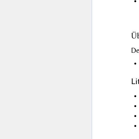
Üb
De
L