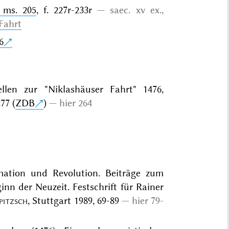
, ms. 205
, f. 227r-233r
saec. xv ex.,
Fahrt
6
llen zur "Niklashäuser Fahrt" 1476,
77 (
ZDB
)
hier 264
mation und Revolution. Beiträge zum
nn der Neuzeit. Festschrift für Rainer
pitzsch
, Stuttgart 1989, 69-89
hier 79-