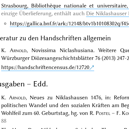
Strasbourg, Bibliothèque nationale et universitaire
einzige Überlieferung
, enthält auch
Die Niklashauser 
https://gallica.bnf.fr/ark:/12148/btv1b10108302q/f45
teratur zu den Handschriften allgemein
K.
Arnold
, Novissima Niclashusiana. Weitere Que
Würzburger Diözesangeschichtsblätter 76 (2013) 247-2
https://handschriftencensus.de/12720
sgaben – Edd.
K.
Arnold
, Neues zu Niklashausen 1476, in: Refor
politischen Wandel und den sozialen Kräften am Begi
Wohlfeil zum 60. Geburtstag, hg. von R.
Postel
– F.
Ko
88