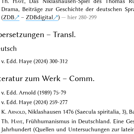
Th.
Haye
, Das Niklashausen-Spiel des Thomas Rus
Drama, Beiträge zur Geschichte der deutschen Spra
(
ZDB
–
ZDBdigital
)
hier 280-299
ersetzungen – Transl.
utsch
v. Edd. Haye (2024) 300-312
iteratur zum Werk – Comm.
v. Edd. Arnold (1989) 75-79
v. Edd. Haye (2024) 259-277
K.
Arnold
, Niklashausen 1476 (Saecula spiritalia, 3),
Th.
Haye
, Frühhumanismus in Deutschland. Eine Gesc
Jahrhundert (Quellen und Untersuchungen zur lateinis