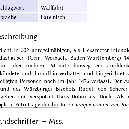
Schlagwort
Wallfahrt
Sprache
Lateinisch
schreibung
dicht in 302 unregelmäßigen, als Hexameter intendi
klashausen
(Gem. Werbach, Baden-Württemberg) 1
hm
über mehrere Monate hinweg ein antiklerika
rkündete und daraufhin verhaftet und hingerichtet w
teiligten Personen noch im Jahr 1476 verfasst. Der
eund des
Würzburger
Bischofs
Rudolf von Scheren
rgehen und verspottet
Hans Böhm
als "Bock". Als 
plicio Petri Hagenbachii
. Inc.:
Cumque non parvum Rudo
ndschriften – Mss.