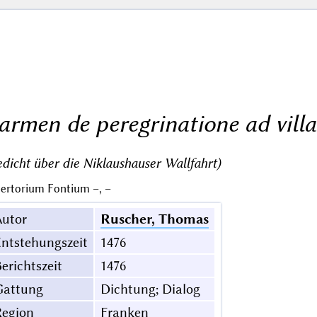
armen de peregrinatione ad vill
dicht über die Niklaushauser Wallfahrt)
ertorium Fontium –, –
Autor
Ruscher, Thomas
ntstehungszeit
1476
erichtszeit
1476
Gattung
Dichtung; Dialog
Region
Franken