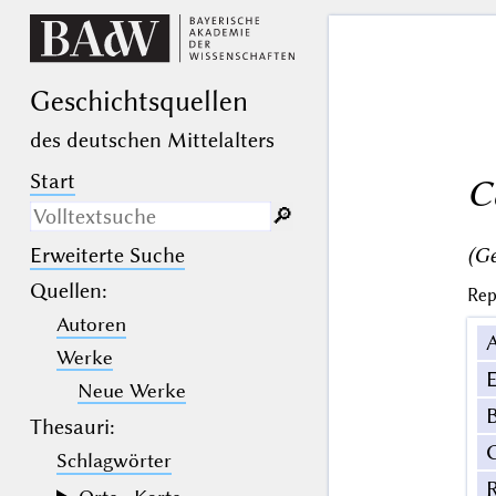
Geschichts­quellen
des deutschen Mittelalters
Start
C
🔎︎
(Ge
Erweiterte Suche
Nur in Beschreibungs­texten
suchen
Quellen
:
Rep
Autoren
_
(der Unterstrich) ist Platzhalter für
genau ein Zeichen.
Werke
%
(das Prozentzeichen) ist Platzhalter
E
für kein, ein oder mehr als ein
Neue Werke
Zeichen.
B
Thesauri:
Schlagwörter