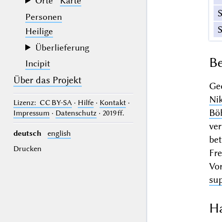
Orte
Karte
Personen
Heilige
Überlieferung
Be
Incipit
Über das Projekt
Ge
Ni
Lizenz
: CC BY-SA
·
Hilfe
·
Kontakt
·
Bö
Impressum
·
Datenschutz
· 2019 ff.
ve
deutsch
english
be
Drucken
Fr
Vo
sup
Ha