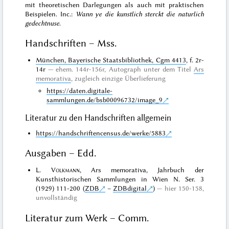
mit theoretischen Darlegungen als auch mit praktischen
Beispielen. Inc.:
Wann ye die kunstlich sterckt die naturlich
gedechtnuse
.
Handschriften – Mss.
München, Bayerische Staatsbibliothek, Cgm 4413
, f. 2r-
14r
ehem. 144r-156r,
Autograph
unter dem Titel
Ars
memorativa
, zugleich
einzige Überlieferung
https://daten.digitale-
sammlungen.de/bsb00096732/image_9
Literatur zu den Handschriften allgemein
https://handschriftencensus.de/werke/5883
Ausgaben – Edd.
L.
Volkmann
, Ars memorativa, Jahrbuch der
Kunsthistorischen Sammlungen in Wien N. Ser. 3
(1929) 111-200 (
ZDB
–
ZDBdigital
)
hier 150-158,
unvollständig
Literatur zum Werk – Comm.