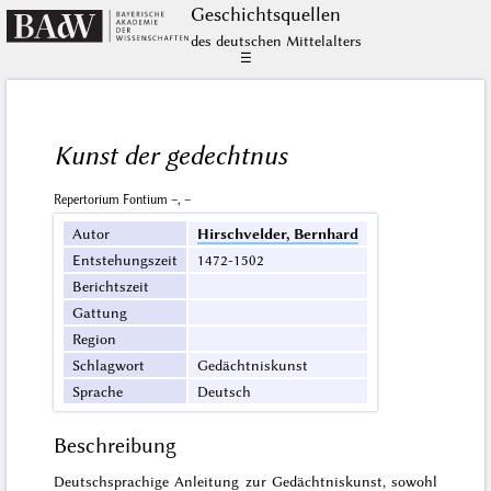
Geschichts­quellen
des deutschen Mittelalters
☰
Kunst der gedechtnus
Repertorium Fontium –, –
Autor
Hirschvelder, Bernhard
Entstehungszeit
1472-1502
Berichtszeit
Gattung
Region
Schlagwort
Gedächtniskunst
Sprache
Deutsch
Beschreibung
Deutschsprachige Anleitung zur Gedächtniskunst, sowohl