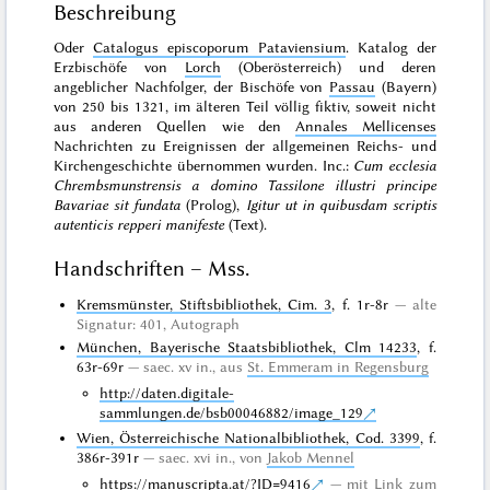
Beschreibung
Oder
Catalogus episcoporum Pataviensium
. Katalog der
Erzbischöfe von
Lorch
(Oberösterreich) und deren
angeblicher Nachfolger, der Bischöfe von
Passau
(Bayern)
von 250 bis 1321, im älteren Teil völlig fiktiv, soweit nicht
aus anderen Quellen wie den
Annales Mellicenses
Nachrichten zu Ereignissen der allgemeinen Reichs- und
Kirchengeschichte übernommen wurden. Inc.:
Cum ecclesia
Chrembsmunstrensis a domino Tassilone illustri principe
Bavariae sit fundata
(Prolog),
Igitur ut in quibusdam scriptis
autenticis repperi manifeste
(Text).
Handschriften – Mss.
Kremsmünster, Stiftsbibliothek, Cim. 3
, f. 1r-8r
alte
Signatur: 401,
Autograph
München, Bayerische Staatsbibliothek, Clm 14233
, f.
63r-69r
saec. xv in., aus
St. Emmeram in Regensburg
http://daten.digitale-
sammlungen.de/bsb00046882/image_129
Wien, Österreichische Nationalbibliothek, Cod. 3399
, f.
386r-391r
saec. xvi in., von
Jakob Mennel
https://manuscripta.at/?ID=9416
mit Link zum