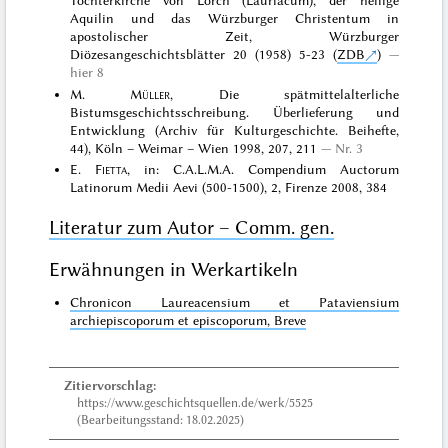
Tochterkirche von Lorch (Lauriacum), der heilige
Aquilin und das Würzburger Christentum in
apostolischer Zeit, Würzburger
Diözesangeschichtsblätter 20 (1958) 5-23 (
ZDB
)
hier 8
M.
Müller
, Die spätmittelalterliche
Bistumsgeschichtsschreibung. Überlieferung und
Entwicklung (Archiv für Kulturgeschichte. Beihefte,
44), Köln – Weimar – Wien 1998, 207, 211
Nr. 3
E.
Fietta
, in: C.A.L.M.A. Compendium Auctorum
Latinorum Medii Aevi (500-1500), 2, Firenze 2008, 384
Literatur zum Autor – Comm. gen.
Erwähnungen in Werkartikeln
Chronicon Laureacensium et Pataviensium
archiepiscoporum et episcoporum, Breve
Zitiervorschlag:
https://www.geschichtsquellen.de/werk/5525
(Bearbeitungsstand: 18.02.2025)