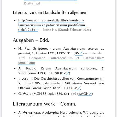
Digitalisat
Literatur zu den Handschriften allgemein
http://www.mirabileweb.it/title/chronicon-
laureacensium-et-pataviensium-pontificum-
title/19234
keine Hs. (Stand: Februar 2025)
Ausgaben – Edd.
H.
Pez
, Scriptores rerum Austriacarum veteres ac
genuini, 1, Lipsiae 1721, 1297-1310 (
BV
)
unter dem
Titel
Chronicon Laureacensium et Pataviensium
pontificum
A.
Rauch
, Rerum Austriacarum scriptores, 2,
Vindobonae 1793, 381-398 (
BV
)
J.
Loserth
, Die Geschichtsquellen von Kremsmünster im
XIII. und XIV. Jahrhundert. Mit einem Vorwort von
Ottokar Lorenz, Wien 1872, 32-47 (
BV
)
G.
Waitz
(MGH SS, 25), 1880, 651-659 (
dMGH
)
Literatur zum Werk – Comm.
A.
Wendehorst
, Apokrypha Herbipolensia. Würzburg als