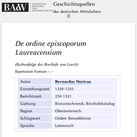
Geschichts­quellen
des deutschen Mittelalters
☰
De ordine episcoporum
Laureacensium
(Reihenfolge der Bischöfe von Lorch)
Repertorium Fontium –, –
Autor
Bernardus Noricus
Entstehungszeit
1320-1325
Berichtszeit
250-1321
Gattung
Bistumschronik; Bischofskatalog
Region
Oberösterreich
Schlagwort
Orden: Benediktiner
Sprache
Lateinisch