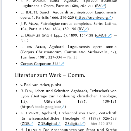
J. P.
Masson
, Sancti Agobardi Episcopi Ecclesiae
Lugdunensis Opera, Parisiis 1605, 202-211 (
BV
)
E.
Baluze
, Sancti Agobardi archiepiscopi Lugdunensis
opera, 1, Parisiis 1666, 210-220 (
https://archive.org
)
J. P.
Migne
, Patrologiae cursus completus. Series Latina,
104, Parisiis 1841-1864, 189-190 (
BV
)
E.
Dümmler
(MGH Epp., 5), 1899, 154-158 (
dMGH
)
Nr. 2
L.
van Acker
, Agobardi Lugdunensis opera omnia
(Corpus Christianorum, Continuatio Mediaevalis, 52),
Turnhout 1981, 327-334
Nr. 23
Corpus Corporum 3754
Literatur zum Werk – Comm.
v. Edd. van Acker, p. xlvi
R.
Foss
, Leben und Schriften Agobards, Erzbischofs von
Lyon (Beiträge zur Förderung christlicher Theologie,
1,3), Gütersloh 1897, 130-131
(
https://books.google.de
)
K.
Eichner
, Agobard, Erzbischof von Lyon, Zeitschrift
für wissenschaftliche Theologie 41 (1898) 526-588
(
ZDB
–
ZDBdigital
–
ZSdigital
)
hier 570-572
H.
Lilienfein
, Die Anschauungen von Staat und Kirche