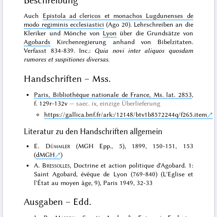
Beschreibung
Auch
Epistola ad clericos et monachos Lugdunenses de
modo regiminis ecclesiastici
(Ago 20). Lehrschreiben an die
Kleriker und Mönche von
Lyon
über die Grundsätze von
Agobards
Kirchenregierung anhand von Bibelzitaten.
Verfasst 834-839. Inc.:
Quia novi inter aliquos quosdam
rumores et suspitiones diversas
.
Handschriften – Mss.
Paris, Bibliothèque nationale de France, Ms. lat. 2853
,
f. 129r-132v
saec. ix,
einzige Überlieferung
https://gallica.bnf.fr/ark:/12148/btv1b8572244q/f265.item
Literatur zu den Handschriften allgemein
E.
Dümmler
(MGH Epp., 5), 1899, 150-151, 153
(
dMGH
)
A.
Bressolles
, Doctrine et action politique d'Agobard. 1:
Saint Agobard, évêque de Lyon (769-840) (L'Eglise et
l'État au moyen âge, 9), Paris 1949, 32-33
Ausgaben – Edd.