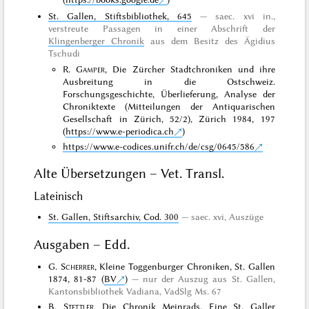
St. Gallen, Stiftsbibliothek, 645
saec. xvi in.,
verstreute Passagen in einer Abschrift der
Klingenberger Chronik
aus dem Besitz des Ägidius
Tschudi
R.
Gamper
, Die Zürcher Stadtchroniken und ihre
Ausbreitung in die Ostschweiz.
Forschungsgeschichte, Überlieferung, Analyse der
Chroniktexte (Mitteilungen der Antiquarischen
Gesellschaft in Zürich, 52/2), Zürich 1984, 197
(
https://www.e-periodica.ch
)
https://www.e-codices.unifr.ch/de/csg/0645/586
Alte Übersetzungen – Vet. Transl.
Lateinisch
St. Gallen, Stiftsarchiv, Cod. 300
saec. xvi, Auszüge
Ausgaben – Edd.
G.
Scherrer
, Kleine Toggenburger Chroniken, St. Gallen
1874, 81-87 (
BV
)
nur der Auszug aus St. Gallen,
Kantonsbibliothek Vadiana, VadSlg Ms. 67
B.
Stettler
, Die Chronik Meinrads. Eine St. Galler