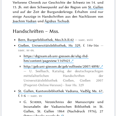
Verlorene Chronik zur Geschichte der Schweiz im 14. und
15. Jh. mit dem Schwerpunkt auf der Region um
St. Gallen
und auf der Zeit der Burgunderkriege. Erhalten sind nur
einige Auszüge in Handschriften aus den Nachlässen von
Joachim Vadian
und
Ägidius Tschudi
.
Handschriften – Mss.
Bern, Burgerbibliothek, Mss.h.h.II.42
saec. xviii
Gießen, Universitätsbibliothek, Hs 329
, f. 14v-16v
saec. xv ex.
https://digisam.ub.uni-giessen.de/ubg-ihd-
hm/content/pageview/1169421
http://geb.uni-giessen.de/geb/volltexte/2007/4898/
U. Seelbach, Katalog der deutschsprachigen
mittelalterlichen Handschriften der
Universitätsbibliothek Gießen, Gießen 2007
(Preprint-Online-Version) - hier Hs. 329
St. Gallen, Kantonsbibliothek Vadiana, VadSlg Ms. 67
,
f. 1-6
saec. xv
G.
Scherer
, Verzeichniss der Manuscripte und
Incunabeln der Vadianischen Bibliothek in St.
Gallen, St. Gallen 1864 (Nachdruck 1976), 27
(
https://books.google.de
)