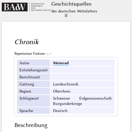
Geschichts­quellen
des deutschen Mittelalters
☰
Chronik
Repertorium Fontium –, –
Autor
Meinrad
Entstehungszeit
Berichtszeit
Gattung
Landeschronik
Region
Oberrhein
Schlagwort
Schweizer Eidgenossenschaft;
Burgunderkriege
Sprache
Deutsch
Beschreibung