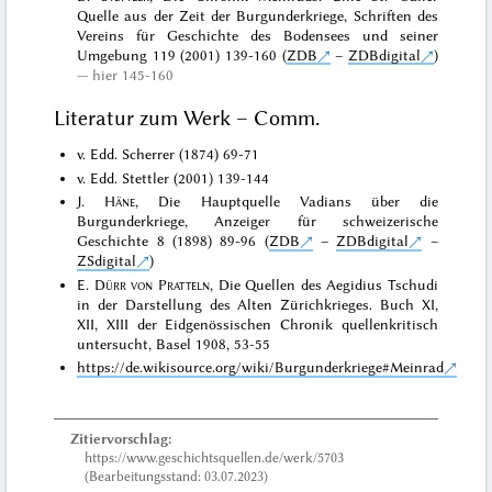
Quelle aus der Zeit der Burgunderkriege, Schriften des
Vereins für Geschichte des Bodensees und seiner
Umgebung 119 (2001) 139-160 (
ZDB
–
ZDBdigital
)
hier 145-160
Literatur zum Werk – Comm.
v. Edd. Scherrer (1874) 69-71
v. Edd. Stettler (2001) 139-144
J.
Häne
, Die Hauptquelle Vadians über die
Burgunderkriege, Anzeiger für schweizerische
Geschichte 8 (1898) 89-96 (
ZDB
–
ZDBdigital
–
ZSdigital
)
E.
Dürr von Pratteln
, Die Quellen des Aegidius Tschudi
in der Darstellung des Alten Zürichkrieges. Buch XI,
XII, XIII der Eidgenössischen Chronik quellenkritisch
untersucht, Basel 1908, 53-55
https://de.wikisource.org/wiki/Burgunderkriege#Meinrad
Zitiervorschlag:
https://www.geschichtsquellen.de/werk/5703
(Bearbeitungsstand: 03.07.2023)