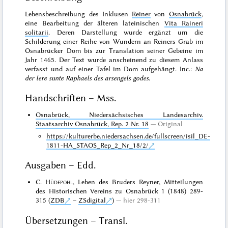
Lebensbeschreibung des Inklusen
Reiner
von
Osnabrück
,
eine Bearbeitung der älteren lateinischen
Vita Raineri
solitarii
. Deren Darstellung wurde ergänzt um die
Schilderung einer Reihe von Wundern an Reiners Grab im
Osnabrücker Dom bis zur Translation seiner Gebeine im
Jahr 1465. Der Text wurde anscheinend zu diesem Anlass
verfasst und auf einer Tafel im Dom aufgehängt. Inc.:
Na
der lere sunte Raphaels des arsengels godes
.
Handschriften – Mss.
Osnabrück, Niedersächsisches Landesarchiv.
Staatsarchiv Osnabrück, Rep. 2 Nr. 18
Original
https://kulturerbe.niedersachsen.de/fullscreen/isil_DE-
1811-HA_STAOS_Rep_2_Nr_18/2/
Ausgaben – Edd.
C.
Hüdepohl
, Leben des Bruders Reyner, Mitteilungen
des Historischen Vereins zu Osnabrück 1 (1848) 289-
315 (
ZDB
–
ZSdigital
)
hier 298-311
Übersetzungen – Transl.