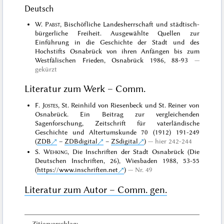
Deutsch
W.
Pabst
, Bischöfliche Landesherrschaft und städtisch-
bürgerliche Freiheit. Ausgewählte Quellen zur
Einführung in die Geschichte der Stadt und des
Hochstifts Osnabrück von ihren Anfängen bis zum
Westfälischen Frieden, Osnabrück 1986, 88-93
gekürzt
Literatur zum Werk – Comm.
F.
Jostes
, St. Reinhild von Riesenbeck und St. Reiner von
Osnabrück. Ein Beitrag zur vergleichenden
Sagenforschung, Zeitschrift für vaterländische
Geschichte und Altertumskunde 70 (1912) 191-249
(
ZDB
–
ZDBdigital
–
ZSdigital
)
hier 242-244
S.
Wehking
, Die Inschriften der Stadt Osnabrück (Die
Deutschen Inschriften, 26), Wiesbaden 1988, 53-55
(
https://www.inschriften.net
)
Nr. 49
Literatur zum Autor – Comm. gen.
Zitiervorschlag: