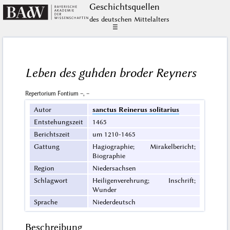
Geschichts­quellen
des deutschen Mittelalters
☰
Leben des guhden broder Reyners
Repertorium Fontium –, –
Autor
sanctus Reinerus solitarius
Entstehungszeit
1465
Berichtszeit
um 1210-1465
Gattung
Hagiographie; Mirakelbericht;
Biographie
Region
Niedersachsen
Schlagwort
Heiligenverehrung; Inschrift;
Wunder
Sprache
Niederdeutsch
Beschreibung