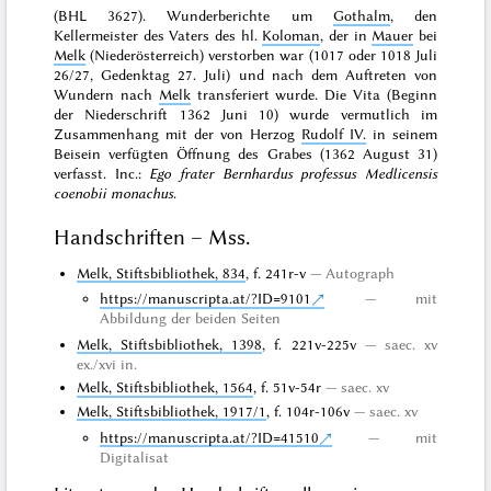
(BHL 3627). Wunderberichte um
Gothalm
, den
Kellermeister des Vaters des hl.
Koloman
, der in
Mauer
bei
Melk
(Niederösterreich) verstorben war (1017 oder 1018 Juli
26/27, Gedenktag 27. Juli) und nach dem Auftreten von
Wundern nach
Melk
transferiert wurde. Die Vita (Beginn
der Niederschrift 1362 Juni 10) wurde vermutlich im
Zusammenhang mit der von Herzog
Rudolf IV.
in seinem
Beisein verfügten Öffnung des Grabes (1362 August 31)
verfasst. Inc.:
Ego frater Bernhardus professus Medlicensis
coenobii monachus
.
Handschriften – Mss.
Melk, Stiftsbibliothek, 834
, f. 241r-v
Autograph
https://manuscripta.at/?ID=9101
mit
Abbildung der beiden Seiten
Melk, Stiftsbibliothek, 1398
, f. 221v-225v
saec. xv
ex./xvi in.
Melk, Stiftsbibliothek, 1564
, f. 51v-54r
saec. xv
Melk, Stiftsbibliothek, 1917/1
, f. 104r-106v
saec. xv
https://manuscripta.at/?ID=41510
mit
Digitalisat