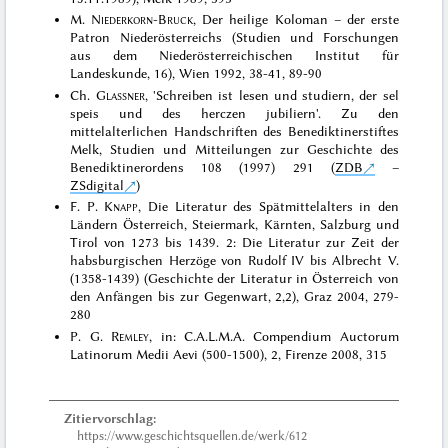
M.
Niederkorn-Bruck
, Der heilige Koloman – der erste
Patron Niederösterreichs (Studien und Forschungen
aus dem Niederösterreichischen Institut für
Landeskunde, 16), Wien 1992, 38-41, 89-90
Ch.
Glassner
, 'Schreiben ist lesen und studiern, der sel
speis und des herczen jubiliern'. Zu den
mittelalterlichen Handschriften des Benediktinerstiftes
Melk, Studien und Mitteilungen zur Geschichte des
Benediktinerordens 108 (1997) 291 (
ZDB
–
ZSdigital
)
F. P.
Knapp
, Die Literatur des Spätmittelalters in den
Ländern Österreich, Steiermark, Kärnten, Salzburg und
Tirol von 1273 bis 1439. 2: Die Literatur zur Zeit der
habsburgischen Herzöge von Rudolf IV bis Albrecht V.
(1358-1439) (Geschichte der Literatur in Österreich von
den Anfängen bis zur Gegenwart, 2,2), Graz 2004, 279-
280
P. G.
Remley
, in: C.A.L.M.A. Compendium Auctorum
Latinorum Medii Aevi (500-1500), 2, Firenze 2008, 315
Zitiervorschlag:
https://www.geschichtsquellen.de/werk/612