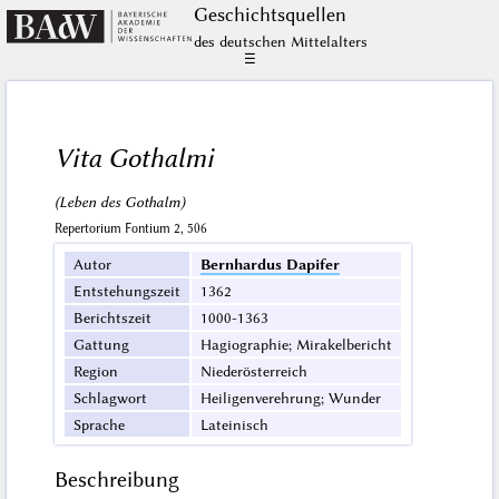
Geschichts­quellen
des deutschen Mittelalters
☰
Vita Gothalmi
(Leben des Gothalm)
Repertorium Fontium 2, 506
Autor
Bernhardus Dapifer
Entstehungszeit
1362
Berichtszeit
1000-1363
Gattung
Hagiographie; Mirakelbericht
Region
Niederösterreich
Schlagwort
Heiligenverehrung; Wunder
Sprache
Lateinisch
Beschreibung