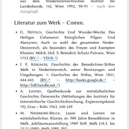
aus dem Niederösterreichischen Institut für
Landeskunde, 16), Wien 1992, 90-91
nach dem
Autograph
Literatur zum Werk – Comm.
G.
Deppisch
, Geschichte Und Wunder-Wercke Des
Heiligen Colomanni Königlichen Pilgers Und
Martyrers, Auch so wohl des gesammten Nieder-
Oesterreich, als besonders des Freyen und Exempten
Klosters Mölck, Ord. S. Benedicti Schutz-Patrons, Wien
1753 (
BV
–
VD18
)
I. F.
Keiblinger
, Geschichte des Benedictiner-Stiftes
Melk in Niederösterreich, seiner Besitzungen und
Umgebungen. 1: Geschichte des Stiftes, Wien 1851,
444-445 (
BV
–
http://books.google.de
–
http://hdl.handle.net
)
A.
Lhotsky
, Quellenkunde zur mittelalterlichen
Geschichte Österreichs (Mitteilungen des Instituts für
österreichische Geschichtsforschung, Ergänzungsband,
19), Graz – Köln 1963, 248-249
M.
Niederkorn-Bruck
, Lesen und Lernen im
mittelalterlichen Kloster, in: 900 Jahre Benediktiner in
Melk. Jubiläumsausstellung 1989 Stift Melk (18.3. bis
15.11.1989), Melk 1989, 393