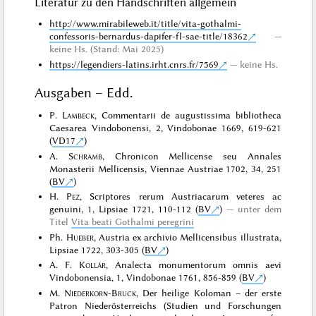
Literatur zu den Handschriften allgemein
http://www.mirabileweb.it/title/vita-gothalmi-
confessoris-bernardus-dapifer-fl-sae-title/18362
keine Hs. (Stand: Mai 2025)
https://legendiers-latins.irht.cnrs.fr/7569
keine Hs.
Ausgaben – Edd.
P.
Lambeck
, Commentarii de augustissima bibliotheca
Caesarea Vindobonensi, 2, Vindobonae 1669, 619-621
(
VD17
)
A.
Schramb
, Chronicon Mellicense seu Annales
Monasterii Mellicensis, Viennae Austriae 1702, 34, 251
(
BV
)
H.
Pez
, Scriptores rerum Austriacarum veteres ac
genuini, 1, Lipsiae 1721, 110-112 (
BV
)
unter dem
Titel
Vita beati Gothalmi peregrini
Ph.
Hueber
, Austria ex archivio Mellicensibus illustrata,
Lipsiae 1722, 303-305 (
BV
)
A. F.
Kollár
, Analecta monumentorum omnis aevi
Vindobonensia, 1, Vindobonae 1761, 856-859 (
BV
)
M.
Niederkorn-Bruck
, Der heilige Koloman – der erste
Patron Niederösterreichs (Studien und Forschungen