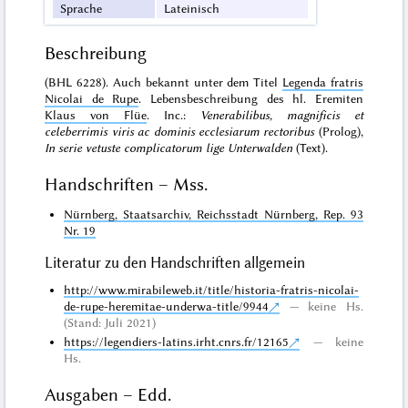
Sprache
Lateinisch
Beschreibung
(BHL 6228). Auch bekannt unter dem Titel
Legenda fratris
Nicolai de Rupe
. Lebensbeschreibung des hl. Eremiten
Klaus von Flüe
. Inc.:
Venerabilibus, magnificis et
celeberrimis viris ac dominis ecclesiarum rectoribus
(Prolog),
In serie vetuste complicatorum lige Unterwalden
(Text).
Handschriften – Mss.
Nürnberg, Staatsarchiv, Reichsstadt Nürnberg, Rep. 93
Nr. 19
Literatur zu den Handschriften allgemein
http://www.mirabileweb.it/title/historia-fratris-nicolai-
de-rupe-heremitae-underwa-title/9944
keine Hs.
(Stand: Juli 2021)
https://legendiers-latins.irht.cnrs.fr/12165
keine
Hs.
Ausgaben – Edd.