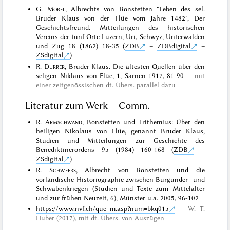
G.
Morel
, Albrechts von Bonstetten "Leben des sel.
Bruder Klaus von der Flüe vom Jahre 1482", Der
Geschichtsfreund. Mitteilungen des historischen
Vereins der fünf Orte Luzern, Uri, Schwyz, Unterwalden
und Zug 18 (1862) 18-35 (
ZDB
–
ZDBdigital
–
ZSdigital
)
R.
Durrer
, Bruder Klaus. Die ältesten Quellen über den
seligen Niklaus von Flüe, 1, Sarnen 1917, 81-90
mit
einer zeitgenössischen dt. Übers. parallel dazu
Literatur zum Werk – Comm.
R.
Armschwand
, Bonstetten und Trithemius: Über den
heiligen Nikolaus von Flüe, genannt Bruder Klaus,
Studien und Mitteilungen zur Geschichte des
Benediktinerordens 95 (1984) 160-168 (
ZDB
–
ZSdigital
)
R.
Schweers
, Albrecht von Bonstetten und die
vorländische Historiographie zwischen Burgunder- und
Schwabenkriegen (Studien und Texte zum Mittelalter
und zur frühen Neuzeit, 6), Münster u.a. 2005, 96-102
https://www.nvf.ch/que_m.asp?num=bkq015
W. T.
Huber (2017), mit dt. Übers. von Auszügen