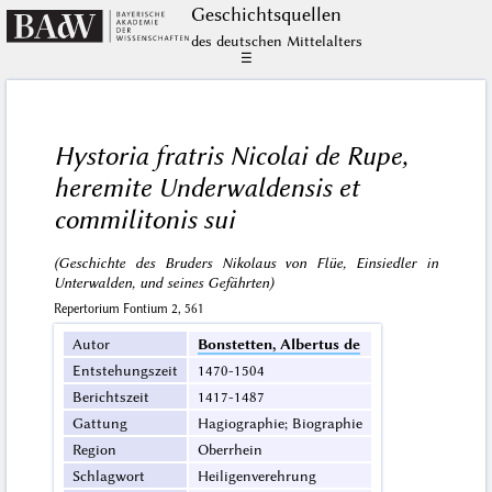
Geschichts­quellen
des deutschen Mittelalters
☰
Hystoria fratris Nicolai de Rupe,
heremite Underwaldensis et
commilitonis sui
(Geschichte des Bruders Nikolaus von Flüe, Einsiedler in
Unterwalden, und seines Gefährten)
Repertorium Fontium 2, 561
Autor
Bonstetten, Albertus de
Entstehungszeit
1470-1504
Berichtszeit
1417-1487
Gattung
Hagiographie; Biographie
Region
Oberrhein
Schlagwort
Heiligenverehrung