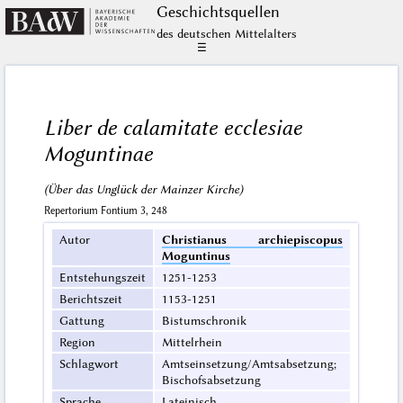
Geschichts­quellen
des deutschen Mittelalters
☰
Liber de calamitate ecclesiae
Moguntinae
(Über das Unglück der Mainzer Kirche)
Repertorium Fontium 3, 248
Autor
Christianus archiepiscopus
Moguntinus
Entstehungszeit
1251-1253
Berichtszeit
1153-1251
Gattung
Bistumschronik
Region
Mittelrhein
Schlagwort
Amtseinsetzung/Amtsabsetzung;
Bischofsabsetzung
Sprache
Lateinisch