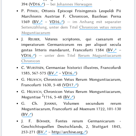
394 (
VD16
)
bei
Johannes Herwagen
P.
Pithou
, Ottonis Episcopi Frisingensis Leopoldi Pii
Marchionis Austriae F. Chronicon, Basileae: Perna
1569 (
BV
–
VD16
)
im Anhang mit separater
Seitenzählung, unter dem Titel
Chronicon vetus rerum
Moguntiacarum
J.
Reuber
, Veteres scriptores, qui caesarum et
imperatorum Germanicorum res per aliquot secula
gestas litteris mandarunt, Francofurti 1584 (
BV
–
VD16
)
unter dem Titel
Rerum Maguntiacarum
Chronicon
C.
Wurstisen
, Germaniae historici illustres, Francofurdi
1585, 567-575 (
BV
–
VD16
)
G.
Helwich
, Chronicon Vetus Rerum Monguntiacarum,
Francofurti 1630, 5-48 (
VD17
)
G.
Helwich
, Chronicon Vetus Rerum Monguntiacarum,
2
Moguntiae
1716, 5-48 (
BV
)
G. Ch.
Joannis
, Volumen secundum rerum
Moguntiacarum, Francofurti ad Moenum 1722, 101-130
(
BV
)
J. F.
Böhmer
, Fontes rerum Germanicarum -
Geschichtsquellen Deutschlands, 2, Stuttgart 1845,
253-271 (
BV
–
http://archive.org
)