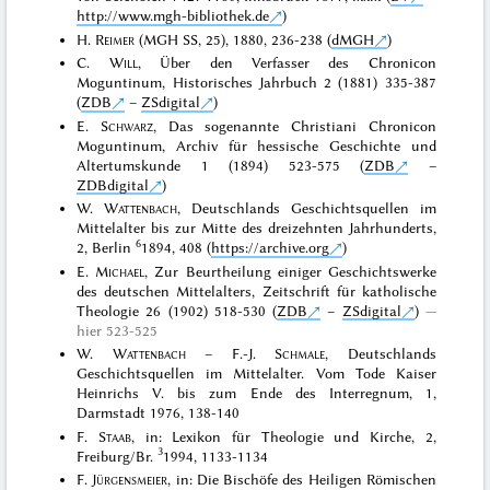
http://www.mgh-bibliothek.de
)
H.
Reimer
(MGH SS, 25), 1880, 236-238 (
dMGH
)
C.
Will
, Über den Verfasser des Chronicon
Moguntinum, Historisches Jahrbuch 2 (1881) 335-387
(
ZDB
–
ZSdigital
)
E.
Schwarz
, Das sogenannte Christiani Chronicon
Moguntinum, Archiv für hessische Geschichte und
Altertumskunde 1 (1894) 523-575 (
ZDB
–
ZDBdigital
)
W.
Wattenbach
, Deutschlands Geschichtsquellen im
Mittelalter bis zur Mitte des dreizehnten Jahrhunderts,
6
2, Berlin
1894, 408 (
https://archive.org
)
E.
Michael
, Zur Beurtheilung einiger Geschichtswerke
des deutschen Mittelalters, Zeitschrift für katholische
Theologie 26 (1902) 518-530 (
ZDB
–
ZSdigital
)
hier 523-525
W.
Wattenbach
– F.-J.
Schmale
, Deutschlands
Geschichtsquellen im Mittelalter. Vom Tode Kaiser
Heinrichs V. bis zum Ende des Interregnum, 1,
Darmstadt 1976, 138-140
F.
Staab
, in: Lexikon für Theologie und Kirche, 2,
3
Freiburg/Br.
1994, 1133-1134
F.
Jürgensmeier
, in: Die Bischöfe des Heiligen Römischen