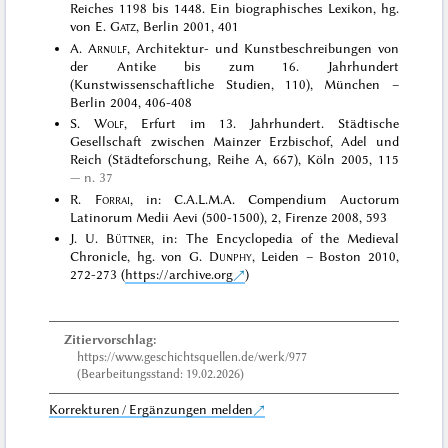
Reiches 1198 bis 1448. Ein biographisches Lexikon, hg.
von E.
Gatz
, Berlin 2001, 401
A.
Arnulf
, Architektur- und Kunstbeschreibungen von
der Antike bis zum 16. Jahrhundert
(Kunstwissenschaftliche Studien, 110), München –
Berlin 2004, 406-408
S.
Wolf
, Erfurt im 13. Jahrhundert. Städtische
Gesellschaft zwischen Mainzer Erzbischof, Adel und
Reich (Städteforschung, Reihe A, 667), Köln 2005, 115
n. 37
R.
Forrai
, in: C.A.L.M.A. Compendium Auctorum
Latinorum Medii Aevi (500-1500), 2, Firenze 2008, 593
J. U.
Büttner
, in: The Encyclopedia of the Medieval
Chronicle, hg. von G.
Dunphy
, Leiden – Boston 2010,
272-273 (
https://archive.org
)
Zitiervorschlag:
https://www.geschichtsquellen.de/werk/977
(Bearbeitungsstand: 19.02.2026)
Korrekturen / Ergänzungen melden