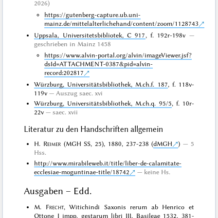
2026)
https://gutenberg-capture.ub.uni-
mainz.de/mittelalterlichehand/content/zoom/1128743
Uppsala, Universitetsbibliotek, C 917
, f. 192r-198v
geschrieben in Mainz 1458
https://www.alvin-portal.org/alvin/imageViewer.jsf?
dsId=ATTACHMENT-0387&pid=alvin-
record:202817
Würzburg, Universitätsbibliothek, M.ch.f. 187
, f. 118v-
119v
Auszug saec. xvi
Würzburg, Universitätsbibliothek, M.ch.q. 95/5
, f. 10r-
22v
saec. xvii
Literatur zu den Handschriften allgemein
H.
Reimer
(MGH SS, 25), 1880, 237-238 (
dMGH
)
5
Hss.
http://www.mirabileweb.it/title/liber-de-calamitate-
ecclesiae-moguntinae-title/18742
keine Hs.
Ausgaben – Edd.
M.
Frecht
, Witichindi Saxonis rerum ab Henrico et
Ottone I impp. gestarum libri III, Basileae 1532, 381-