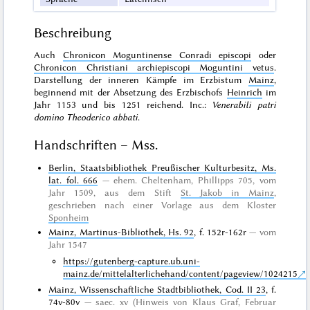
Beschreibung
Auch
Chronicon Moguntinense Conradi episcopi
oder
Chronicon Christiani archiepiscopi Moguntini vetus
.
Darstellung der inneren Kämpfe im Erzbistum
Mainz
,
beginnend mit der Absetzung des Erzbischofs
Heinrich
im
Jahr 1153 und bis 1251 reichend. Inc.:
Venerabili patri
domino Theoderico abbati
.
Handschriften – Mss.
Berlin, Staatsbibliothek Preußischer Kulturbesitz, Ms.
lat. fol. 666
ehem. Cheltenham, Phillipps 705, vom
Jahr 1509, aus dem Stift
St. Jakob in Mainz
,
geschrieben nach einer Vorlage aus dem Kloster
Sponheim
Mainz, Martinus-Bibliothek, Hs. 92
, f. 152r-162r
vom
Jahr 1547
https://gutenberg-capture.ub.uni-
mainz.de/mittelalterlichehand/content/pageview/1024215
Mainz, Wissenschaftliche Stadtbibliothek, Cod. II 23
, f.
74v-80v
saec. xv (Hinweis von Klaus Graf, Februar