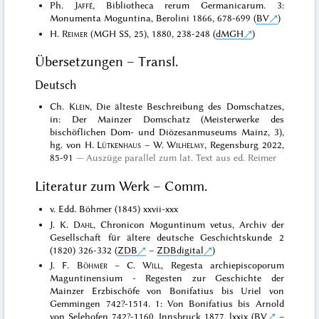
Ph.
Jaffé
, Bibliotheca rerum Germanicarum. 3:
Monumenta Moguntina, Berolini 1866, 678-699 (
BV
)
H.
Reimer
(MGH SS, 25), 1880, 238-248 (
dMGH
)
Übersetzungen – Transl.
Deutsch
Ch.
Klein
, Die älteste Beschreibung des Domschatzes,
in: Der Mainzer Domschatz (Meisterwerke des
bischöflichen Dom- und Diözesanmuseums Mainz, 3),
hg. von H.
Lütkenhaus
– W.
Wilhelmy
, Regensburg 2022,
85-91
Auszüge parallel zum lat. Text aus ed. Reimer
Literatur zum Werk – Comm.
v. Edd. Böhmer (1845) xxvii-xxx
J. K.
Dahl
, Chronicon Moguntinum vetus, Archiv der
Gesellschaft für ältere deutsche Geschichtskunde 2
(1820) 326-332 (
ZDB
–
ZDBdigital
)
J. F.
Böhmer
– C.
Will
, Regesta archiepiscoporum
Maguntinensium - Regesten zur Geschichte der
Mainzer Erzbischöfe von Bonifatius bis Uriel von
Gemmingen 742?-1514. 1: Von Bonifatius bis Arnold
von Selehofen 742?-1160, Innsbruck 1877, lxxix (
BV
–