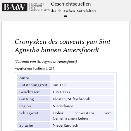
Geschichts­quellen
des deutschen Mittelalters
☰
Cronyxken des convents yan Sint
Agnetha binnen Amersfoordt
(Chronik von St. Agnes in Amersfoort)
Repertorium Fontium 3, 267
Autor
Entstehungszeit
um 1530
Berichtszeit
1380-1527
Gattung
Kloster-/Stiftschronik
Region
Niederlande
Schlagwort
Orden: Schwestern vom
Gemeinsamen Leben
Sprache
Niederländisch