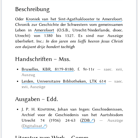
Beschreibung
Oder
Kroniek van het Sint-Agathaklooster te Amersfoort
.
Chronik zur Geschichte der Schwestern vom gemeinsamen
Leben in
Amersfoort
(O.S.B., Utrecht/Niederlande, dioec.
Utrecht) von 1380 bis 1527. Es sind nur Auszüge
überliefert. Inc.:
In den jaren ons lieffs heeren Jesus Christi
een duijsent drije hondert tachtigh
Handschriften – Mss.
Bruxelles, KBR, 8179-8180
, f. 9r-11r
saec. xvii,
Auszug
Leiden, Universitaire Bibliotheken, LTK 614
saec.
xvii, Auszüge
Ausgaben – Edd.
J. P. H.
Kemperink
, Johan van Ingen: Geschiedenissen,
Archief voor de Geschiedenis van het Aartsbisdom
Utrecht 74 (1956) 24-63 (
ZDB
)
Auszüge
(
Digitalisat
)
Literatur zum Werk – Comm.