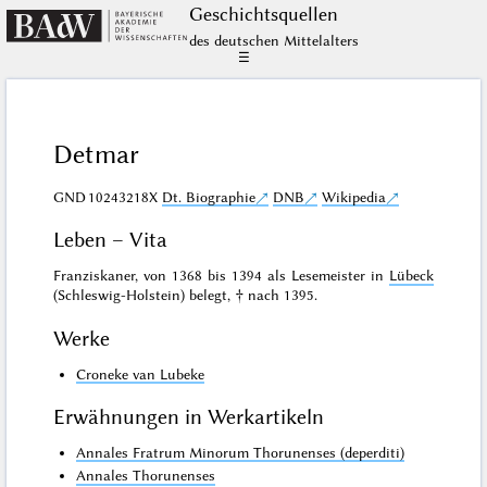
Geschichts­quellen
des deutschen Mittelalters
☰
Detmar
GND
10243218X
Dt. Biographie
DNB
Wikipedia
Leben – Vita
Franziskaner, von 1368 bis 1394 als Lesemeister in
Lübeck
(Schleswig-Holstein) belegt, † nach 1395.
Werke
Croneke van Lubeke
Erwähnungen in Werkartikeln
Annales Fratrum Minorum Thorunenses (deperditi)
Annales Thorunenses