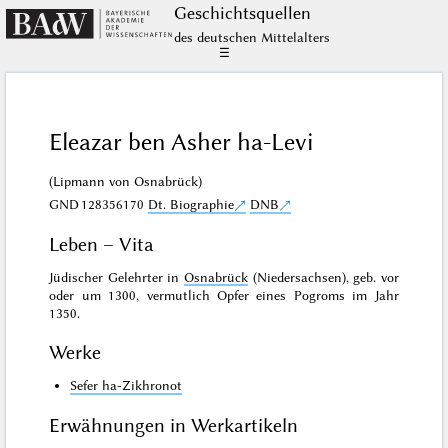
Geschichts­quellen
des deutschen Mittelalters
☰
Eleazar ben Asher ha-Levi
(Lipmann von Osnabrück)
GND
128356170
Dt. Biographie
DNB
Leben – Vita
Jüdischer Gelehrter in
Osnabrück
(Niedersachsen), geb. vor
oder um 1300, vermutlich Opfer eines Pogroms im Jahr
1350.
Werke
Sefer ha-Zikhronot
Erwähnungen in Werkartikeln