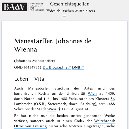
Geschichts­quellen
des deutschen Mittelalters
☰
Menestarffer, Johannes de
Wienna
(Johannes Menestarffer)
GND
104349352
Dt. Biographie
DNB
Leben – Vita
Auch Manesdorfer. Studium der Artes und des
kanonischen Rechts an der Universität
Wien
ab 1450,
dann Notar und 1464 bis 1488 Prokurator des Klosters
St.
Lambrecht
(O.S.B., Steiermark, dioec. Salzburg), seit 1488
Schreiber der Stadt
Wien
. † 1495 August 24.
Er hat nicht nur die beiden unten genannten Werke
verfasst, sondern auch in einen Codex der
Weltchronik
Ottos von Freising
historische Notizen eingetragen, siehe