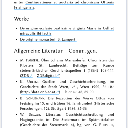
unter
Continuationes et auctaria ad chronicam Ottonis
Frisingensis
.
Werke
De origine ecclesie beatissime virginis Marie in Cell et
miraculis ibi factis
De origine monasterii S. Lamperti
Allgemeine Literatur – Comm. gen.
M.
Pangerl
, Über Johann Manesdorfer, Chronisten des
Klosters St. Lambrecht, Beiträge zur Kunde
steiermärkischer Geschichtsquellen 1 (1864) 103-111
(
ZDB
–
ZDBdigital
)
K.
Uhlirz
, Quellen und Geschichtschreibung, in:
Geschichte der Stadt Wien, 2/1, Wien 1900, 36-107
(
http://data.onb.ac.at
)
hier 47-48, 89-90
B.
Schürmann
, Die Rezeption der Werke Ottos von
Freising im 15. und frühen 16. Jahrhundert (Historische
Forschungen, 12), Stuttgart 1986, 35-36
W.
Stelzer
, Literatur, Geschichtsschreibung und
Hagiographie, in: Die Steiermark im Spätmittelalter
(Geschichte der Steiermark, 4), hg. von G.
Pferschy
,