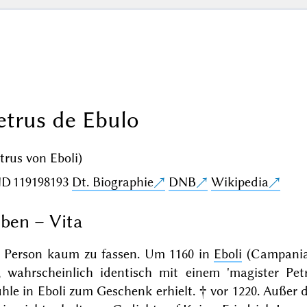
etrus de Ebulo
trus von Eboli)
ND
119198193
Dt. Biographie
DNB
Wikipedia
ben – Vita
s Person kaum zu fassen. Um 1160 in
Eboli
(Campania
, wahrscheinlich identisch mit einem 'magister Petr
le in Eboli zum Geschenk erhielt. † vor 1220. Außer 