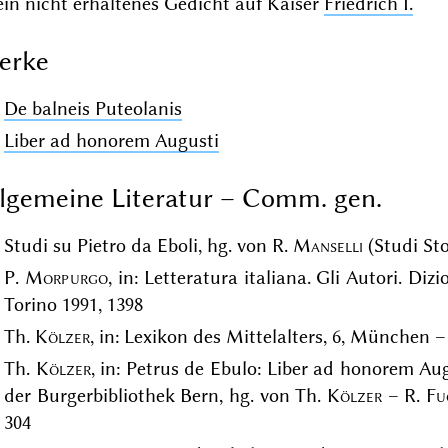
ein nicht erhaltenes Gedicht auf Kaiser
Friedrich I.
erke
De balneis Puteolanis
Liber ad honorem Augusti
lgemeine Literatur – Comm. gen.
Studi su Pietro da Eboli, hg. von R.
Manselli
(Studi Sto
P.
Morpurgo
, in: Letteratura italiana. Gli Autori. Dizi
Torino 1991, 1398
Th.
Kölzer
, in: Lexikon des Mittelalters, 6, München –
Th.
Kölzer
, in: Petrus de Ebulo: Liber ad honorem Aug
der Burgerbibliothek Bern, hg. von Th.
Kölzer
– R.
Fu
304