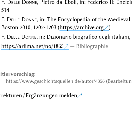
F.
Delle Donne
, Pietro da Eboli, in: Federico II: Enci
514
F.
Delle Donne
, in: The Encyclopedia of the Medieval
Boston 2010, 1202-1203 (
https://archive.org
)
F.
Delle Donne
, in: Dizionario biografico degli italiani
https://arlima.net/no/1865
Bibliographie
itiervorschlag:
https://www.geschichtsquellen.de/autor/4356 (Bearbeitung
rrekturen / Ergänzungen melden