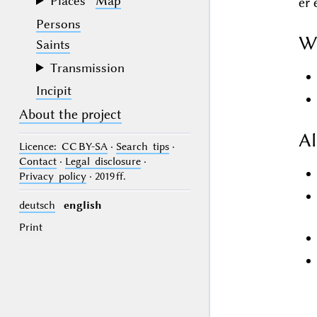
Places
Map
er 
Persons
W
Saints
Transmission
Incipit
About the project
Al
Licence
: CC BY-SA
·
Search tips
·
Contact
·
Legal disclosure
·
Privacy policy
· 2019 ff.
deutsch
english
Print