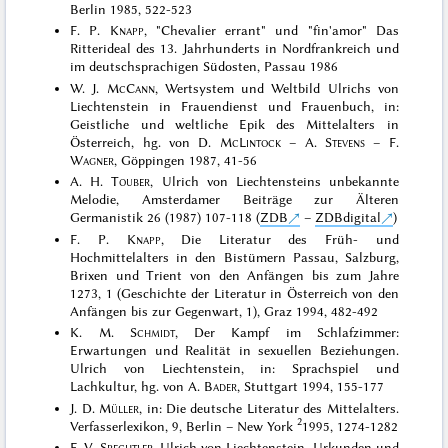
Berlin 1985, 522-523
F. P.
Knapp
, "Chevalier errant" und "fin'amor" Das
Ritterideal des 13. Jahrhunderts in Nordfrankreich und
im deutschsprachigen Südosten, Passau 1986
W. J.
McCann
, Wertsystem und Weltbild Ulrichs von
Liechtenstein in Frauendienst und Frauenbuch, in:
Geistliche und weltliche Epik des Mittelalters in
Österreich, hg. von D.
McLintock
– A.
Stevens
– F.
Wagner
, Göppingen 1987, 41-56
A. H.
Touber
, Ulrich von Liechtensteins unbekannte
Melodie, Amsterdamer Beiträge zur Älteren
Germanistik 26 (1987) 107-118 (
ZDB
–
ZDBdigital
)
F. P.
Knapp
, Die Literatur des Früh- und
Hochmittelalters in den Bistümern Passau, Salzburg,
Brixen und Trient von den Anfängen bis zum Jahre
1273, 1 (Geschichte der Literatur in Österreich von den
Anfängen bis zur Gegenwart, 1), Graz 1994, 482-492
K. M.
Schmidt
, Der Kampf im Schlafzimmer:
Erwartungen und Realität in sexuellen Beziehungen.
Ulrich von Liechtenstein, in: Sprachspiel und
Lachkultur, hg. von A.
Bader
, Stuttgart 1994, 155-177
J. D.
Müller
, in: Die deutsche Literatur des Mittelalters.
2
Verfasserlexikon, 9, Berlin – New York
1995, 1274-1282
F. V.
Spechtler
, Ulrich von Liechtenstein, Urkunden und