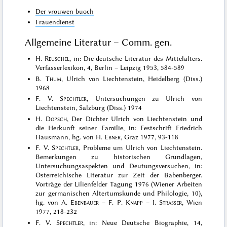
Der vrouwen buoch
Frauendienst
Allgemeine Literatur – Comm. gen.
H.
Reuschel
, in: Die deutsche Literatur des Mittelalters.
Verfasserlexikon, 4, Berlin – Leipzig 1953, 584-589
B.
Thum
, Ulrich von Liechtenstein, Heidelberg (Diss.)
1968
F. V.
Spechtler
, Untersuchungen zu Ulrich von
Liechtenstein, Salzburg (Diss.) 1974
H.
Dopsch
, Der Dichter Ulrich von Liechtenstein und
die Herkunft seiner Familie, in: Festschrift Friedrich
Hausmann, hg. von H.
Ebner
, Graz 1977, 93-118
F. V.
Spechtler
, Probleme um Ulrich von Liechtenstein.
Bemerkungen zu historischen Grundlagen,
Untersuchungsaspekten und Deutungsversuchen, in:
Österreichische Literatur zur Zeit der Babenberger.
Vorträge der Lilienfelder Tagung 1976 (Wiener Arbeiten
zur germanischen Altertumskunde und Philologie, 10),
hg. von A.
Ebenbauer
– F. P.
Knapp
– I.
Strasser
, Wien
1977, 218-232
F. V.
Spechtler
, in: Neue Deutsche Biographie, 14,