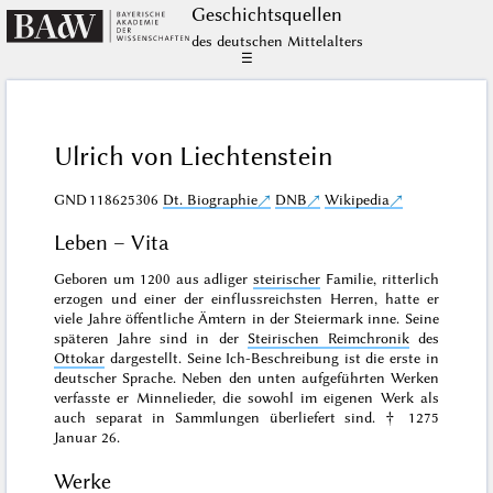
Geschichts­quellen
des deutschen Mittelalters
☰
Ulrich von Liechtenstein
GND
118625306
Dt. Biographie
DNB
Wikipedia
Leben – Vita
Geboren um 1200 aus adliger
steirischer
Familie, ritterlich
erzogen und einer der einflussreichsten Herren, hatte er
viele Jahre öffentliche Ämtern in der Steiermark inne. Seine
späteren Jahre sind in der
Steirischen Reimchronik
des
Ottokar
dargestellt. Seine Ich-Beschreibung ist die erste in
deutscher Sprache. Neben den unten aufgeführten Werken
verfasste er Minnelieder, die sowohl im eigenen Werk als
auch separat in Sammlungen überliefert sind. † 1275
Januar 26.
Werke