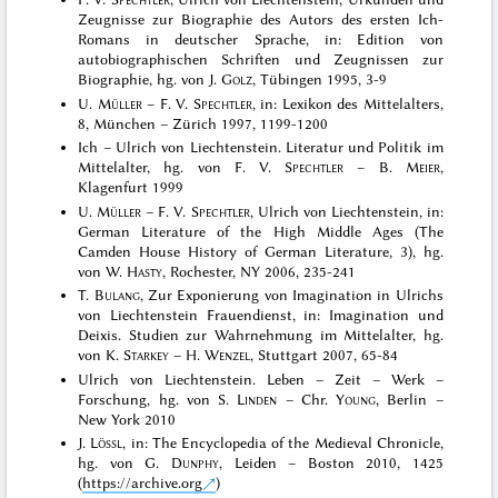
Zeugnisse zur Biographie des Autors des ersten Ich-
Romans in deutscher Sprache, in: Edition von
autobiographischen Schriften und Zeugnissen zur
Biographie, hg. von J.
Golz
, Tübingen 1995, 3-9
U.
Müller
– F. V.
Spechtler
, in: Lexikon des Mittelalters,
8, München – Zürich 1997, 1199-1200
Ich – Ulrich von Liechtenstein. Literatur und Politik im
Mittelalter, hg. von F. V.
Spechtler
– B.
Meier
,
Klagenfurt 1999
U.
Müller
– F. V.
Spechtler
, Ulrich von Liechtenstein, in:
German Literature of the High Middle Ages (The
Camden House History of German Literature, 3), hg.
von W.
Hasty
, Rochester, NY 2006, 235-241
T.
Bulang
, Zur Exponierung von Imagination in Ulrichs
von Liechtenstein Frauendienst, in: Imagination und
Deixis. Studien zur Wahrnehmung im Mittelalter, hg.
von K.
Starkey
– H.
Wenzel
, Stuttgart 2007, 65-84
Ulrich von Liechtenstein. Leben – Zeit – Werk –
Forschung, hg. von S.
Linden
– Chr.
Young
, Berlin –
New York 2010
J.
Lössl
, in: The Encyclopedia of the Medieval Chronicle,
hg. von G.
Dunphy
, Leiden – Boston 2010, 1425
(
https://archive.org
)