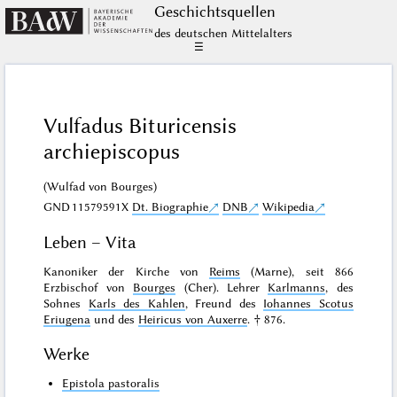
Geschichts­quellen
des deutschen Mittelalters
☰
Vulfadus Bituricensis
archiepiscopus
(Wulfad von Bourges)
GND
11579591X
Dt. Biographie
DNB
Wikipedia
Leben – Vita
Kanoniker der Kirche von
Reims
(Marne), seit 866
Erzbischof von
Bourges
(Cher). Lehrer
Karlmanns
, des
Sohnes
Karls des Kahlen
, Freund des
Iohannes Scotus
Eriugena
und des
Heiricus von Auxerre
. † 876.
Werke
Epistola pastoralis