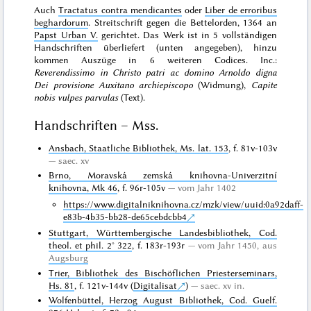
Auch
Tractatus contra mendicantes
oder
Liber de erroribus
beghardorum
. Streitschrift gegen die Bettelorden, 1364 an
Papst Urban V.
gerichtet. Das Werk ist in 5 vollständigen
Handschriften überliefert (unten angegeben), hinzu
kommen Auszüge in 6 weiteren Codices. Inc.:
Reverendissimo in Christo patri ac domino Arnoldo digna
Dei provisione Auxitano archiepiscopo
(Widmung),
Capite
nobis vulpes parvulas
(Text).
Handschriften – Mss.
Ansbach, Staatliche Bibliothek, Ms. lat. 153
, f. 81v-103v
saec. xv
Brno, Moravská zemská knihovna-Univerzitní
knihovna, Mk 46
, f. 96r-105v
vom Jahr 1402
https://www.digitalniknihovna.cz/mzk/view/uuid:0a92daff-
e83b-4b35-bb28-de65cebdcbb4
Stuttgart, Württembergische Landesbibliothek, Cod.
theol. et phil. 2° 322
, f. 183r-193r
vom Jahr 1450, aus
Augsburg
Trier, Bibliothek des Bischöflichen Priesterseminars,
Hs. 81
, f. 121v-144v (
Digitalisat
)
saec. xv in.
Wolfenbüttel, Herzog August Bibliothek, Cod. Guelf.