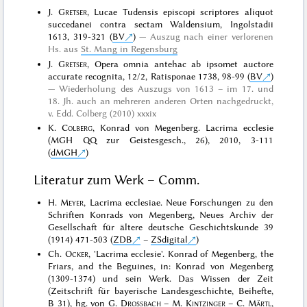
J.
Gretser
, Lucae Tudensis episcopi scriptores aliquot
succedanei contra sectam Waldensium, Ingolstadii
1613, 319-321 (
BV
)
Auszug nach einer verlorenen
Hs. aus
St. Mang in Regensburg
J.
Gretser
, Opera omnia antehac ab ipsomet auctore
accurate recognita, 12/2, Ratisponae 1738, 98-99 (
BV
)
Wiederholung des Auszugs von 1613 – im 17. und
18. Jh. auch an mehreren anderen Orten nachgedruckt,
v. Edd. Colberg (2010) xxxix
K.
Colberg
, Konrad von Megenberg. Lacrima ecclesie
(MGH QQ zur Geistesgesch., 26), 2010, 3-111
(
dMGH
)
Literatur zum Werk – Comm.
H.
Meyer
, Lacrima ecclesiae. Neue Forschungen zu den
Schriften Konrads von Megenberg, Neues Archiv der
Gesellschaft für ältere deutsche Geschichtskunde 39
(1914) 471-503 (
ZDB
–
ZSdigital
)
Ch.
Ocker
, 'Lacrima ecclesie'. Konrad of Megenberg, the
Friars, and the Beguines, in: Konrad von Megenberg
(1309-1374) und sein Werk. Das Wissen der Zeit
(Zeitschrift für bayerische Landesgeschichte, Beihefte,
B 31), hg. von G.
Drossbach
– M.
Kintzinger
– C.
Märtl
,