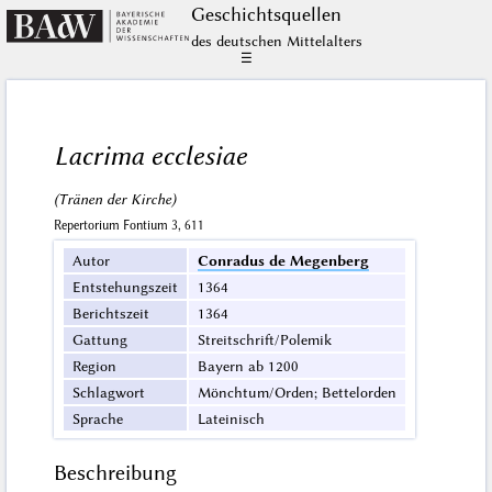
Geschichts­quellen
des deutschen Mittelalters
☰
Lacrima ecclesiae
(Tränen der Kirche)
Repertorium Fontium 3, 611
Autor
Conradus de Megenberg
Entstehungszeit
1364
Berichtszeit
1364
Gattung
Streitschrift/Polemik
Region
Bayern ab 1200
Schlagwort
Mönchtum/Orden; Bettelorden
Sprache
Lateinisch
Beschreibung