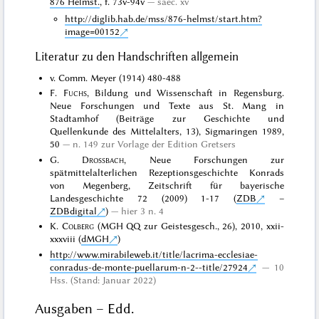
876 Helmst.
, f. 73v-94v
saec. xv
http://diglib.hab.de/mss/876-helmst/start.htm?
image=00152
Literatur zu den Handschriften allgemein
v. Comm. Meyer (1914) 480-488
F.
Fuchs
, Bildung und Wissenschaft in Regensburg.
Neue Forschungen und Texte aus St. Mang in
Stadtamhof (Beiträge zur Geschichte und
Quellenkunde des Mittelalters, 13), Sigmaringen 1989,
50
n. 149 zur Vorlage der Edition Gretsers
G.
Drossbach
, Neue Forschungen zur
spätmittelalterlichen Rezeptionsgeschichte Konrads
von Megenberg, Zeitschrift für bayerische
Landesgeschichte 72 (2009) 1-17 (
ZDB
–
ZDBdigital
)
hier 3 n. 4
K.
Colberg
(MGH QQ zur Geistesgesch., 26), 2010, xxii-
xxxviii (
dMGH
)
http://www.mirabileweb.it/title/lacrima-ecclesiae-
conradus-de-monte-puellarum-n-2--title/27924
10
Hss. (Stand: Januar 2022)
Ausgaben – Edd.