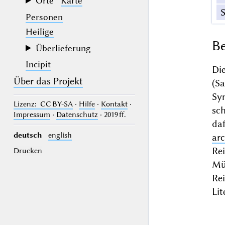
Orte
Karte
Personen
Heilige
Be
Überlieferung
Incipit
Di
Über das Projekt
(S
Sy
Lizenz
: CC BY-SA
·
Hilfe
·
Kontakt
·
sc
Impressum
·
Datenschutz
· 2019 ff.
da
deutsch
english
ar
Re
Drucken
Mü
Rei
Lit