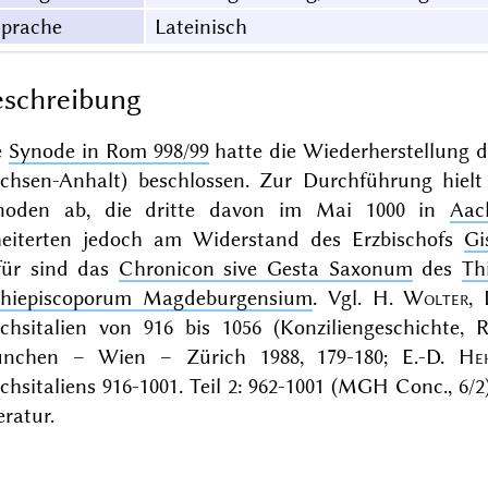
Sprache
Lateinisch
schreibung
e
Synode in Rom 998/99
hatte die Wiederherstellung 
achsen-Anhalt) beschlossen. Zur Durchführung hiel
noden ab, die dritte davon im Mai 1000 in
Aac
heiterten jedoch am Widerstand des Erzbischofs
Gi
für sind das
Chronicon sive Gesta Saxonum
des
Th
chiepiscoporum Magdeburgensium
. Vgl.
H.
Wolter
,
ichsitalien von 916 bis 1056 (Konziliengeschichte, 
nchen – Wien – Zürich 1988
, 179-180;
E.-D.
He
chsitaliens 916-1001. Teil 2: 962-1001 (MGH Conc., 6/2)
eratur.