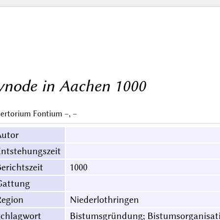
ynode in Aachen 1000
ertorium Fontium –, –
Autor
ntstehungszeit
erichtszeit
1000
Gattung
Region
Niederlothringen
Schlagwort
Bistumsgründung; Bistumsorganisat