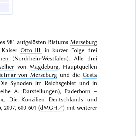
des 981 aufgelösten Bistums
Merseburg
t Kaiser
Otto III.
in kurzer Folge drei
hen
(Nordrhein-Westfalen). Alle drei
selher
von
Magdeburg
. Hauptquellen
ietmar von Merseburg
und die
Gesta
 Die Synoden im Reichsgebiet und in
Reihe A: Darstellungen), Paderborn –
hl
, Die Konzilien Deutschlands und
, 2007
, 600-601 (
dMGH
) mit weiterer