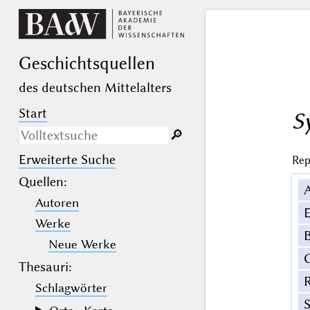
Geschichts­quellen
des deutschen Mittelalters
Start
S
🔎︎
Erweiterte Suche
Rep
Nur in Beschreibungs­texten
suchen
Quellen
:
Autoren
_
(der Unterstrich) ist Platzhalter für
E
genau ein Zeichen.
Werke
%
(das Prozentzeichen) ist Platzhalter
B
für kein, ein oder mehr als ein
Neue Werke
Zeichen.
Thesauri:
Schlagwörter