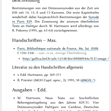
Beschreibung
Bestimmungen von vier Diözesansynoden aus der Zeit um
830 mit 14, 15, 8 und 13 Kanones. Die erste Kapitelreihe
wiederholt dabei hauptsächlich Bestimmungen der
Synode
in Paris 829
. Die Zuweisung der anonym überlieferten
Texte an Halitgar durch W. Hartmann wird allerdings von
R. Pokorny (1995, pp. 63-64) zurückgewiesen.
Handschriften – Mss.
Paris, Bibliothèque nationale de France, Ms. lat. 8508
,
f. 135r-154r
saec. ix ex.,
einzige Überlieferung
http://gallica.bnf.fr/ark:/12148/btv1b9080944s/f137.image
Literatur zu den Handschriften allgemein
v. Edd. Hartmann, pp. 369-371
R.
Pokorny
(MGH Capit. episc., 3), 1995, 50 (
dMGH
)
Ausgaben – Edd.
W.
Hartmann
, Neue Texte zur bischöflichen
Reformgesetzgebung aus den Jahren 829/31. Vier
Diözesansynoden Halitgars von Cambrai, Deutsches