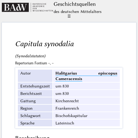
Geschichts­quellen
des deutschen Mittelalters
☰
Capitula synodalia
(Synodalstatuten)
Repertorium Fontium –, –
Autor
Halitgarius episcopus
Cameracensis
Entstehungszeit
um 830
Berichtszeit
um 830
Gattung
Kirchenrecht
Region
Frankenreich
Schlagwort
Bischofskapitular
Sprache
Lateinisch