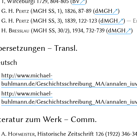
1, Wirceburgi 1729, 804-805 (
BV
)
G. H.
Pertz
(MGH SS, 1), 1826, 87-89 (
dMGH
)
G. H.
Pertz
(MGH SS, 3), 1839, 122-123 (
dMGH
)
E
H.
Bresslau
(MGH SS, 30/2), 1934, 732-739 (
dMGH
)
ersetzungen – Transl.
utsch
http://www.michael-
buhlmann.de/Geschichtsschreibung_MA/annalen_iuv
http://www.michael-
buhlmann.de/Geschichtsschreibung_MA/annalen_iu
iteratur zum Werk – Comm.
A.
Hofmeister
, Historische Zeitschrift 126 (1922) 346-34