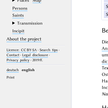
Places
Map
Persons
Saints
Transmission
Be
Incipit
About the project
Di
An
Licence
: CC BY-SA
·
Search tips
·
umf
Contact
·
Legal disclosure
·
Privacy policy
· 2019 ff.
dic
Te
deutsch
english
Ost
Print
Ha
Inc
Nat
Ha