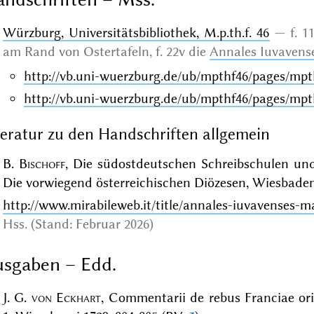
Würzburg, Universitätsbibliothek, M.p.th.f. 46
f. 1
am Rand von Ostertafeln
, f. 22v die
Annales Iuvavens
http://vb.uni-wuerzburg.de/ub/mpthf46/pages/mpt
http://vb.uni-wuerzburg.de/ub/mpthf46/pages/mpt
teratur zu den Handschriften allgemein
B.
Bischoff
, Die südostdeutschen Schreibschulen und 
Die vorwiegend österreichischen Diözesen, Wiesbaden 1
http://www.mirabileweb.it/title/annales-iuvavenses-ma
Hss. (Stand: Februar 2026)
sgaben – Edd.
J. G.
von Eckhart
, Commentarii de rebus Franciae ori