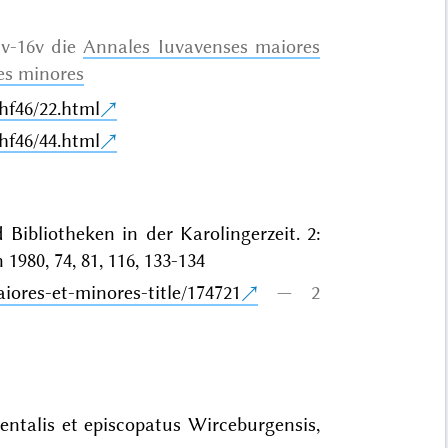
1v-16v die
Annales Iuvavenses maiores
es minores
hf46/22.html
hf46/44.html
Bibliotheken in der Karolingerzeit. 2:
980, 74, 81, 116, 133-134
iores-et-minores-title/174721
2
entalis et episcopatus Wirceburgensis,