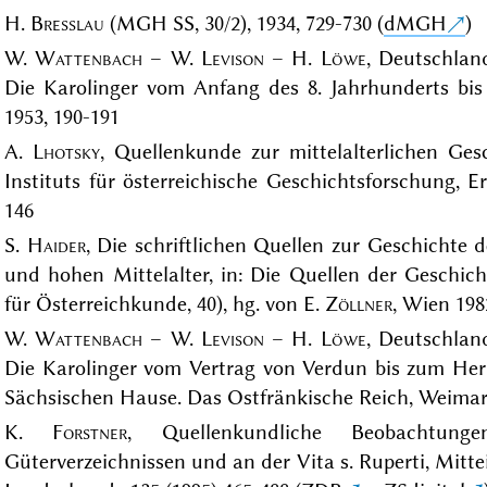
H.
Bresslau
(MGH SS, 30/2), 1934, 729-730 (
dMGH
)
W.
Wattenbach
– W.
Levison
– H.
Löwe
, Deutschland
Die Karolinger vom Anfang des 8. Jahrhunderts bi
1953, 190-191
A.
Lhotsky
, Quellenkunde zur mittelalterlichen Ges
Instituts für österreichische Geschichtsforschung, 
146
S.
Haider
, Die schriftlichen Quellen zur Geschichte
und hohen Mittelalter, in: Die Quellen der Geschicht
für Österreichkunde, 40), hg. von E.
Zöllner
, Wien 198
W.
Wattenbach
– W.
Levison
– H.
Löwe
, Deutschland
Die Karolinger vom Vertrag von Verdun bis zum Herr
Sächsischen Hause. Das Ostfränkische Reich, Weimar 
K.
Forstner
, Quellenkundliche Beobachtun
Güterverzeichnissen und an der Vita s. Ruperti, Mitte