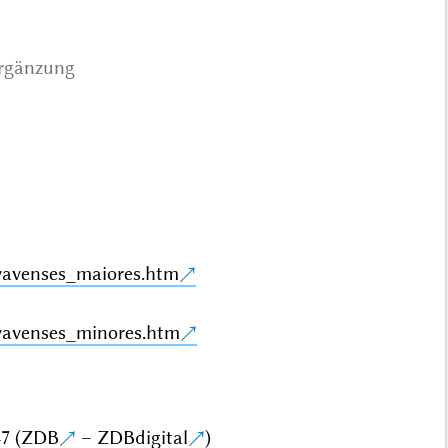
rgänzung
avenses_maiores.htm
vavenses_minores.htm
7 (
ZDB
–
ZDBdigital
)