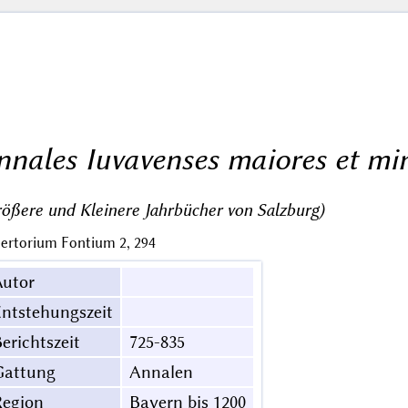
nnales Iuvavenses maiores et mi
ößere und Kleinere Jahrbücher von Salzburg)
ertorium Fontium 2, 294
Autor
ntstehungszeit
erichtszeit
725-835
Gattung
Annalen
Region
Bayern bis 1200