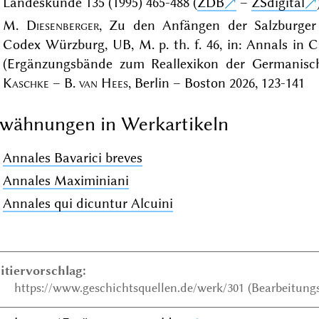
Landeskunde 135 (1995) 465-488 (
ZDB
–
ZSdigital
M.
Diesenberger
, Zu den Anfängen der Salzburger 
Codex Würzburg, UB, M. p. th. f. 46, in: Annals in 
(Ergänzungsbände zum Reallexikon der Germanisch
Kaschke
– B.
van Hees
, Berlin – Boston 2026, 123-141
wähnungen in Werkartikeln
Annales Bavarici breves
Annales Maximiniani
Annales qui dicuntur Alcuini
itiervorschlag:
https://www.geschichtsquellen.de/werk/301 (Bearbeitungs