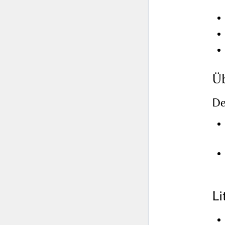
Üb
De
L