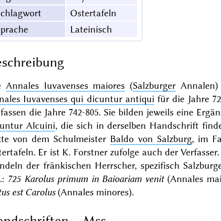
Schlagwort
Ostertafeln
Sprache
Lateinisch
schreibung
e
Annales Iuvavenses maiores
(
Salzburger
Annalen) 
nales Iuvavenses qui dicuntur antiqui
für die Jahre 72
assen die Jahre 742-805. Sie bilden jeweils eine Erg
untur Alcuini
, die sich in derselben Handschrift fin
xte von dem Schulmeister
Baldo von Salzburg
, im F
ertafeln. Er ist K. Forstner zufolge auch der Verfasse
ndeln der fränkischen Herrscher, spezifisch Salzbur
.:
725 Karolus primum in Baioariam venit
(Annales mai
us est Carolus
(Annales minores).
ndschriften – Mss.