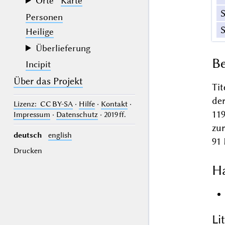
Orte
Karte
Personen
Heilige
Überlieferung
Be
Incipit
Über das Projekt
Tit
de
Lizenz
: CC BY-SA
·
Hilfe
·
Kontakt
·
119
Impressum
·
Datenschutz
· 2019 ff.
zu
deutsch
english
91 
Drucken
Ha
Li