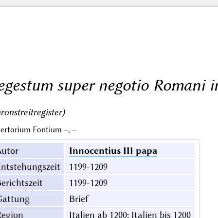
egestum super negotio Romani i
ronstreitregister)
ertorium Fontium –, –
Autor
Innocentius III papa
ntstehungszeit
1199-1209
erichtszeit
1199-1209
Gattung
Brief
Region
Italien ab 1200; Italien bis 1200