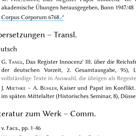
akademische Übungen herausgegeben, Bonn 1947/48
Corpus Corporum 6768
ersetzungen – Transl.
utsch
G.
Tangl
, Das Register Innocenz' III. über die Reichs
der deutschen Vorzeit, 2. Gesamtausgabe, 95), L
vollständige Texte in Auswahl, die übrigen als Regest
J.
Miethke
– A.
Bühler
, Kaiser und Papst im Konflikt
im späten Mittelalter (Historisches Seminar, 8), Düsse
iteratur zum Werk – Comm.
v. Facs., pp. 1-46