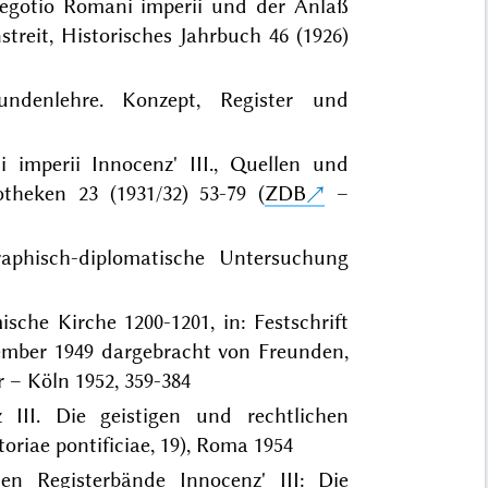
negotio Romani imperii und der Anlaß
treit, Historisches Jahrbuch 46 (1926)
kundenlehre. Konzept, Register und
imperii Innocenz' III., Quellen und
theken 23 (1931/32) 53-79 (
ZDB
–
raphisch-diplomatische Untersuchung
sche Kirche 1200-1201, in: Festschrift
ember 1949 dargebracht von Freunden,
 – Köln 1952, 359-384
III. Die geistigen und rechtlichen
oriae pontificiae, 19), Roma 1954
en Registerbände Innocenz' III: Die