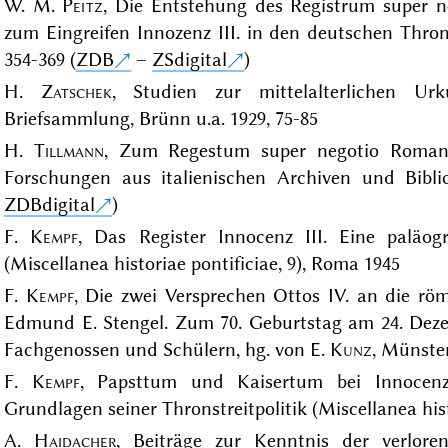
W. M.
Peitz
, Die Entstehung des Registrum super 
zum Eingreifen Innozenz III. in den deutschen Throns
354-369 (
ZDB
–
ZSdigital
)
H.
Zatschek
, Studien zur mittelalterlichen Ur
Briefsammlung, Brünn u.a. 1929, 75-85
H.
Tillmann
, Zum Regestum super negotio Romani 
Forschungen aus italienischen Archiven und Biblio
ZDBdigital
)
F.
Kempf
, Das Register Innocenz III. Eine paläog
(Miscellanea historiae pontificiae, 9), Roma 1945
F.
Kempf
, Die zwei Versprechen Ottos IV. an die römi
Edmund E. Stengel. Zum 70. Geburtstag am 24. Dez
Fachgenossen und Schülern, hg. von E.
Kunz
, Münster
F.
Kempf
, Papsttum und Kaisertum bei Innocenz 
Grundlagen seiner Thronstreitpolitik (Miscellanea hist
A.
Haidacher
, Beiträge zur Kenntnis der verloren