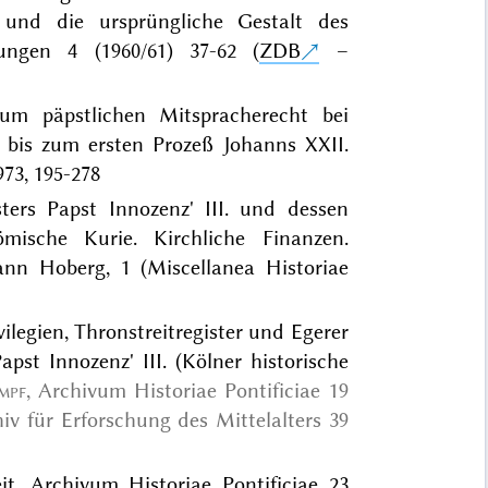
 und die ursprüngliche Gestalt des
ilungen 4 (1960/61) 37-62 (
ZDB
–
zum päpstlichen Mitspracherecht bei
 bis zum ersten Prozeß Johanns XXII.
973, 195-278
ters Papst Innozenz' III. und dessen
mische Kurie. Kirchliche Finanzen.
nn Hoberg, 1 (Miscellanea Historiae
ivilegien, Thronstreitregister und Egerer
pst Innozenz' III. (Kölner historische
mpf
, Archivum Historiae Pontificiae 19
iv für Erforschung des Mittelalters 39
it, Archivum Historiae Pontificiae 23