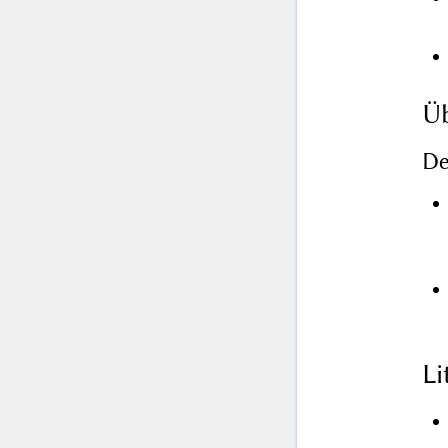
Üb
De
L