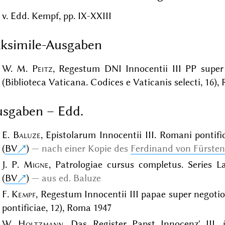
v. Edd. Kempf, pp. IX-XXIII
ksimile-Ausgaben
W. M.
Peitz
, Regestum DNI Innocentii III PP super
(Biblioteca Vaticana. Codices e Vaticanis selecti, 16)
sgaben – Edd.
E.
Baluze
, Epistolarum Innocentii III. Romani pontific
(
BV
)
nach einer Kopie des
Ferdinand von Fürste
J. P.
Migne
, Patrologiae cursus completus. Series La
(
BV
)
aus ed. Baluze
F.
Kempf
, Regestum Innocentii III papae super negoti
pontificiae, 12), Roma 1947
W.
Holtzmann
, Das Register Papst Innocenz' III.