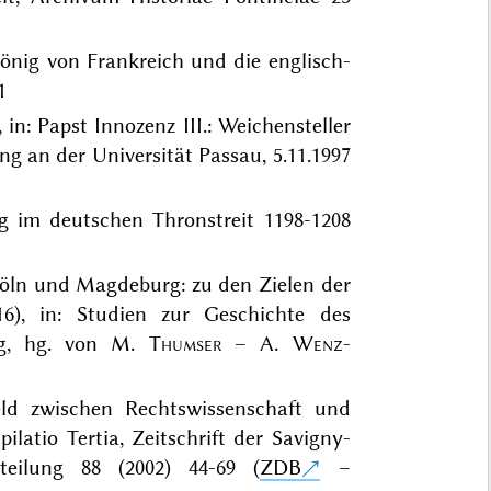
, König von Frankreich und die englisch-
1
 in: Papst Innozenz III.: Weichensteller
ng an der Universität Passau, 5.11.1997
ng im deutschen Thronstreit 1198-1208
 Köln und Magdeburg: zu den Zielen der
216), in: Studien zur Geschichte des
tag, hg. von M.
Thumser
– A.
Wenz-
eld zwischen Rechtswissenschaft und
latio Tertia, Zeitschrift der Savigny-
bteilung 88 (2002) 44-69 (
ZDB
–