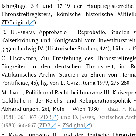
Jahrgänge 3-4 und 17-19 der Hauptregisterreihe
Thronstreitregisters, Römische historische Mitte
ZDBdigital
)
D.
Unverhau
, Approbatio – Reprobatio. Studien 
Kaiserkrönung und Königswahl vom Investiturstreit
gegen Ludwig IV. (Historische Studien, 424), Lübeck 1
O.
Hageneder
, Zur Entstehung des Thronstreitregis
Eingreifen in den deutschen Thronstreit, in: Rö
Vatikanisches Archiv. Studien zu Ehren von Herma
Pontificiae, 45), hg. von E.
Gatz
, Roma 1979, 275-280
M.
Laufs
, Politik und Recht bei Innozenz III. Kaiserpr
Goldbulle in der Reichs- und Rekuperationspolitik Pa
Abhandlungen, 26), Köln – Wien 1980
dazu
F.
Ke
(1981) 361-367 (
ZDB
)
und
D.
Jasper
, Deutsches Arch
(1983) 666-667 (
ZDB
–
ZSdigital
)
F.
Kempf
, Innozenz III. und der deutsche Thronstre