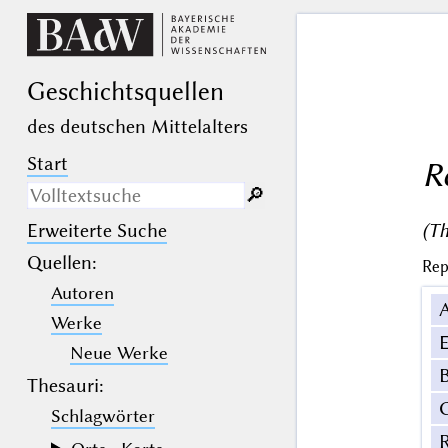
Geschichts­quellen
des deutschen Mittelalters
Start
R
🔎︎
(Th
Erweiterte Suche
Nur in Beschreibungs­texten
suchen
Quellen
:
Rep
Autoren
_
(der Unterstrich) ist Platzhalter für
genau ein Zeichen.
Werke
%
(das Prozentzeichen) ist Platzhalter
E
für kein, ein oder mehr als ein
Neue Werke
Zeichen.
B
Thesauri:
Schlagwörter