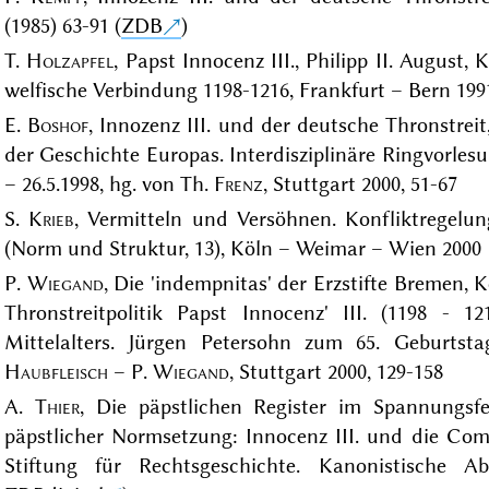
(1985) 63-91 (
ZDB
)
T.
Holzapfel
, Papst Innocenz III., Philipp II. August
welfische Verbindung 1198-1216, Frankfurt – Bern 199
E.
Boshof
, Innozenz III. und der deutsche Thronstreit,
der Geschichte Europas. Interdisziplinäre Ringvorlesu
– 26.5.1998, hg. von Th.
Frenz
, Stuttgart 2000, 51-67
S.
Krieb
, Vermitteln und Versöhnen. Konfliktregelu
(Norm und Struktur, 13), Köln – Weimar – Wien 2000
P.
Wiegand
, Die 'indempnitas' der Erzstifte Bremen,
Thronstreitpolitik Papst Innocenz' III. (1198 - 1
Mittelalters. Jürgen Petersohn zum 65. Geburts
Haubfleisch
– P.
Wiegand
, Stuttgart 2000, 129-158
A.
Thier
, Die päpstlichen Register im Spannungsf
päpstlicher Normsetzung: Innocenz III. und die Compi
Stiftung für Rechtsgeschichte. Kanonistische A