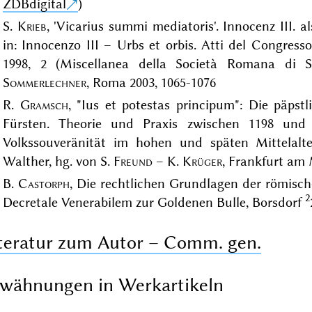
ZDBdigital
)
S.
Krieb
, 'Vicarius summi mediatoris'. Innocenz III. a
in: Innocenzo III – Urbs et orbis. Atti del Congres
1998, 2 (Miscellanea della Società Romana di St
Sommerlechner
, Roma 2003, 1065-1076
R.
Gramsch
, "Ius et potestas principum": Die päpst
Fürsten. Theorie und Praxis zwischen 1198 und
Volkssouveränität im hohen und späten Mittelalt
Walther, hg. von S.
Freund
– K.
Krüger
, Frankfurt am 
B.
Castorph
, Die rechtlichen Grundlagen der römisc
2
Decretale Venerabilem zur Goldenen Bulle, Borsdorf
teratur zum Autor – Comm. gen.
wähnungen in Werkartikeln