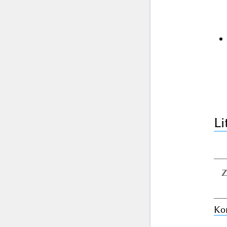
Li
Z
Ko