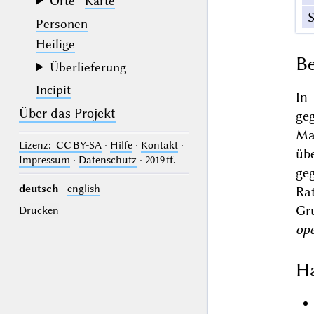
Orte
Karte
Personen
Heilige
Be
Überlieferung
Incipit
In
Über das Projekt
ge
Ma
Lizenz
: CC BY-SA
·
Hilfe
·
Kontakt
·
übe
Impressum
·
Datenschutz
· 2019 ff.
ge
deutsch
english
Ra
Gr
Drucken
op
Ha