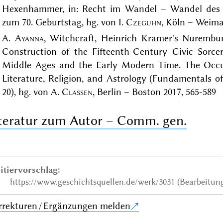
Hexenhammer, in: Recht im Wandel – Wandel des Re
zum 70. Geburtstag, hg. von I.
Czeguhn
, Köln – Weima
A.
Ayanna
, Witchcraft, Heinrich Kramer's Nurembu
Construction of the Fifteenth-Century Civic Sorce
Middle Ages and the Early Modern Time. The Occul
Literature, Religion, and Astrology (Fundamentals 
20), hg. von A.
Classen
, Berlin – Boston 2017, 565-589
teratur zum Autor – Comm. gen.
itiervorschlag:
https://www.geschichtsquellen.de/werk/3031 (Bearbeitung
rrekturen / Ergänzungen melden