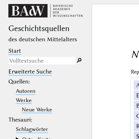
Geschichts­quellen
des deutschen Mittelalters
Start
N
🔎︎
Erweiterte Suche
Rep
Nur in Beschreibungs­texten
suchen
Quellen
:
Autoren
_
(der Unterstrich) ist Platzhalter für
E
genau ein Zeichen.
Werke
%
(das Prozentzeichen) ist Platzhalter
B
für kein, ein oder mehr als ein
Neue Werke
Zeichen.
Thesauri:
Schlagwörter