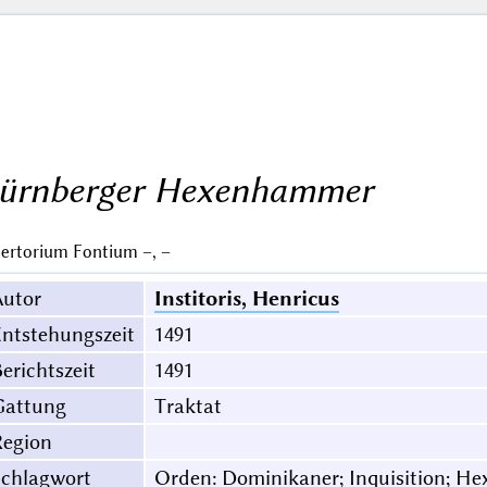
ürnberger Hexenhammer
ertorium Fontium –, –
Autor
Institoris, Henricus
ntstehungszeit
1491
erichtszeit
1491
Gattung
Traktat
Region
Schlagwort
Orden: Dominikaner; Inquisition; He