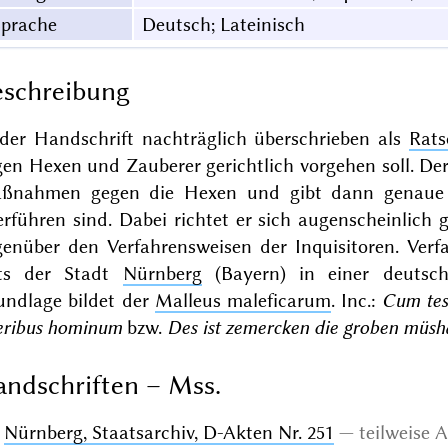
Sprache
Deutsch; Lateinisch
schreibung
 der Handschrift nachträglich überschrieben als
Rats
gen Hexen und Zauberer gerichtlich vorgehen soll. D
ßnahmen gegen die Hexen und gibt dann genaue 
rführen sind. Dabei richtet er sich augenscheinlich 
genüber den Verfahrensweisen der Inquisitoren. Verfa
ts der Stadt
Nürnberg
(Bayern) in einer deutsch
undlage bildet der
Malleus maleficarum
. Inc.:
Cum tes
eribus hominum
bzw.
Des ist zemercken die groben müsh
ndschriften – Mss.
Nürnberg, Staatsarchiv, D-Akten Nr. 251
teilweise
A