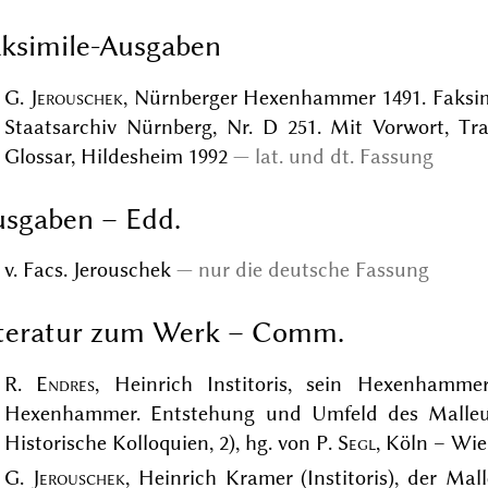
ksimile-Ausgaben
G.
Jerouschek
, Nürnberger Hexenhammer 1491. Faksim
Staatsarchiv Nürnberg, Nr. D 251. Mit Vorwort, Tr
Glossar, Hildesheim 1992
lat. und dt. Fassung
sgaben – Edd.
v. Facs. Jerouschek
nur die deutsche Fassung
iteratur zum Werk – Comm.
R.
Endres
, Heinrich Institoris, sein Hexenhamm
Hexenhammer. Entstehung und Umfeld des Malleu
Historische Kolloquien, 2), hg. von P.
Segl
, Köln – Wie
G.
Jerouschek
, Heinrich Kramer (Institoris), der M