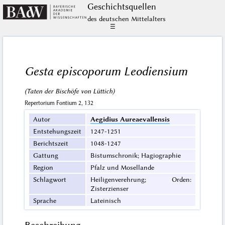
Geschichts­quellen
des deutschen Mittelalters
☰
Gesta episcoporum Leodiensium
(Taten der Bischöfe von Lüttich)
Repertorium Fontium 2, 132
Autor
Aegidius Aureaevallensis
Entstehungszeit
1247-1251
Berichtszeit
1048-1247
Gattung
Bistumschronik; Hagiographie
Region
Pfalz und Mosellande
Schlagwort
Heiligenverehrung; Orden:
Zisterzienser
Sprache
Lateinisch