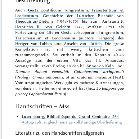
Beschreibung
Auch
Gesta pontificum Tungrentium, Traiectentium et
Leodientium
. Geschichte der
Lütticher
Bischöfe von
Theoduinus/Dietwin
(1048-1075) bis zum Amtsantritt
Heinrichs III. von Geldern
1247, verfasst 1251 als
Fortsetzung der älteren
Gesta episcoporum Tungrensium,
Traiectensium et Leodiensium (auctore Herigero)
des
Heriger von Lobbes
und
Anselm von Lüttich
. Die große
Kompilation ist mit wenig kritischem Sinn
zusammengestellt. Sie enthält in den Kapiteln 40-46
Auszüge aus der ersten Vita des
hl. Amandus
,
vorangestellt ist ein Prolog an den hl.
Anno von Köln
. Inc.:
Domino Annoni venerabili Coloniensium archipresuli
(Prolog),
Omnis antiquitas, ut ait oratorum maximus
(Text).
Vom ursprünglichen Werk gibt es mehrere Kurzfassungen,
von denen J. Heller nur eine ediert hat (Inc.:
Eo tempore quo
princeps apostolorum Petrus
).
Handschriften – Mss.
Luxembourg, Bibliothèque du Grand Séminaire, 264
Autograph
, zugleich
einzige
vollständige Überlieferung
Literatur zu den Handschriften allgemein