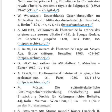
Neufmoustier près de Huy, Bulletin de la Commission
royale d'histoire. Academie royale de Belgique 61 (1892)
39-67 (
ZDB
–
ZSdigital
)
W.
Wattenbach
, Deutschlands Geschichtsquellen im
Mittelalter bis zur Mitte des dreizehnten Jahrhunderts,
6
2, Berlin
1894, 147, 424, 462 (
https://archive.org
)
A.
Molinier
, Les sources de l'histoire de la France des
origines aux guerres d'Italie (1494). 2: Époque féodale,
les Capétiens jusqu'en 1180, Paris 1902, 155
(
https://archive.org
)
S.
Balau
, Les sources de l'histoire de Liège au Moyen
Âge. Étude critique, Bruxelles 1903, 451-467
(
https://archive.org
)
G.
Bernt
, in: Lexikon des Mittelalters, 1, München –
Zürich 1980, 177-178
A.
Dimier
, in: Dictionnaire d'histoire et de géographie
ecclésiastique, 21, Paris 1986, 1371-1372
(
https://archive.org
)
M.
Müller
, Die spätmittelalterliche
Bistumsgeschichtsschreibung. Überlieferung und
Entwicklung (Archiv für Kulturgeschichte. Beihefte,
44), Köln – Weimar – Wien 1998, 13, 137
Nr. 1 (Nr. 2
zu den Kurzfassungen)
A.
Sommerlechner
, Stupor mundi? Kaiser Friedrich II.