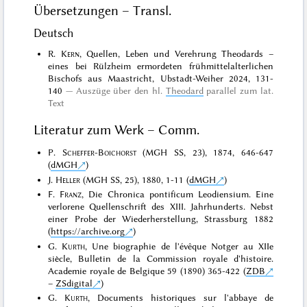
Übersetzungen – Transl.
Deutsch
R.
Kern
, Quellen, Leben und Verehrung Theodards –
eines bei Rülzheim ermordeten frühmittelalterlichen
Bischofs aus Maastricht, Ubstadt-Weiher 2024, 131-
140
Auszüge über den hl.
Theodard
parallel zum lat.
Text
Literatur zum Werk – Comm.
P.
Scheffer-Boichorst
(MGH SS, 23), 1874, 646-647
(
dMGH
)
J.
Heller
(MGH SS, 25), 1880, 1-11 (
dMGH
)
F.
Franz
, Die Chronica pontificum Leodiensium. Eine
verlorene Quellenschrift des XIII. Jahrhunderts. Nebst
einer Probe der Wiederherstellung, Strassburg 1882
(
https://archive.org
)
G.
Kurth
, Une biographie de l'évêque Notger au XIIe
siècle, Bulletin de la Commission royale d'histoire.
Academie royale de Belgique 59 (1890) 365-422 (
ZDB
–
ZSdigital
)
G.
Kurth
, Documents historiques sur l'abbaye de