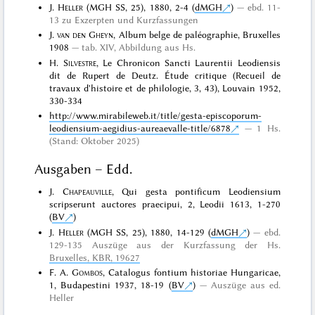
J.
Heller
(MGH SS, 25), 1880, 2-4 (
dMGH
)
ebd. 11-
13 zu Exzerpten und Kurzfassungen
J.
van den Gheyn
, Album belge de paléographie, Bruxelles
1908
tab. XIV, Abbildung aus Hs.
H.
Silvestre
, Le Chronicon Sancti Laurentii Leodiensis
dit de Rupert de Deutz. Étude critique (Recueil de
travaux d'histoire et de philologie, 3, 43), Louvain 1952,
330-334
http://www.mirabileweb.it/title/gesta-episcoporum-
leodiensium-aegidius-aureaevalle-title/6878
1 Hs.
(Stand: Oktober 2025)
Ausgaben – Edd.
J.
Chapeauville
, Qui gesta pontificum Leodiensium
scripserunt auctores praecipui, 2, Leodii 1613, 1-270
(
BV
)
J.
Heller
(MGH SS, 25), 1880, 14-129 (
dMGH
)
ebd.
129-135 Auszüge aus der Kurzfassung der Hs.
Bruxelles, KBR, 19627
F. A.
Gombos
, Catalogus fontium historiae Hungaricae,
1, Budapestini 1937, 18-19 (
BV
)
Auszüge aus ed.
Heller