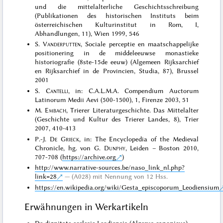
und die mittelalterliche Geschichtsschreibung
(Publikationen des historischen Instituts beim
österreichischen Kulturinstitut in Rom, I,
Abhandlungen, 11), Wien 1999, 546
S.
Vanderputten
, Sociale perceptie en maatschappelijke
positionering in de middeleeuwse monastieke
historiografie (8ste-15de eeuw) (Algemeen Rijksarchief
en Rijksarchief in de Provincien, Studia, 87), Brussel
2001
S.
Cantelli
, in: C.A.L.M.A. Compendium Auctorum
Latinorum Medii Aevi (500-1500), 1, Firenze 2003, 51
M.
Embach
, Trierer Literaturgeschichte. Das Mittelalter
(Geschichte und Kultur des Trierer Landes, 8), Trier
2007, 410-413
P.-J.
De Grieck
, in: The Encyclopedia of the Medieval
Chronicle, hg. von G.
Dunphy
, Leiden – Boston 2010,
707-708 (
https://archive.org
)
http://www.narrative-sources.be/naso_link_nl.php?
link=28
(A028) mit Nennung von 12 Hss.
https://en.wikipedia.org/wiki/Gesta_episcoporum_Leodiensium
Erwähnungen in Werkartikeln