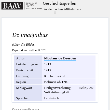
Geschichts­quellen
des deutschen Mittelalters
☰
De imaginibus
(Über die Bilder)
Repertorium Fontium 8, 202
Autor
Nicolaus de Dresden
Entstehungszeit
1415
Berichtszeit
1415
Gattung
Kirchentraktat
Region
Böhmen ab 1200
Schlagwort
Heiligenverehrung; Reliquien;
Volksfrömmigkeit
Sprache
Lateinisch