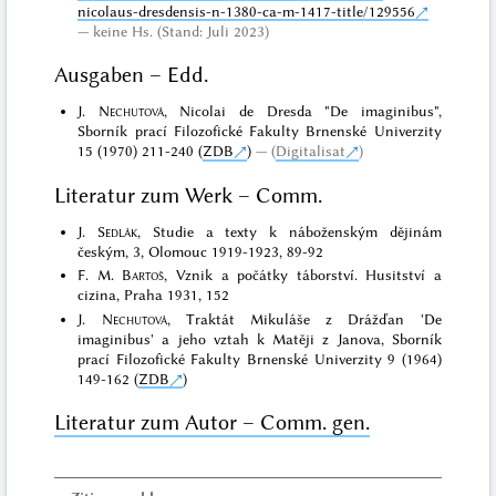
nicolaus-dresdensis-n-1380-ca-m-1417-title/129556
keine Hs. (Stand: Juli 2023)
Ausgaben – Edd.
J.
Nechutová
, Nicolai de Dresda "De imaginibus",
Sborník prací Filozofické Fakulty Brnenské Univerzity
15 (1970) 211-240 (
ZDB
)
(
Digitalisat
)
Literatur zum Werk – Comm.
J.
Sedlák
, Studie a texty k náboženským dějinám
českým, 3, Olomouc 1919-1923, 89-92
F. M.
Bartoš
, Vznik a počátky táborství. Husitství a
cizina, Praha 1931, 152
J.
Nechutová
, Traktát Mikuláše z Drážďan 'De
imaginibus' a jeho vztah k Matěji z Janova, Sborník
prací Filozofické Fakulty Brnenské Univerzity 9 (1964)
149-162 (
ZDB
)
Literatur zum Autor – Comm. gen.