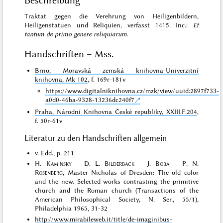
Beschreibung
Traktat gegen die Verehrung von Heiligenbildern,
Heiligenstatuen und Reliquien, verfasst 1415. Inc.:
Et
tantum de primo genere reliquiarum
.
Handschriften – Mss.
Brno, Moravská zemská knihovna-Univerzitní
knihovna, Mk 102
, f. 169r-181v
https://www.digitalniknihovna.cz/mzk/view/uuid:2897f733-
a0d0-46ba-9328-13236dc240f7
Praha, Národní Knihovna České republiky, XXIII.F.204
,
f. 50r-61v
Literatur zu den Handschriften allgemein
v. Edd., p. 211
H.
Kaminsky
– D. L.
Bilderback
– J.
Boba
– P. N.
Rosenberg
, Master Nicholas of Dresden: The old color
and the new. Selected works contrasting the primitive
church and the Roman church (Transactions of the
American Philosophical Society, N. Ser., 55/1),
Philadelphia 1965, 31-32
http://www.mirabileweb.it/title/de-imaginibus-