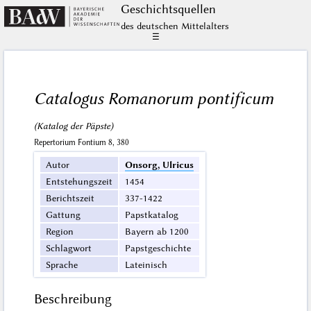
Geschichts­quellen
des deutschen Mittelalters
☰
Catalogus Romanorum pontificum
(Katalog der Päpste)
Repertorium Fontium 8, 380
Autor
Onsorg, Ulricus
Entstehungszeit
1454
Berichtszeit
337-1422
Gattung
Papstkatalog
Region
Bayern ab 1200
Schlagwort
Papstgeschichte
Sprache
Lateinisch
Beschreibung