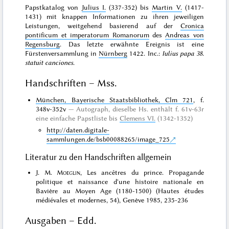
Papstkatalog von
Julius I.
(337-352) bis
Martin V.
(1417-
1431) mit knappen Informationen zu ihren jeweiligen
Leistungen, weitgehend basierend auf der
Cronica
pontificum et imperatorum Romanorum
des
Andreas von
Regensburg
. Das letzte erwähnte Ereignis ist eine
Fürstenversammlung in
Nürnberg
1422. Inc.:
Iulius papa 38.
statuit canciones
.
Handschriften – Mss.
München, Bayerische Staatsbibliothek, Clm 721
, f.
348v-352v
Autograph
, dieselbe Hs. enthält f. 61v-63r
eine einfache Papstliste bis
Clemens VI.
(1342-1352)
http://daten.digitale-
sammlungen.de/bsb00088265/image_725
Literatur zu den Handschriften allgemein
J. M.
Moeglin
, Les ancêtres du prince. Propagande
politique et naissance d'une histoire nationale en
Bavière au Moyen Age (1180-1500) (Hautes études
médiévales et modernes, 54), Genève 1985, 235-236
Ausgaben – Edd.