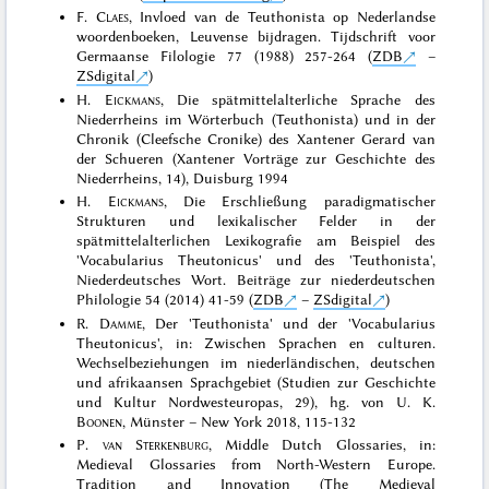
F.
Claes
, Invloed van de Teuthonista op Nederlandse
woordenboeken, Leuvense bijdragen. Tijdschrift voor
Germaanse Filologie 77 (1988) 257-264 (
ZDB
–
ZSdigital
)
H.
Eickmans
, Die spätmittelalterliche Sprache des
Niederrheins im Wörterbuch (Teuthonista) und in der
Chronik (Cleefsche Cronike) des Xantener Gerard van
der Schueren (Xantener Vorträge zur Geschichte des
Niederrheins, 14), Duisburg 1994
H.
Eickmans
, Die Erschließung paradigmatischer
Strukturen und lexikalischer Felder in der
spätmittelalterlichen Lexikografie am Beispiel des
'Vocabularius Theutonicus' und des 'Teuthonista',
Niederdeutsches Wort. Beiträge zur niederdeutschen
Philologie 54 (2014) 41-59 (
ZDB
–
ZSdigital
)
R.
Damme
, Der 'Teuthonista' und der 'Vocabularius
Theutonicus', in: Zwischen Sprachen en culturen.
Wechselbeziehungen im niederländischen, deutschen
und afrikaansen Sprachgebiet (Studien zur Geschichte
und Kultur Nordwesteuropas, 29), hg. von U. K.
Boonen
, Münster – New York 2018, 115-132
P.
van Sterkenburg
, Middle Dutch Glossaries, in:
Medieval Glossaries from North-Western Europe.
Tradition and Innovation (The Medieval