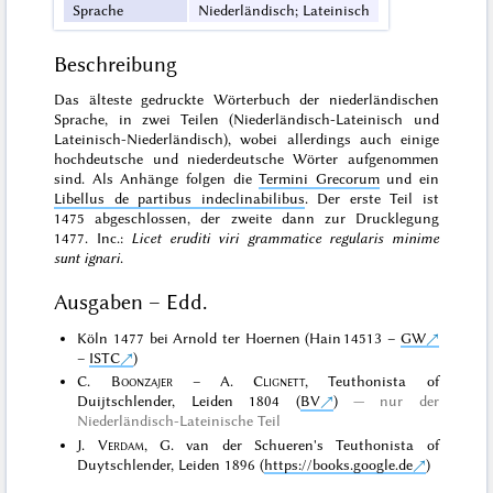
Sprache
Niederländisch; Lateinisch
Beschreibung
Das älteste gedruckte Wörterbuch der niederländischen
Sprache, in zwei Teilen (Niederländisch-Lateinisch und
Lateinisch-Niederländisch), wobei allerdings auch einige
hochdeutsche und niederdeutsche Wörter aufgenommen
sind. Als Anhänge folgen die
Termini Grecorum
und ein
Libellus de partibus indeclinabilibus
. Der erste Teil ist
1475 abgeschlossen, der zweite dann zur Drucklegung
1477. Inc.:
Licet eruditi viri grammatice regularis minime
sunt ignari
.
Ausgaben – Edd.
Köln 1477 bei Arnold ter Hoernen (Hain 14513 –
GW
–
ISTC
)
C.
Boonzajer
– A.
Clignett
, Teuthonista of
Duijtschlender, Leiden 1804 (
BV
)
nur der
Niederländisch-Lateinische Teil
J.
Verdam
, G. van der Schueren's Teuthonista of
Duytschlender, Leiden 1896 (
https://books.google.de
)