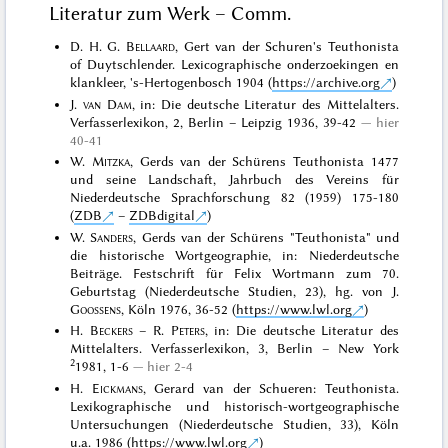
Literatur zum Werk – Comm.
D. H. G.
Bellaard
, Gert van der Schuren's Teuthonista
of Duytschlender. Lexicographische onderzoekingen en
klankleer, 's-Hertogenbosch 1904 (
https://archive.org
)
J.
van Dam
, in: Die deutsche Literatur des Mittelalters.
Verfasserlexikon, 2, Berlin – Leipzig 1936, 39-42
hier
40-41
W.
Mitzka
, Gerds van der Schürens Teuthonista 1477
und seine Landschaft, Jahrbuch des Vereins für
Niederdeutsche Sprachforschung 82 (1959) 175-180
(
ZDB
–
ZDBdigital
)
W.
Sanders
, Gerds van der Schürens "Teuthonista" und
die historische Wortgeographie, in: Niederdeutsche
Beiträge. Festschrift für Felix Wortmann zum 70.
Geburtstag (Niederdeutsche Studien, 23), hg. von J.
Goossens
, Köln 1976, 36-52 (
https://www.lwl.org
)
H.
Beckers
– R.
Peters
, in: Die deutsche Literatur des
Mittelalters. Verfasserlexikon, 3, Berlin – New York
2
1981, 1-6
hier 2-4
H.
Eickmans
, Gerard van der Schueren: Teuthonista.
Lexikographische und historisch-wortgeographische
Untersuchungen (Niederdeutsche Studien, 33), Köln
u.a. 1986 (
https://www.lwl.org
)