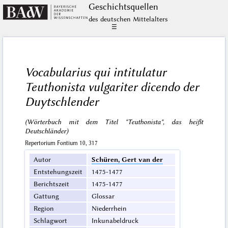
Geschichts­quellen
des deutschen Mittelalters
☰
Vocabularius qui intitulatur
Teuthonista vulgariter dicendo der
Duytschlender
(Wörterbuch mit dem Titel "Teuthonista", das heißt
Deutschländer)
Repertorium Fontium 10, 317
Autor
Schüren, Gert van der
Entstehungszeit
1475-1477
Berichtszeit
1475-1477
Gattung
Glossar
Region
Niederrhein
Schlagwort
Inkunabeldruck