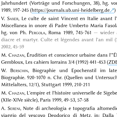
Jahrhundert (Vorträge und Forschungen, 38), hg. v
1989, 197-245 (
https://journals.ub.uni-heidelberg.de
)
V.
Saxer
, Le culte de saint Vincent en Italie avant l'
Miscellanea in onore di Padre Umberto Maria Fasola, 
hg. von Ph.
Pergola
, Roma 1989, 745-761
wieder
diacre et martyr. Culte et légendes avant l'an mil (
2002
, 45-59
M.
Chazan
, Érudition et conscience urbaine dans l'"É
Gembloux, Les cahiers lorrains 3/4 (1992) 441-453 (
ZD
W.
Berschin
, Biographie und Epochenstil im latei
Biographie. 920-1070 n. Chr. (Quellen und Untersuch
Mittelalters, 12/1), Stuttgart 1999, 210-211
M.
Chazan
, L'empire et l'histoire universelle de Sig
(XIIe-XIVe siècle), Paris 1999, 49-53, 57-58
A.
Sereni
, Note di archeologia e topografia altomedie
viaggio del vescovo Deodorico di Metz, in: Dalla T