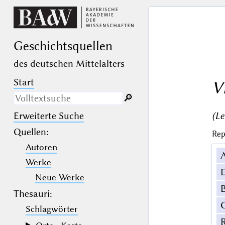
Geschichts­quellen
des deutschen Mittelalters
Start
V
🔎︎
(Le
Erweiterte Suche
Nur in Beschreibungs­texten
suchen
Quellen
:
Rep
Autoren
_
(der Unterstrich) ist Platzhalter für
genau ein Zeichen.
Werke
%
(das Prozentzeichen) ist Platzhalter
E
für kein, ein oder mehr als ein
Neue Werke
Zeichen.
B
Thesauri:
Schlagwörter