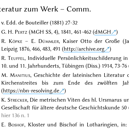
iteratur zum Werk – Comm.
v. Edd. de Bouteiller (1881) 27-32
G. H.
Pertz
(MGH SS, 4), 1841, 461-462 (
dMGH
)
R.
Köpke
– E.
Dümmler
, Kaiser Otto der Große (J
Leipzig 1876, 466, 483, 491 (
http://archive.org
)
R.
Teuffel
, Individuelle Persönlichkeitsschilderung 
10. und 11. Jahrhunderts, Tübingen (Diss.) 1914, 73-76 
M.
Manitius
, Geschichte der lateinischen Literatur
Kirchenstreites bis zum Ende des zwölften Ja
(
https://nbn-resolving.de
)
K.
Strecker
, Die metrischen Viten des hl. Ursmarus un
Gesellschaft für ältere deutsche Geschichtskunde 50 (
hier 136 n. 1
E.
Boshof
, Kloster und Bischof in Lotharingien, in