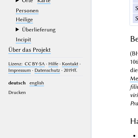
Orte
Karte
Personen
Heilige
Überlieferung
Be
Incipit
Über das Projekt
(B
10
Lizenz
: CC BY-SA
·
Hilfe
·
Kontakt
·
di
Impressum
·
Datenschutz
· 2019 ff.
Me
deutsch
english
fil
Drucken
vir
Pra
Ha