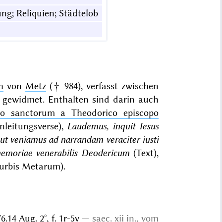
ng; Reliquien; Städtelob
h
von
Metz
(† 984), verfasst zwischen
gewidmet. Enthalten sind darin auch
io sanctorum a Theodorico episcopo
nleitungsverse),
Laudemus, inquit Iesus
 ut veniamus ad narrandam veraciter iusti
memoriae venerabilis Deodericum
(Text),
 urbis Metarum).
6.14 Aug. 2°
, f. 1r-5v
saec. xii in., vom