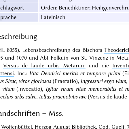
Schlagwort
Orden: Benediktiner; Heiligenverehru
Sprache
Lateinisch
schreibung
HL 8055). Lebensbeschreibung des Bischofs
Theoderic
65 und 1070 und Abt
Folkuin von St. Vinzenz in Metz
e
Versus de laude urbis Metarum
und die
Invent
ttensi
. Inc.:
Vita Deodrici meritis et tempore primi
(Ei
ius Sirac, viros gloriosos
(Praefatio),
Ingressuri ergo viam,
i vitam
(Invocatio),
Igitur virum vitae memorabilis et 
ecluis urbs salve, tellus praenobilis ave
(Versus de laude
ndschriften – Mss.
Wolfenbüttel, Herzog August Bibliothek, Cod. Guelf. 7