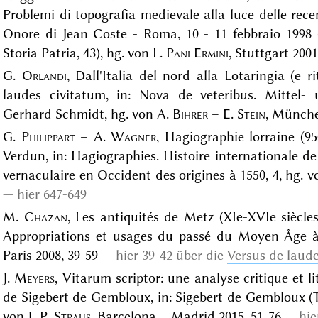
Problemi di topografia medievale alla luce delle rece
Onore di Jean Coste - Roma, 10 - 11 febbraio 1998 
Storia Patria, 43), hg. von L.
Pani Ermini
, Stuttgart 2001
G.
Orlandi
, Dall'Italia del nord alla Lotaringia (e r
laudes civitatum, in: Nova de veteribus. Mittel-
Gerhard Schmidt, hg. von A.
Bihrer
– E.
Stein
, Münche
G.
Philippart
– A.
Wagner
, Hagiographie lorraine (95
Verdun, in: Hagiographies. Histoire internationale de 
vernaculaire en Occident des origines à 1550, 4, hg. 
hier 647-649
M.
Chazan
, Les antiquités de Metz (XIe-XVIe siècles
Appropriations et usages du passé du Moyen Âge à
Paris 2008, 39-59
hier 39-42 über die
Versus de laud
J.
Meyers
, Vitarum scriptor: une analyse critique et 
de Sigebert de Gembloux, in: Sigebert de Gembloux (T
von J.-P.
Straus
, Barcelona – Madrid 2015, 51-76
hie