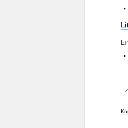
Li
Er
Z
Ko