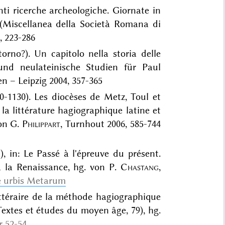
nti ricerche archeologiche. Giornate in
(Miscellanea della Società Romana di
, 223-286
itorno?). Un capitolo nella storia delle
 und neulateinische Studien für Paul
n – Leipzig 2004, 357-365
0-1130). Les diocèses de Metz, Toul et
la littérature hagiographique latine et
von G.
Philippart
, Turnhout 2006, 585-744
), in: Le Passé à l'épreuve du présent.
 la Renaissance, hg. von P.
Chastang
,
e urbis Metarum
littéraire de la méthode hagiographique
extes et études du moyen âge, 79), hg.
r 52-54