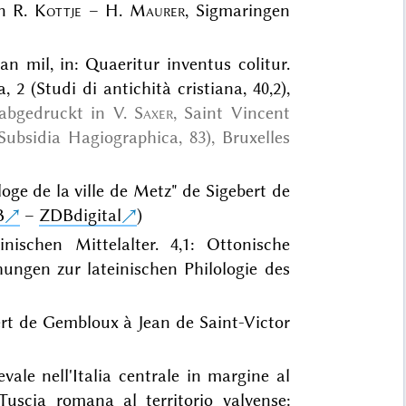
on R.
Kottje
– H.
Maurer
, Sigmaringen
an mil, in: Quaeritur inventus colitur.
2 (Studi di antichità cristiana, 40,2),
 abgedruckt in
V.
Saxer
, Saint Vincent
Subsidia Hagiographica, 83), Bruxelles
loge de la ville de Metz" de Sigebert de
B
–
ZDBdigital
)
nischen Mittelalter. 4,1: Ottonische
ungen zur lateinischen Philologie des
ebert de Gembloux à Jean de Saint-Victor
vale nell'Italia centrale in margine al
uscia romana al territorio valvense: