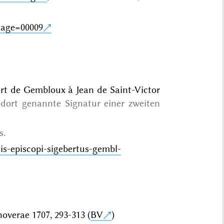
image=00009
ebert de Gembloux à Jean de Saint-Victor
 dort genannte Signatur einer zweiten
s.
sis-episcopi-sigebertus-gembl-
overae 1707, 293-313 (
BV
)