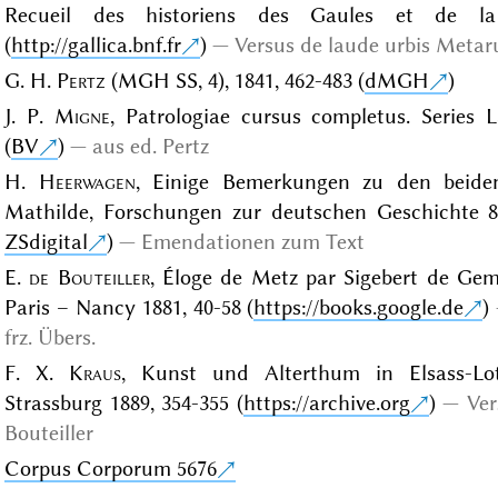
Recueil des historiens des Gaules et de la 
(
http://gallica.bnf.fr
)
Versus de laude urbis Meta
G. H.
Pertz
(MGH SS, 4), 1841, 462-483 (
dMGH
)
J. P.
Migne
, Patrologiae cursus completus. Series La
(
BV
)
aus ed. Pertz
H.
Heerwagen
, Einige Bemerkungen zu den beide
Mathilde, Forschungen zur deutschen Geschichte 8 
ZSdigital
)
Emendationen zum Text
E.
de Bouteiller
, Éloge de Metz par Sigebert de Gem
Paris – Nancy 1881, 40-58 (
https://books.google.de
)
frz. Übers.
F. X.
Kraus
, Kunst und Alterthum in Elsass-Loth
Strassburg 1889, 354-355 (
https://archive.org
)
Ver
Bouteiller
Corpus Corporum 5676