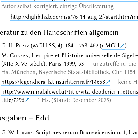
Autor selbst
korrigiert,
einzige Überlieferung
http://diglib.hab.de/mss/76-14-aug-2f/start.htm?
teratur zu den Handschriften allgemein
G. H.
Pertz
(MGH SS, 4), 1841, 253, 462 (
dMGH
)
M.
Chazan
, L'empire et l'histoire universelle de Sig
(XIIe-XIVe siècle), Paris 1999, 53
unzutreffend die
Hs. München, Bayerische Staatsbibliothek, Clm 1154
https://legendiers-latins.irht.cnrs.fr/14658
keine H
http://www.mirabileweb.it/title/vita-deoderici-metten
title/7296
1 Hs. (Stand: Dezember 2025)
sgaben – Edd.
G. W.
Leibniz
, Scriptores rerum Brunsvicensium, 1, Han