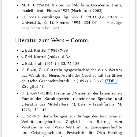
M. P.
Ciccarese
, Visioni dell'Aldilà in Occidente. Fonti,
modelli, texti, Firenze 1987 (Nachdruck 2003)
La poesia carolingia, hg. von F.
Stella
(Le lettere -
Università, 3, 1), Firenze 1995, 334-341
Auszüge
parallel zum lat. Text
Literatur zum Werk – Comm.
v. Edd. Knittel (1986) 7-39
v. Edd. Knittel (2004) 18-32
v. Edd. Traill (1974) 1-35, 75-186
K.
Plath
, Zur Entstehungsgeschichte der Visio Wettini
des Walahfrid, Neues Archiv der Gesellschaft für ältere
deutsche Geschichtskunde 17 (1892) 263-279 (
ZDB
–
ZSdigital
)
H. J.
Kamphausen
, Traum und Vision in der lateinischen
Poesie der Karolingerzeit (Lateinische Sprache und
Literatur des Mittelalters, 4), Bern – Frankfurt a. M.
1975, 132-146
K.
Schmid
, Bemerkungen zur Anlage des Reichenauer
Verbrüderungsbuches. Zugleich ein Beitrag zum
Verständnis der "Visio Wettini", in: Landesgeschichte
und Geistesgeschichte. Festschrift für Otto Herding