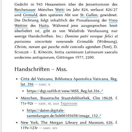
Gedicht in 945 Hexametern über die Jenseitsvision des
Reichenauer
Mönches
Wetti
im Jahr 824, verfasst 826/27
und
Grimald
, dem späteren Abt von
St. Gallen
, gewidmet.
Die Dichtung folgt inhaltlich der Prosafassung der
Visio
Wettini
des
Haito
. Während jene ausgesprochen breit
überliefert ist, gibt es von Walafrids Versfassung nur
wenige Handschriften. Inc.:
Domino patri vereque felici et
purissima sinceritate venerando Grimaldo
(Widmung),
Christe, novum qui pascha mihi concedis agendum
(Text),
D.
Schaller
– E.
Könsgen
, Initia carminum Latinorum saeculo
undecimo antiquiorum, Göttingen 1977
, 2200.
Handschriften – Mss.
Città del Vaticano, Biblioteca Apostolica Vaticana, Reg.
lat. 356
saec. x
https://digi.vatlib.it/view/MSS_Reg.lat.356
München, Bayerische Staatsbibliothek, Clm 18628
, f.
71r-92r
saec. xi, aus
Tegernsee
https://daten.digitale-
sammlungen.de/bsb00105698/image_152
New York, The Morgan Library and Museum, 626
, f.
119v-123r
saec. xiv