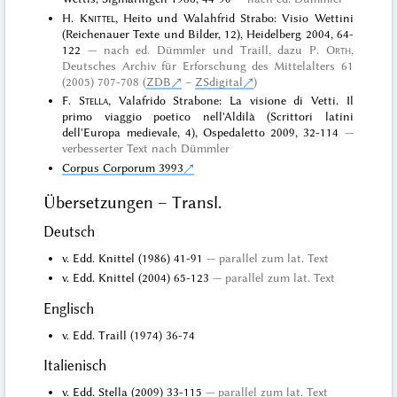
H.
Knittel
, Heito und Walahfrid Strabo: Visio Wettini
(Reichenauer Texte und Bilder, 12), Heidelberg 2004, 64-
122
nach ed. Dümmler und Traill, dazu
P.
Orth
,
Deutsches Archiv für Erforschung des Mittelalters 61
(2005) 707-708 (
ZDB
–
ZSdigital
)
F.
Stella
, Valafrido Strabone: La visione di Vetti. Il
primo viaggio poetico nell'Aldilà (Scrittori latini
dell'Europa medievale, 4), Ospedaletto 2009, 32-114
verbesserter Text nach Dümmler
Corpus Corporum 3993
Übersetzungen – Transl.
Deutsch
v. Edd. Knittel (1986) 41-91
parallel zum lat. Text
v. Edd. Knittel (2004) 65-123
parallel zum lat. Text
Englisch
v. Edd. Traill (1974) 36-74
Italienisch
v. Edd. Stella (2009) 33-115
parallel zum lat. Text