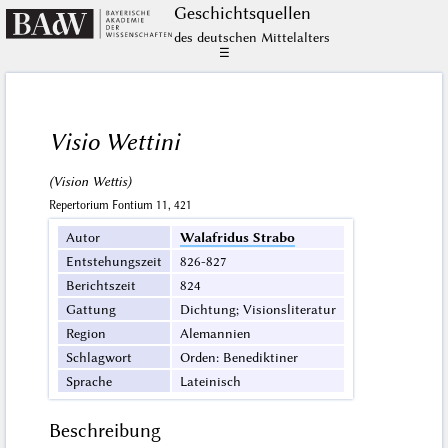
Geschichts­quellen
des deutschen Mittelalters
☰
Visio Wettini
(Vision Wettis)
Repertorium Fontium 11, 421
Autor
Walafridus Strabo
Entstehungszeit
826-827
Berichtszeit
824
Gattung
Dichtung; Visionsliteratur
Region
Alemannien
Schlagwort
Orden: Benediktiner
Sprache
Lateinisch
Beschreibung