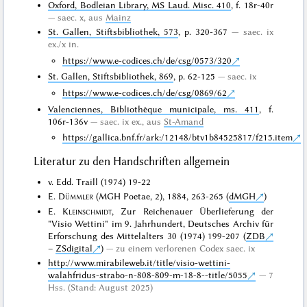
Oxford, Bodleian Library, MS Laud. Misc. 410
, f. 18r-40r
saec. x, aus
Mainz
St. Gallen, Stiftsbibliothek, 573
, p. 320-367
saec. ix
ex./x in.
https://www.e-codices.ch/de/csg/0573/320
St. Gallen, Stiftsbibliothek, 869
, p. 62-125
saec. ix
https://www.e-codices.ch/de/csg/0869/62
Valenciennes, Bibliothèque municipale, ms. 411
, f.
106r-136v
saec. ix ex., aus
St-Amand
https://gallica.bnf.fr/ark:/12148/btv1b84525817/f215.item
Literatur zu den Handschriften allgemein
v. Edd. Traill (1974) 19-22
E.
Dümmler
(MGH Poetae, 2), 1884, 263-265 (
dMGH
)
E.
Kleinschmidt
, Zur Reichenauer Überlieferung der
"Visio Wettini" im 9. Jahrhundert, Deutsches Archiv für
Erforschung des Mittelalters 30 (1974) 199-207 (
ZDB
–
ZSdigital
)
zu einem verlorenen Codex saec. ix
http://www.mirabileweb.it/title/visio-wettini-
walahfridus-strabo-n-808-809-m-18-8--title/5055
7
Hss. (Stand: August 2025)