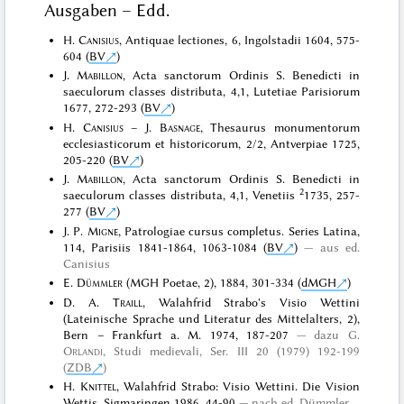
Ausgaben – Edd.
H.
Canisius
, Antiquae lectiones, 6, Ingolstadii 1604, 575-
604 (
BV
)
J.
Mabillon
, Acta sanctorum Ordinis S. Benedicti in
saeculorum classes distributa, 4,1, Lutetiae Parisiorum
1677, 272-293 (
BV
)
H.
Canisius
– J.
Basnage
, Thesaurus monumentorum
ecclesiasticorum et historicorum, 2/2, Antverpiae 1725,
205-220 (
BV
)
J.
Mabillon
, Acta sanctorum Ordinis S. Benedicti in
2
saeculorum classes distributa, 4,1, Venetiis
1735, 257-
277 (
BV
)
J. P.
Migne
, Patrologiae cursus completus. Series Latina,
114, Parisiis 1841-1864, 1063-1084 (
BV
)
aus ed.
Canisius
E.
Dümmler
(MGH Poetae, 2), 1884, 301-334 (
dMGH
)
D. A.
Traill
, Walahfrid Strabo's Visio Wettini
(Lateinische Sprache und Literatur des Mittelalters, 2),
Bern – Frankfurt a. M. 1974, 187-207
dazu
G.
Orlandi
, Studi medievali, Ser. III 20 (1979) 192-199
(
ZDB
)
H.
Knittel
, Walahfrid Strabo: Visio Wettini. Die Vision
Wettis, Sigmaringen 1986, 44-90
nach ed. Dümmler