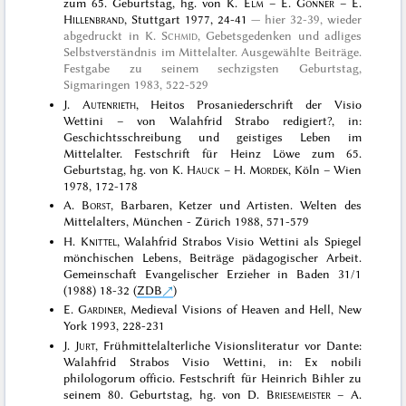
zum 65. Geburtstag, hg. von K.
Elm
– E.
Gönner
– E.
Hillenbrand
, Stuttgart 1977, 24-41
hier 32-39, wieder
abgedruckt in
K.
Schmid
, Gebetsgedenken und adliges
Selbstverständnis im Mittelalter. Ausgewählte Beiträge.
Festgabe zu seinem sechzigsten Geburtstag,
Sigmaringen 1983
, 522-529
J.
Autenrieth
, Heitos Prosaniederschrift der Visio
Wettini – von Walahfrid Strabo redigiert?, in:
Geschichtsschreibung und geistiges Leben im
Mittelalter. Festschrift für Heinz Löwe zum 65.
Geburtstag, hg. von K.
Hauck
– H.
Mordek
, Köln – Wien
1978, 172-178
A.
Borst
, Barbaren, Ketzer und Artisten. Welten des
Mittelalters, München - Zürich 1988, 571-579
H.
Knittel
, Walahfrid Strabos Visio Wettini als Spiegel
mönchischen Lebens, Beiträge pädagogischer Arbeit.
Gemeinschaft Evangelischer Erzieher in Baden 31/1
(1988) 18-32 (
ZDB
)
E.
Gardiner
, Medieval Visions of Heaven and Hell, New
York 1993, 228-231
J.
Jurt
, Frühmittelalterliche Visionsliteratur vor Dante:
Walahfrid Strabos Visio Wettini, in: Ex nobili
philologorum officio. Festschrift für Heinrich Bihler zu
seinem 80. Geburtstag, hg. von D.
Briesemeister
– A.