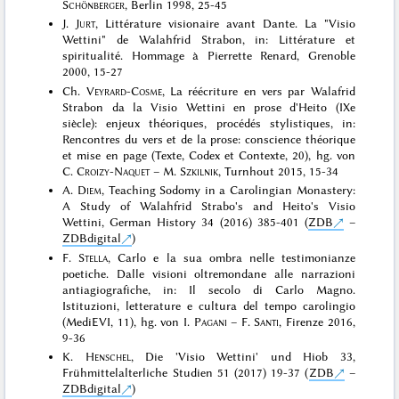
Schönberger
, Berlin 1998, 25-45
J.
Jurt
, Littérature visionaire avant Dante. La "Visio
Wettini" de Walahfrid Strabon, in: Littérature et
spiritualité. Hommage à Pierrette Renard, Grenoble
2000, 15-27
Ch.
Veyrard-Cosme
, La réécriture en vers par Walafrid
Strabon da la Visio Wettini en prose d'Heito (IXe
siècle): enjeux théoriques, procédés stylistiques, in:
Rencontres du vers et de la prose: conscience théorique
et mise en page (Texte, Codex et Contexte, 20), hg. von
C.
Croizy-Naquet
– M.
Szkilnik
, Turnhout 2015, 15-34
A.
Diem
, Teaching Sodomy in a Carolingian Monastery:
A Study of Walahfrid Strabo's and Heito's Visio
Wettini, German History 34 (2016) 385-401 (
ZDB
–
ZDBdigital
)
F.
Stella
, Carlo e la sua ombra nelle testimonianze
poetiche. Dalle visioni oltremondane alle narrazioni
antiagiografiche, in: Il secolo di Carlo Magno.
Istituzioni, letterature e cultura del tempo carolingio
(MediEVI, 11), hg. von I.
Pagani
– F.
Santi
, Firenze 2016,
9-36
K.
Henschel
, Die 'Visio Wettini' und Hiob 33,
Frühmittelalterliche Studien 51 (2017) 19-37 (
ZDB
–
ZDBdigital
)