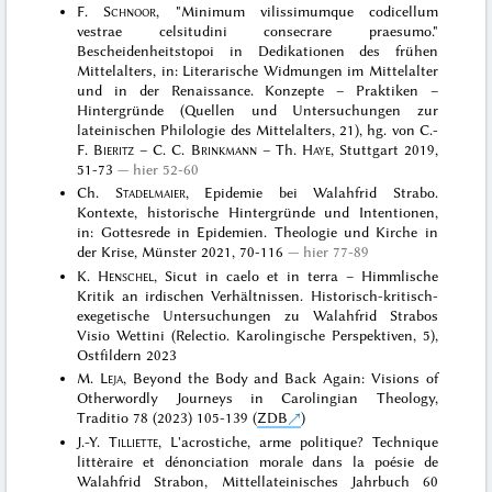
F.
Schnoor
, "Minimum vilissimumque codicellum
vestrae celsitudini consecrare praesumo."
Bescheidenheitstopoi in Dedikationen des frühen
Mittelalters, in: Literarische Widmungen im Mittelalter
und in der Renaissance. Konzepte – Praktiken –
Hintergründe (Quellen und Untersuchungen zur
lateinischen Philologie des Mittelalters, 21), hg. von C.-
F.
Bieritz
– C. C.
Brinkmann
– Th.
Haye
, Stuttgart 2019,
51-73
hier 52-60
Ch.
Stadelmaier
, Epidemie bei Walahfrid Strabo.
Kontexte, historische Hintergründe und Intentionen,
in: Gottesrede in Epidemien. Theologie und Kirche in
der Krise, Münster 2021, 70-116
hier 77-89
K.
Henschel
, Sicut in caelo et in terra – Himmlische
Kritik an irdischen Verhältnissen. Historisch-kritisch-
exegetische Untersuchungen zu Walahfrid Strabos
Visio Wettini (Relectio. Karolingische Perspektiven, 5),
Ostfildern 2023
M.
Leja
, Beyond the Body and Back Again: Visions of
Otherwordly Journeys in Carolingian Theology,
Traditio 78 (2023) 105-139 (
ZDB
)
J.-Y.
Tilliette
, L'acrostiche, arme politique? Technique
littèraire et dénonciation morale dans la poésie de
Walahfrid Strabon, Mittellateinisches Jahrbuch 60